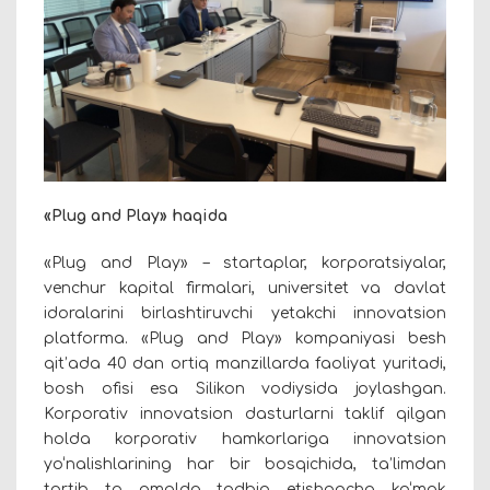
«Plug and Play» haqida
«Plug and Play» – startaplar, korporatsiyalar,
venchur kapital firmalari, universitet va davlat
idoralarini birlashtiruvchi yetakchi innovatsion
platforma. «
Plug and Play
» kompaniyasi besh
qit’ada 40 dan ortiq manzillarda faoliyat yuritadi,
bosh ofisi esa Silikon vodiysida joylashgan.
Korporativ innovatsion dasturlarni taklif qilgan
holda korporativ hamkorlariga innovatsion
yo‘nalishlarining har bir bosqichida, ta’limdan
tortib to amalda tadbiq etishgacha ko‘mak