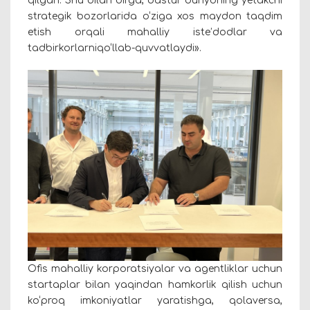
qilgan. Shu bilan birga, dastur dunyoning yetakchi
strategik bozorlarida o‘ziga xos maydon taqdim
etish orqali mahalliy iste’dodlar va
tadbirkorlarniqo‘llab-quvvatlaydi».
Ofis mahalliy korporatsiyalar va agentliklar uchun
startaplar bilan yaqindan hamkorlik qilish uchun
ko‘proq imkoniyatlar yaratishga, qolaversa,