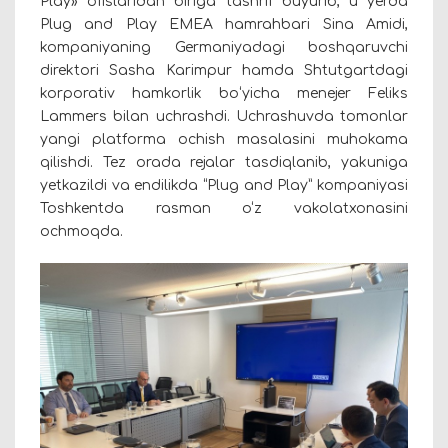
Play» ofislaridan biriga tashrif buyurib, u yerda
Plug and Play EMEA hamrahbari Sina Amidi,
kompaniyaning Germaniyadagi boshqaruvchi
direktori Sasha Karimpur hamda Shtutgartdagi
korporativ hamkorlik boʻyicha menejer Feliks
Lammers bilan uchrashdi.
Uchrashuvda tomonlar
yangi platforma ochish masalasini muhokama
qilishdi. Tez orada rejalar tasdiqlanib, yakuniga
yetkazildi va endilikda “Plug and Play” kompaniyasi
Toshkentda rasman o‘z vakolatxonasini
ochmoqda.