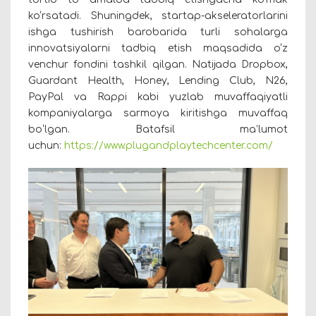
ko‘rsatadi. Shuningdek, startap-akseleratorlarini
ishga tushirish barobarida turli sohalarga
innovatsiyalarni tadbiq etish maqsadida o‘z
venchur fondini tashkil qilgan. Natijada Dropbox,
Guardant Health, Honey, Lending Club, N26,
PayPal va Rappi kabi yuzlab muvaffaqiyatli
kompaniyalarga sarmoya kiritishga muvaffaq
boʻlgan. Batafsil
ma
’
lumot
uchun
:
https://www.plugandplaytechcenter.com/