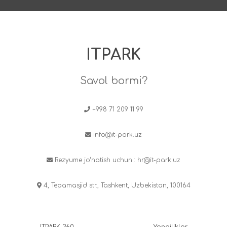
ITPARK
Savol bormi?
+998 71 209 11 99
info@it-park.uz
Rezyume jo‘natish uchun :
hr@it-park.uz
4, Tepamasjid str., Tashkent, Uzbekistan, 100164
ITPARK 360
Yangiliklar