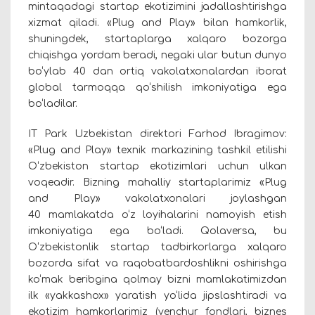
mintaqadagi startap ekotizimini jadallashtirishga
xizmat qiladi. «Plug and Play» bilan hamkorlik,
shuningdek, startaplarga xalqaro bozorga
chiqishga yordam beradi, negaki ular butun dunyo
bo‘ylab 40 dan ortiq vakolatxonalardan iborat
global tarmoqqa qo‘shilish imkoniyatiga ega
bo‘ladilar.
IT Park Uzbekistan direktori Farhod Ibragimov:
«Plug and Play» texnik markazining tashkil etilishi
O‘zbekiston startap ekotizimlari uchun ulkan
voqeadir. Bizning mahalliy startaplarimiz «Plug
and Play» vakolatxonalari joylashgan
40 mamlakatda o‘z loyihalarini namoyish etish
imkoniyatiga ega bo‘ladi. Qolaversa, bu
O‘zbekistonlik startap tadbirkorlarga xalqaro
bozorda sifat va raqobatbardoshlikni oshirishga
ko‘mak beribgina qolmay bizni mamlakatimizdan
ilk «yakkashox» yaratish yo‘lida jipslashtiradi va
ekotizim hamkorlarimiz (venchur fondlari, biznes