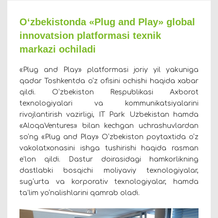
O‘zbekistonda «Plug and Play» global
innovatsion platformasi texnik
markazi ochiladi
«Plug and Play» platformasi joriy yil yakuniga
qadar Toshkentda o‘z ofisini ochishi haqida xabar
qildi. O‘zbekiston Respublikasi Axborot
texnologiyalari va kommunikatsiyalarini
rivojlantirish vazirligi, IT Park Uzbekistan hamda
«AloqaVentures» bilan kechgan uchrashuvlardan
so‘ng «Plug and Play» O‘zbekiston poytaxtida o‘z
vakolatxonasini ishga tushirishi haqida rasman
e’lon qildi. Dastur doirasidagi hamkorlikning
dastlabki bosqichi moliyaviy texnologiyalar,
sug‘urta va korporativ texnologiyalar, hamda
ta’lim yo‘nalishlarini qamrab oladi.