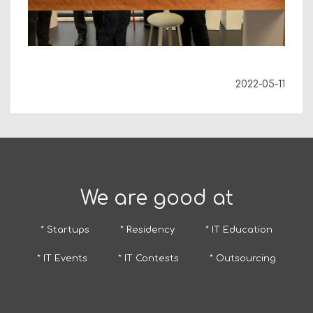
2022-05-11
We are good at
* Startups
* Residency
* IT Education
* IT Events
* IT Contests
* Outsourcing