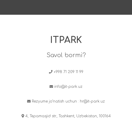
ITPARK
Savol bormi?
+998 71 209 11 99
info@it-park.uz
Rezyume jo‘natish uchun :
hr@it-park.uz
4, Tepamasjid str., Tashkent, Uzbekistan, 100164