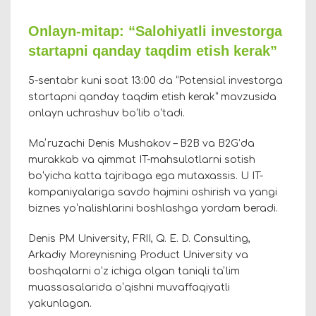
Onlayn-mitap: “Salohiyatli investorga
startapni qanday taqdim etish kerak”
5-sentabr kuni soat 13:00 da “Potensial investorga
startapni qanday taqdim etish kerak” mavzusida
onlayn uchrashuv boʻlib oʻtadi.
Maʼruzachi Denis Mushakov – B2B va B2G’da
murakkab va qimmat IT-mahsulotlarni sotish
boʻyicha katta tajribaga ega mutaxassis. U IT-
kompaniyalariga savdo hajmini oshirish va yangi
biznes yoʻnalishlarini boshlashga yordam beradi.
Denis PM University, FRII, Q. E. D. Consulting,
Arkadiy Moreynisning Product University va
boshqalarni oʻz ichiga olgan taniqli taʼlim
muassasalarida oʻqishni muvaffaqiyatli
yakunlagan.