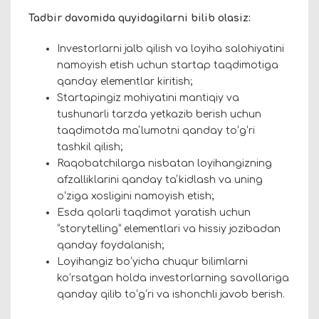
Tadbir davomida quyidagilarni bilib olasiz:
Investorlarni jalb qilish va loyiha salohiyatini
namoyish etish uchun startap taqdimotiga
qanday elementlar kiritish;
Startapingiz mohiyatini mantiqiy va
tushunarli tarzda yetkazib berish uchun
taqdimotda maʼlumotni qanday toʻgʻri
tashkil qilish;
Raqobatchilarga nisbatan loyihangizning
afzalliklarini qanday taʼkidlash va uning
oʻziga xosligini namoyish etish;
Esda qolarli taqdimot yaratish uchun
“storytelling” elementlari va hissiy jozibadan
qanday foydalanish;
Loyihangiz boʻyicha chuqur bilimlarni
koʻrsatgan holda investorlarning savollariga
qanday qilib toʻgʻri va ishonchli javob berish.