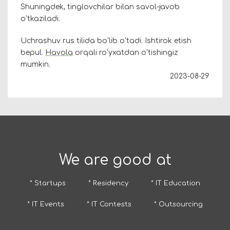
Shuningdek, tinglovchilar bilan savol-javob
oʻtkaziladi.
Uchrashuv rus tilida boʻlib oʻtadi. Ishtirok etish
bepul.
Havola
orqali roʻyxatdan oʻtishingiz
mumkin.
2023-08-29
We are good at
* Startups
* Residency
* IT Education
* IT Events
* IT Contests
* Outsourcing