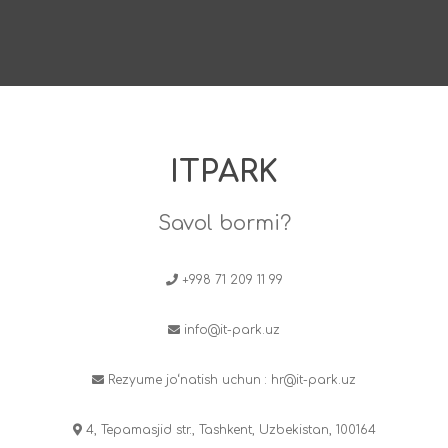
ITPARK
Savol bormi?
+998 71 209 11 99
info@it-park.uz
Rezyume jo‘natish uchun :
hr@it-park.uz
4, Tepamasjid str., Tashkent, Uzbekistan, 100164