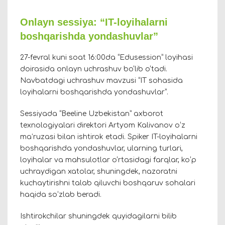
Onlayn sessiya: “IT-loyihalarni
boshqarishda yondashuvlar”
27-fevral kuni soat 16:00da “Edusession” loyihasi
doirasida onlayn uchrashuv bo‘lib o‘tadi.
Navbatdagi uchrashuv mavzusi “IT sohasida
loyihalarni boshqarishda yondashuvlar”.
Sessiyada “Beeline Uzbekistan” axborot
texnologiyalari direktori Artyom Kalivanov oʻz
ma’ruzasi bilan ishtirok etadi. Spiker IT-loyihalarni
boshqarishda yondashuvlar, ularning turlari,
loyihalar va mahsulotlar o‘rtasidagi farqlar, koʻp
uchraydigan xatolar, shuningdek, nazoratni
kuchaytirishni talab qiluvchi boshqaruv sohalari
haqida soʻzlab beradi.
Ishtirokchilar shuningdek quyidagilarni bilib