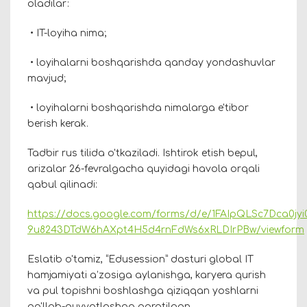
oladilar:
• IT-loyiha nima;
• loyihalarni boshqarishda qanday yondashuvlar
mavjud;
• loyihalarni boshqarishda nimalarga e'tibor
berish kerak.
Tadbir rus tilida o'tkaziladi. Ishtirok etish bepul,
arizalar 26-fevralgacha quyidagi havola orqali
qabul qilinadi:
https://docs.google.com/forms/d/e/1FAIpQLSc7Dca0jyi
9u8243DTdW6hAXpt4H5d4rnFdWs6xRLDIrPBw/viewform
Eslatib o'tamiz, “Edusession” dasturi global IT
hamjamiyati a’zosiga aylanishga, karyera qurish
va pul topishni boshlashga qiziqqan yoshlarni
qo'llab-quvvatlashga qaratilgan.