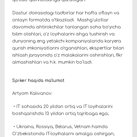
Dastur doirasidagi tadbirlar har hafta oflayn va
onlayn formatda o'tkaziladi. Mashg'ulotlar
davomida ishtirokchilar tanlangan soha bo'yicha
bilim olishlari, o'z loyihalarini ishga tushirish va
dunyoning eng yetakchi kompaniyalarida karyera
qurish imkoniyatlarini o'rganishlari, ekspertlar bilan
ishlash jarayonida o'z malakalarini oshirishlari, fikr
almashishlari va h.k. mumkin boʻladi.
Spiker haqida ma'lumot
Artyom Kalivanov:
• IT sohasida 20 yildan ortiq va IT loyihalarini
boshqarishda 13 yildan ortiq tajribaga ega;
• Ukraina, Rossiya, Belarus, Vetnam hamda
O'zbekistonda IT-loyihalarni amalga oshirgan;