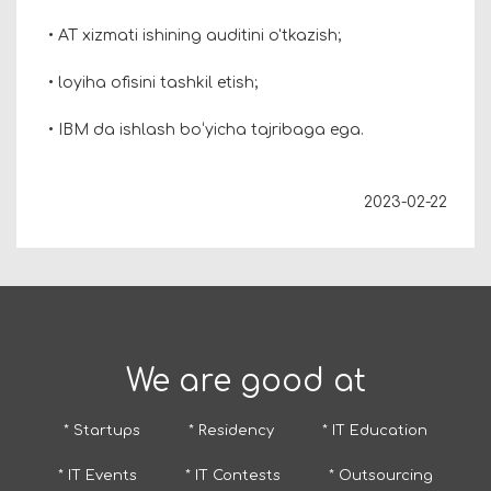
• AT xizmati ishining auditini o'tkazish;
• loyiha ofisini tashkil etish;
• IBM da ishlash boʻyicha tajribaga ega.
2023-02-22
We are good at
* Startups
* Residency
* IT Education
* IT Events
* IT Contests
* Outsourcing