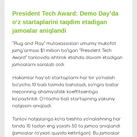
President Tech Award: Demo Day’da
o‘z startaplarini taqdim etadigan
jamoalar aniqlandi
“Plug and Play” mutaxassislari umumiy mukofot
jamg‘armasi $1 million bo‘lgan “President Tech
Award” tanlovida ishtirok etishda davom etadigan
jamoalarni saralab oldi.
Hakamlar hay’ati startaplarni har bir yo‘nalish
bo‘yicha 10 balli tizimda baholadi, so‘ngra ballar
mezonning ahamiyatlilik koeffitsientiga
ko‘paytirildi. O‘rtacha ball startapning yakuniy
natijasini aniqladi.
Tanlov natijalariga ko‘ra beshta yo‘nalishning har
birida 10 tadan eng yaxshi 50 ta jamoa aniqlandi
(jamoalar ro‘yxati quyida keltirilgan). Bu jamoalar