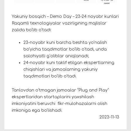
Yakuniy bosqich – Demo Day – 23-24 noyabr kunlari
Raqamli texnologiyalar vazirligining majlislar
zalida bo‘lib o‘tadi:
23-noyabr kuni barcha beshta yo‘nalish
bo‘yicha taqdimotlar bo‘lib o‘tadi, unda
salohiyatli g‘oliblar aniqlanadi;
24-noyabr kuni taklif etilgan ekspertlarning
chiqishlari va jamoalarning yakuniy
taqdimotlari bo‘lib o'tadi.
Tanlovdan o‘tmagan jamoalar “Plug and Play”
ekspertlaridan startaplarini yaxshilash
imkoniyatini beruvchi fikr-mulohazalarni olish
imkoniga ega bo‘lishadi.
2023-11-13