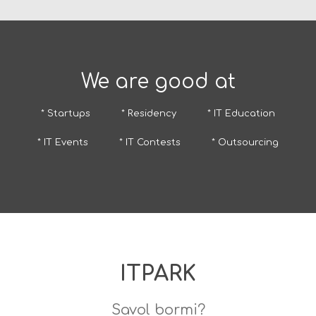
We are good at
* Startups
* Residency
* IT Education
* IT Events
* IT Contests
* Outsourcing
ITPARK
Savol bormi?