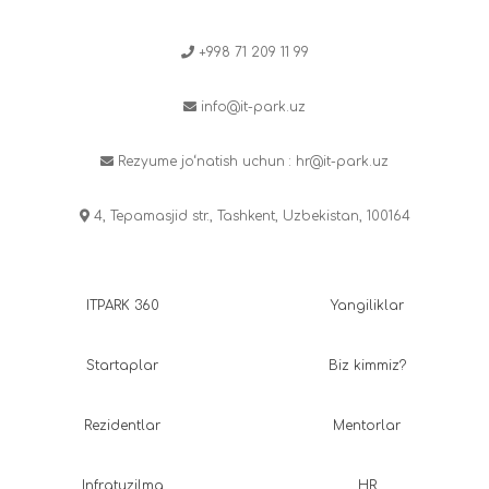
+998 71 209 11 99
info@it-park.uz
Rezyume jo‘natish uchun :
hr@it-park.uz
4, Tepamasjid str., Tashkent, Uzbekistan, 100164
ITPARK 360
Yangiliklar
Startaplar
Biz kimmiz?
Rezidentlar
Mentorlar
Infratuzilma
HR