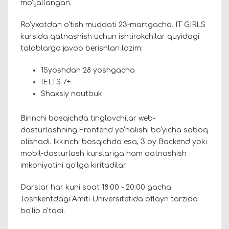
mo‘ljallangan.
Ro‘yxatdan o‘tish muddati 23-martgacha. IT GIRLS
kursida qatnashish uchun ishtirokchilar quyidagi
talablarga javob berishlari lozim:
15yoshdan 28 yoshgacha
IELTS 7+
Shaxsiy noutbuk
Birinchi bosqichda tinglovchilar web-
dasturlashning Frontend yo‘nalishi bo‘yicha saboq
olishadi. Ikkinchi bosqichda esa, 3 oy Backend yoki
mobil-dasturlash kurslariga ham qatnashish
imkoniyatini qo‘lga kiritadilar.
Darslar har kuni soat 18:00 - 20:00 gacha
Toshkentdagi Amiti Universitetida oflayn tarzida
bo‘lib o‘tadi.