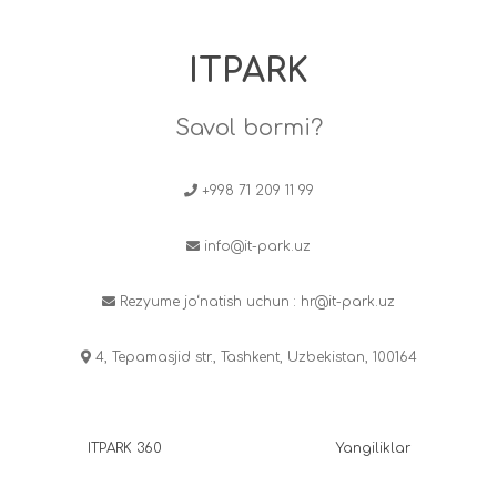
ITPARK
Savol bormi?
+998 71 209 11 99
info@it-park.uz
Rezyume jo‘natish uchun :
hr@it-park.uz
4, Tepamasjid str., Tashkent, Uzbekistan, 100164
ITPARK 360
Yangiliklar