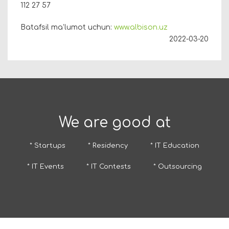
112 27 57
Batafsil ma’lumot uchun:
www.albison.uz
2022-03-20
We are good at
* Startups
* Residency
* IT Education
* IT Events
* IT Contests
* Outsourcing