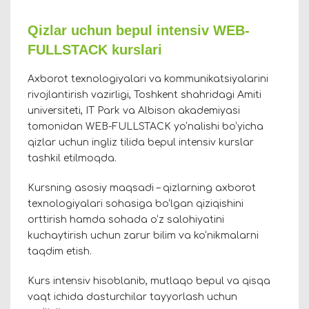
Qizlar uchun bepul intensiv WEB-
FULLSTACK kurslari
Axborot texnologiyalari va kommunikatsiyalarini
rivojlantirish vazirligi, Toshkent shahridagi Amiti
universiteti, IT Park va Albison akademiyasi
tomonidan WEB-FULLSTACK yo‘nalishi bo‘yicha
qizlar uchun ingliz tilida bepul intensiv kurslar
tashkil etilmoqda.
Kursning asosiy maqsadi – qizlarning axborot
texnologiyalari sohasiga bo‘lgan qiziqishini
orttirish hamda sohada o‘z salohiyatini
kuchaytirish uchun zarur bilim va ko‘nikmalarni
taqdim etish.
Kurs intensiv hisoblanib, mutlaqo bepul va qisqa
vaqt ichida dasturchilar tayyorlash uchun