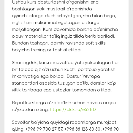
Ushbu kurs dasturlashni o‘rganishni endi
boshlagan yoki mustaqil o‘rganishda
qiyinchiliklarga duch kelayotgan, shu bilan birga,
ingliz tilini mukammal egallagan qizlarga
mo‘ljallangan. Kurs davomida barcha qo‘shimcha
o‘quv materiallar to‘liq ingliz tilida berib boriladi.
Bundan tashqari, doimiy ravishda soft skills
bo‘yicha treninglar tashkil etiladi.
Shuningdek, kursni muvaffaqiyatli yakunlagan har
bir talaba qiz o‘zi uchun kuchli portfolio yaratish
imkoniyatiga ega bo‘ladi. Dastur Yevropa
standartlari asosida tuzilgan bo‘lib, darslar ko‘p
yillik tajribaga ega ustozlar tomonidan o‘tiladi.
Bepul kurslarga a’zo bo‘lish uchun havola orqali
ro‘yxatdan o‘ting:
https://clck.ru/e52BD
Savollar bo‘yicha quyidagi raqamlarga murojaat
qiling: +998 99 700 27 57, +998 88 123 80 80 ,+998 90