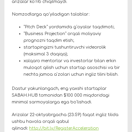
arizalar koʻrib chiqilmaydi.
Nomzodlarga qoʻyiladigan talablar:
“Pitch Deck” yordamida gʻoyalar taqdimoti;
“Business Projection” orqali moliyaviy
prognozni taqdim etish;
startapingizni tushuntiruvchi videorolik
(maksimal 3 daqiqa);
xalqaro mentorlar va investorlar bilan erkin
muloqot qilish uchun startap asoschisi va bir
nechta jamoa aʼzolari uchun ingliz tilini bilish.
Dastur yakunlangach, eng yaxshi startaplar
SABAH.HUB tomonidan $100 000 miqdoridagi
minimal sarmoyalarga ega boʻlishadi.
Arizalar 22-oktyabrgacha (23:59) faqat ingliz tilida
ushbu havola orqali qabul
qilinadi:
http://bit.ly/RegisterAcceleration