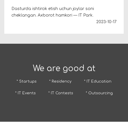
Dasturda ishtirok etish uchun joylar soni
cheklangan.
Axborot hamkori — IT Park.
2023-10-17
We are good at
* Startups
* Residency
* IT Education
* IT Events
* IT Contests
* Outsourcing