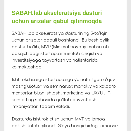
SABAH.lab akseleratsiya dasturi
uchun arizalar qabul qilinmoqda
SABAH.lab akseleratsiya dasturining 5-toʻlqini
uchun arizalar qabuli boshlandi. Bu besh oylik
dastur boʻlib, MVP (Minimal hayotiy mahsulot)
bosqichidagi startaplarni ishlab chiqish va
investitsiyaga tayyorlash yoʻnalishlarida
koʻmaklashadi.
Ishtirokchilarga startaplarga yoʻnaltirilgan oʻquv
mashgʻulotlari va seminarlar, mahalliy va xalqaro
mentorlar bilan ishlash; marketing va UX/UI, IT-
konsalting sohasida qoʻllab-quvvatlash
imkoniyatlari taqdim etiladi.
Dasturda ishtirok etish uchun MVP va jamoa
boʻlishi talab qilinadi.
Gʻoya bosqichidagi jamoasiz