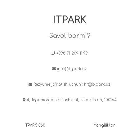
ITPARK
Savol bormi?
+998 71 209 11 99
info@it-park.uz
Rezyume jo‘natish uchun :
hr@it-park.uz
4, Tepamasjid str., Tashkent, Uzbekistan, 100164
ITPARK 360
Yangiliklar