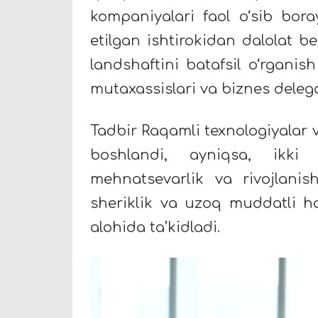
kompaniyalari faol o‘sib bora
etilgan ishtirokidan dalolat b
landshaftini batafsil o‘rgani
mutaxassislari va biznes delegat
Tadbir Raqamli texnologiyalar 
boshlandi, ayniqsa, ikki 
mehnatsevarlik va rivojlanis
sheriklik va uzoq muddatli h
alohida ta’kidladi.