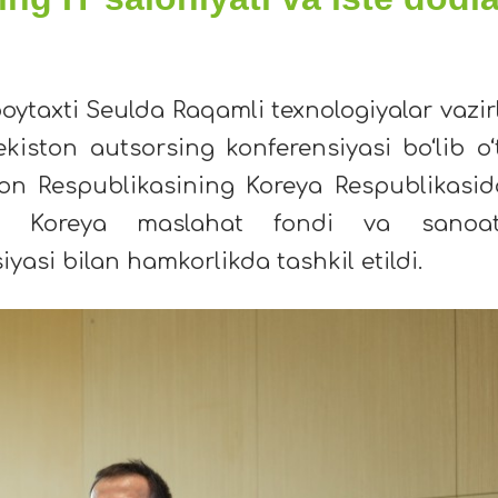
oytaxti Seulda Raqamli texnologiyalar vazirl
iston autsorsing konferensiyasi bo‘lib o‘t
on Respublikasining Koreya Respublikasid
a Koreya maslahat fondi va sanoat
siyasi bilan hamkorlikda tashkil etildi.