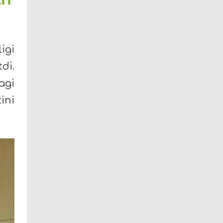
igi
di.
agi
ini