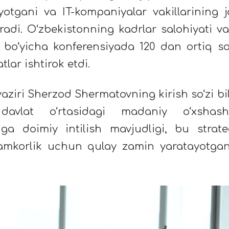
yotgani va IT-kompaniyalar vakillarining j
eradi. O‘zbekistonning kadrlar salohiyati va
sh bo‘yicha konferensiyada 120 dan ortiq s
lar ishtirok etdi.
vaziri Sherzod Shermatovning kirish so‘zi bi
davlat o‘rtasidagi madaniy o‘xshashl
hga doimiy intilish mavjudligi, bu strate
amkorlik uchun qulay zamin yaratayotgan