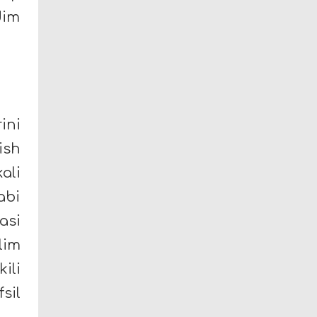
dim
ini
ish
ali
abi
asi
lim
ili
sil