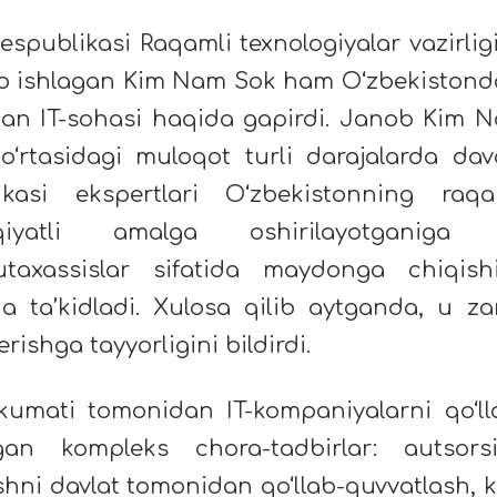
Respublikasi Raqamli texnologiyalar vazirlig
lib ishlagan Kim Nam Sok ham O‘zbekistond
otgan IT-sohasi haqida gapirdi. Janob Kim 
 o‘rtasidagi muloqot turli darajalarda da
ikasi ekspertlari O‘zbekistonning raqa
aqiyatli amalga oshirilayotganiga
taxassislar sifatida maydonga chiqish
a ta’kidladi. Xulosa qilib aytganda, u za
rishga tayyorligini bildirdi.
umati tomonidan IT-kompaniyalarni qo‘ll
lgan kompleks chora-tadbirlar: autsors
ishni davlat tomonidan qo‘llab-quvvatlash, k