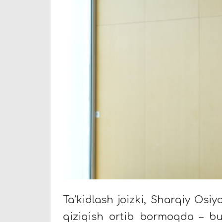
Ta’kidlash joizki, Sharqiy Osi
qiziqish ortib bormoqda – bu