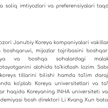
da soliq imtiyozlari va preferensiyalari taq
bozori Janubiy Koreya kompaniyalari vakillar
 boshqaruvi, mijozlar tajribasini boshqar
oliya va boshqa sohalardagi malak
otayotganini alohida ta’kidlash lozim. Sab
oreys tillarini bilishi hamda ta’lim daraj
onda ko‘plab Koreya universitetlari va ta’
ar haqida Koreyaning INHA universiteti vak
emiyasi bosh direktori Li Kvang Xun bataf