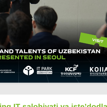
g IT salohiyati va iste’dodla