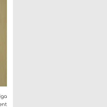
iga
ent