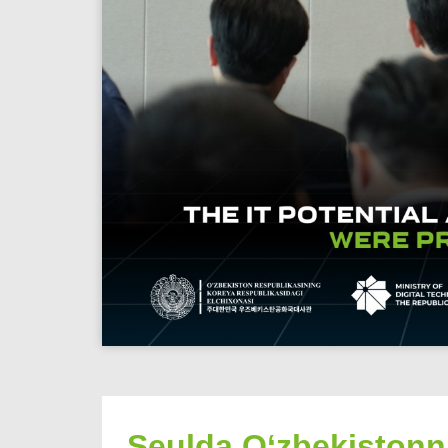
Seulda O‘zbekistonnin