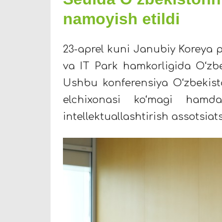
namoyish etildi
23-aprel kuni Janubiy Koreya p
va IT Park hamkorligida O‘zbek
Ushbu konferensiya O‘zbekist
elchixonasi ko‘magi hamd
intellektuallashtirish assotsiat