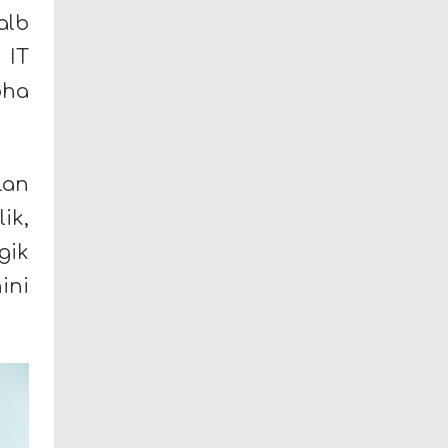
alb
 IT
oha
lan
ik,
gik
ini