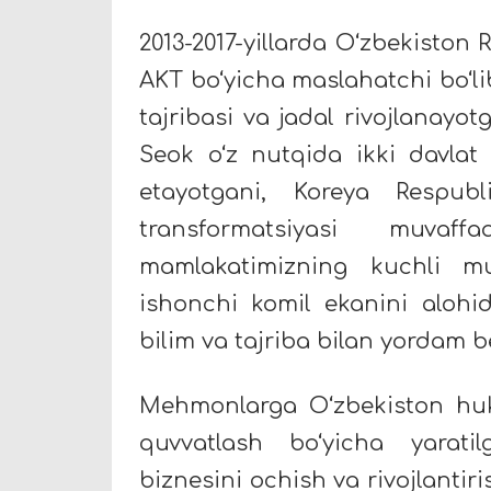
2013-2017-yillarda O‘zbekiston 
AKT bo‘yicha maslahatchi bo‘
tajribasi va jadal rivojlanay
Seok o‘z nutqida ikki davlat
etayotgani, Koreya Respubl
transformatsiyasi muvaff
mamlakatimizning kuchli mu
ishonchi komil ekanini alohid
bilim va tajriba bilan yordam be
Mehmonlarga O‘zbekiston huk
quvvatlash bo‘yicha yarati
biznesini ochish va rivojlantir