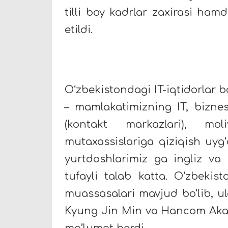
tilli boy kadrlar zaxirasi ham
etildi.
O‘zbekistondagi IT-iqtidorlar 
– mamlakatimizning IT, biznes
(kontakt markazlari), m
mutaxassislariga qiziqish uyg‘
yurtdoshlarimiz ga ingliz va k
tufayli talab katta. O‘zbekist
muassasalari mavjud bo‘lib, ul
Kyung Jin Min va Hancom Akad