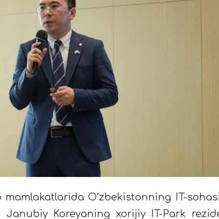
yo mamlakatlarida O‘zbekistonning IT-sohas
 Janubiy Koreyaning xorijiy IT-Park rezid