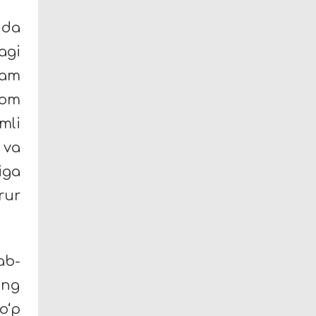
ida
agi
Nam
vom
mli
 va
iga
rur
ab-
ing
o‘p