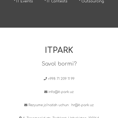
* IT Events
* IT Contests
* Outsourcing
ITPARK
Savol bormi?
+998 71 209 11 99
info@it-park.uz
Rezyume jo‘natish uchun :
hr@it-park.uz