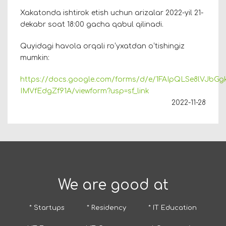
Xakatonda ishtirok etish uchun arizalar 2022-yil 21-
dekabr soat 18:00 gacha qabul qilinadi.
Quyidagi havola orqali roʻyxatdan oʻtishingiz
mumkin:
https://docs.google.com/forms/d/e/1FAIpQLSe8lVJb
IMVfEdgZf91A/viewform?usp=sf_link
2022-11-28
We are good at
* Startups
* Residency
* IT Education