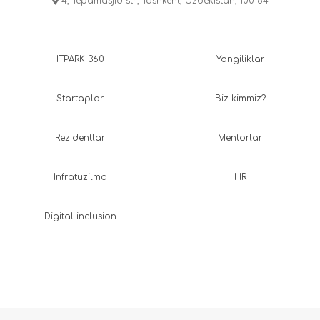
4, Tepamasjid str., Tashkent, Uzbekistan, 100164
ITPARK 360
Yangiliklar
Startaplar
Biz kimmiz?
Rezidentlar
Mentorlar
Infratuzilma
HR
Digital inclusion