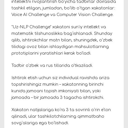
intellektni rivojlantirish bo‘yicha tadbirlar doirasida
tashkil etilgan, jumladan, boʻlib oʻtgan xakatonlar:
Voice AI Challenge va Computer Vision Challenge.
"Uz-NLP Challenge" xakatoni sun’iy intellekt va
matematik tilshunoslikka bag‘ishlanadi. Shunday
qilib, ishtirokchilar matn bilan, shuningdek, oʻzbek
tilidagi ovoz bilan ishlaydigan mahsulotlarning
prototiplarini yaratishlari kerak bo‘ladi.
Tadbir o‘zbek va rus tillarida o‘tkaziladi.
Ishtirok etish uchun siz individual ravishda ariza
topshirishingiz mumkin – xakatonning birinchi
kunida jamoani topish imkoniyati bilan, yoki
jamoada – bir jamoada 3 tagacha ishtirokchi.
Xakaton natijalariga koʻra 3 ta sovrinli oʻrin eʼlon
qilinadi, ular tashkilotchilarning qimmatbaho
sovgʻalariga ega boʻlishadi.