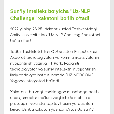
Sunʼiy intellekt boʻyicha "Uz-NLP
Challenge" xakatoni boʻlib oʻtadi
2022-yilning 23–25 -dekabr kunlari Toshkentdagi
Amity Universitetida "Uz-NLP Challenge" xakatoni
bo‘lib o‘tadi.
Tadbir tashkilotchilari O‘zbekiston Respublikasi
Axborot texnologiyalari va kommunikatsiyalarini
rivojlantirish vazirligi, IT Park, Raqamli
texnologiyalar va sun’iy intellektni rivojlantirish
ilmiy-tadqiqot instituti hamda “UZINFOCOM”
Yagona integratori boʻladi.
Xakaton – bu vaqt cheklangan musobaqa boʻlib,
unda jamoalar maʼlum vaqt ichida mahsulot
prototipini yoki startap loyihasini yaratishlari
kerak. Ushbu xakaton yoshlar o‘rtasida sun’iy