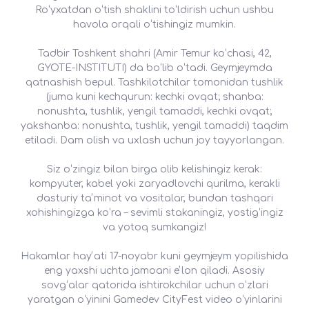
Roʻyxatdan oʻtish shaklini toʻldirish uchun ushbu
havola orqali oʻtishingiz mumkin.
Tadbir Toshkent shahri (Amir Temur koʻchasi, 42,
GYOTE-INSTITUTI) da boʻlib oʻtadi. Geymjeymda
qatnashish bepul. Tashkilotchilar tomonidan tushlik
(juma kuni kechqurun: kechki ovqat; shanba:
nonushta, tushlik, yengil tamaddi, kechki ovqat;
yakshanba: nonushta, tushlik, yengil tamaddi) taqdim
etiladi. Dam olish va uxlash uchun joy tayyorlangan.
Siz oʻzingiz bilan birga olib kelishingiz kerak:
kompyuter, kabel yoki zaryadlovchi qurilma, kerakli
dasturiy taʼminot va vositalar, bundan tashqari
xohishingizga koʻra – sevimli stakaningiz, yostigʻingiz
va yotoq sumkangiz!
Hakamlar hayʼati 17-noyabr kuni geymjeym yopilishida
eng yaxshi uchta jamoani eʼlon qiladi. Asosiy
sovgʻalar qatorida ishtirokchilar uchun oʻzlari
yaratgan oʻyinini Gamedev CityFest video oʻyinlarini