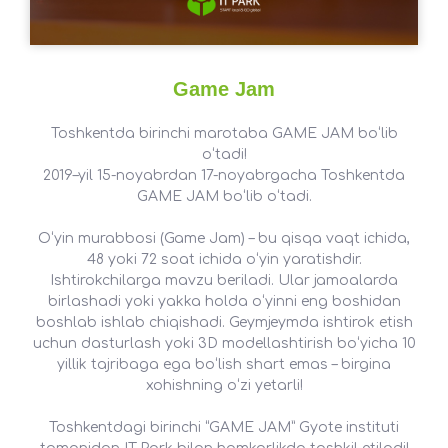
Game Jam
Toshkentda birinchi marotaba GAME JAM boʻlib
oʻtadi!
2019–yil 15-noyabrdan 17-noyabrgacha Toshkentda
GAME JAM boʻlib oʻtadi.
Oʻyin murabbosi (Game Jam) – bu qisqa vaqt ichida,
48 yoki 72 soat ichida oʻyin yaratishdir.
Ishtirokchilarga mavzu beriladi. Ular jamoalarda
birlashadi yoki yakka holda oʻyinni eng boshidan
boshlab ishlab chiqishadi. Geymjeymda ishtirok etish
uchun dasturlash yoki 3D modellashtirish boʻyicha 10
yillik tajribaga ega boʻlish shart emas – birgina
xohishning oʻzi yetarli!
Toshkentdagi birinchi “GAME JAM” Gyote instituti