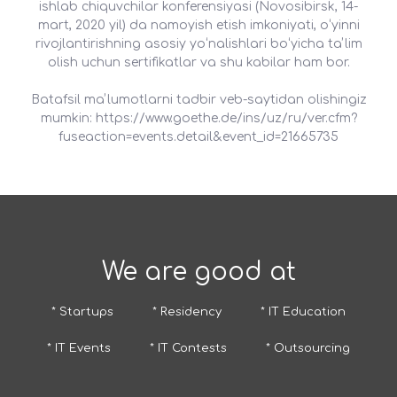
ishlab chiquvchilar konferensiyasi (Novosibirsk, 14-
mart, 2020 yil) da namoyish etish imkoniyati, oʻyinni
rivojlantirishning asosiy yoʻnalishlari boʻyicha taʼlim
olish uchun sertifikatlar va shu kabilar ham bor.
Batafsil maʼlumotlarni tadbir veb-saytidan olishingiz
mumkin: https://www.goethe.de/ins/uz/ru/ver.cfm?
fuseaction=events.detail&event_id=21665735
We are good at
* Startups
* Residency
* IT Education
* IT Events
* IT Contests
* Outsourcing