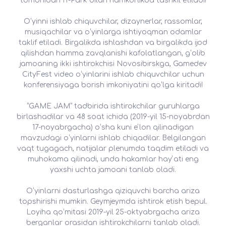
tomonidan IT-Park bilan hamkorlikda tashkil etiladi!
Oʻyinni ishlab chiquvchilar, dizaynerlar, rassomlar,
musiqachilar va oʻyinlarga ishtiyoqman odamlar
taklif etiladi. Birgalikda ishlashdan va birgalikda ijod
qilishdan hamma zavqlanishi kafolatlangan, gʻolib
jamoaning ikki ishtirokchisi Novosibirskga, Gamedev
CityFest video oʻyinlarini ishlab chiquvchilar uchun
konferensiyaga borish imkoniyatini qoʻlga kiritadi!
“GAME JAM” tadbirida ishtirokchilar guruhlarga
birlashadilar va 48 soat ichida (2019-yil 15-noyabrdan
17-noyabrgacha) oʻsha kuni eʼlon qilinadigan
mavzudagi oʻyinlarni ishlab chiqadilar. Belgilangan
vaqt tugagach, natijalar plenumda taqdim etiladi va
muhokama qilinadi, unda hakamlar hayʼati eng
yaxshi uchta jamoani tanlab oladi.
Oʻyinlarni dasturlashga qiziquvchi barcha ariza
topshirishi mumkin. Geymjeymda ishtirok etish bepul.
Loyiha qoʻmitasi 2019-yil 25-oktyabrgacha ariza
berganlar orasidan ishtirokchilarni tanlab oladi.