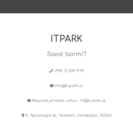
ITPARK
Savol bormi?
+998 71 209 11 99
info@it-park.uz
Rezyume jo‘natish uchun :
hr@it-park.uz
4, Tepamasjid str., Tashkent, Uzbekistan, 100164