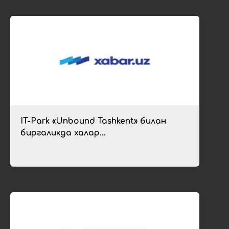
IT-Park «Unbound Tashkent» билан
биргаликда халқар...