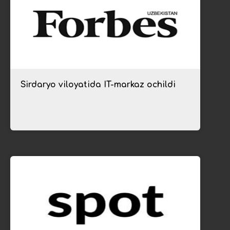
Sirdaryo viloyatida IT-markaz ochildi