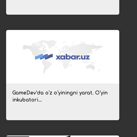
GameDev’da oʻz oʻyiningni yarat. Oʻyin
inkubatori...