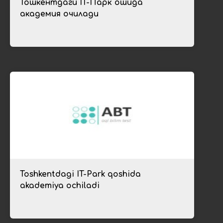
Тошкентдаги IT-Парк қошида
академия очилади
Toshkentdagi IT-Park qoshida
akademiya ochiladi