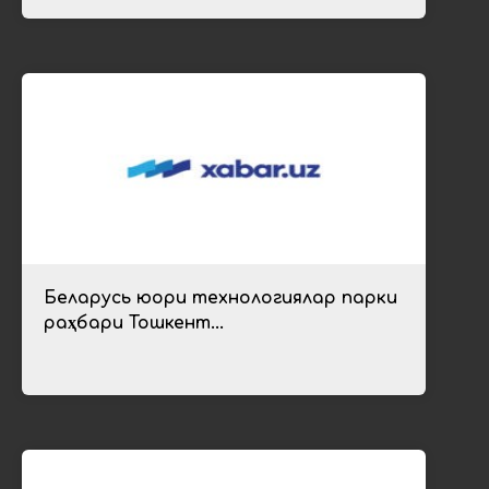
Беларусь юқори технологиялар парки
раҳбари Тошкент...