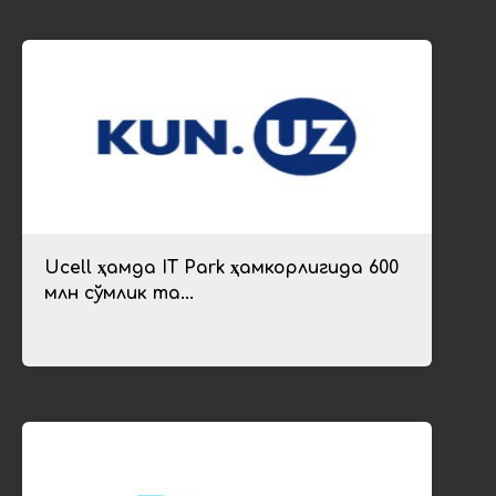
Ucell ҳамда IT Park ҳамкорлигида 600
млн сўмлик та...