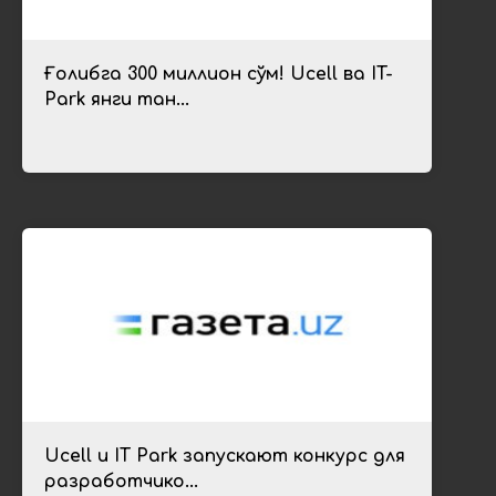
Ғолибга 300 миллион сўм! Ucell ва IT-
Park янги тан...
Ucell и IT Park запускают конкурс для
разработчико...