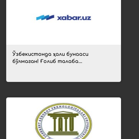
Ўзбекистонда ҳали бунақаси
бўлмаган! Ғолиб талаба...