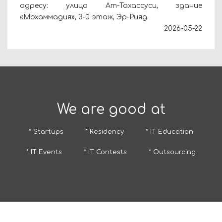
адресу: улица Ат-Тахассуси, здание
«Мохаммадия», 3-й этаж, Эр-Рияд.
2026-05-22
We are good at
* Startups
* Residency
* IT Education
* IT Events
* IT Contests
* Outsourcing