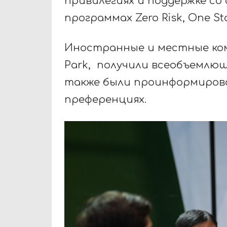
привилегиях и поддержке со 
программах Zero Risk, One St
Иностранные и местные ко
Park, получили всеобъемлющ
также были проинформирова
преференциях.