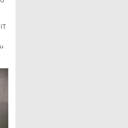
 о
IT
и