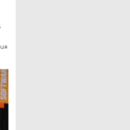
б
ния