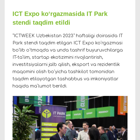
ICT Expo koʻrgazmasida IT Park
stendi taqdim etildi
“ICTWEEK Uzbekistan 2023” haftaligi doirasida IT
Park stendi taqdim etilgan ICT Expo koʻrgazmasi
boʻlib oʻtmoqda va unda tashrif buyuruvchilarga
IT-taʼlim, startap ekotizimini rivojlantirish,
investitsiyalarni jalb qilish, eksport va rezidentlik
maqomini olish boʻyicha tashkilot tomonidan
taqdim etilayotgan tashabbus va imkoniyatlar
haqida maʼlumot berildi.