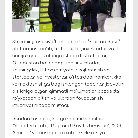
Stendning asosiy eʼlonlaridan biri “Startup Base”
platformasi boʻlib, u startaplar, investorlar va IT-
hamjamiyat aʼzolariga istiqbolli startaplar,
Oʻzbekiston bozoridagi faol investorlar,
shuningdek, IT-hamjamiyatni rivojlantirish va
startaplar va investorlar oʻrtasidagi hamkorlikka
koʻmaklashishga bagʻishlangan tadbirlar jadvalini
oʻz ichiga olgan qimmatli maʼlumotlar bazasida
roʻyxatdan oʻtish va ulardan foydalanish
imkoniyatini taqdim etadi.
Bundan tashqari, koʻrgazma mehmonlari
“AloqaTech Lab”, “Plug and Play Uzbekistan”, “500
Georgia” va boshqa koʻplab akseleratsiya