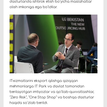
dasturlarida ishtirok etish boʻyicha maslahatlar
olish imkoniga ega boʻldilar.
IT-xizmatlarini eksport qilishga qiziqqan
mehmonlarga IT Park va davlat tomonidan
berilayotgan imtiyozlar va qoʻllab-quvvatlashlar,
“Zero Risk”, “One Stop Shop” va boshqa dasturlar
haqida soʻzlab berildi.