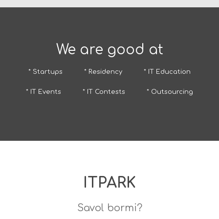
We are good at
* Startups
* Residency
* IT Education
* IT Events
* IT Contests
* Outsourcing
ITPARK
Savol bormi?