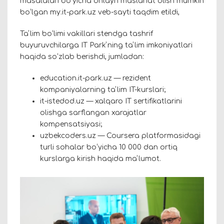
masalalari boʻyicha onlayn maslahat olish mumkin
boʻlgan my.it-park.uz veb-sayti taqdim etildi,
Taʼlim boʻlimi vakillari stendga tashrif
buyuruvchilarga IT Parkʼning taʼlim imkoniyatlari
haqida soʻzlab berishdi, jumladan:
education.it-park.uz — rezident
kompaniyalarning taʼlim IT-kurslari;
it-istedod.uz — xalqaro IT sertifikatlarini
olishga sarflangan xarajatlar
kompensatsiyasi;
uzbekcoders.uz — Coursera platformasidagi
turli sohalar boʻyicha 10 000 dan ortiq
kurslarga kirish haqida maʼlumot.