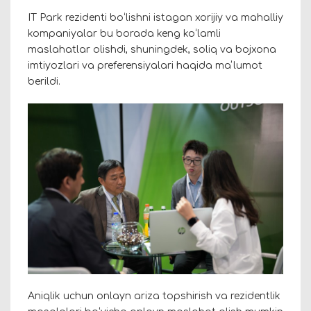
IT Park rezidenti boʻlishni istagan xorijiy va mahalliy
kompaniyalar bu borada keng koʻlamli
maslahatlar olishdi, shuningdek, soliq va bojxona
imtiyozlari va preferensiyalari haqida maʼlumot
berildi.
Aniqlik uchun onlayn ariza topshirish va rezidentlik