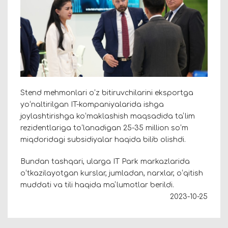
Stend mehmonlari oʻz bitiruvchilarini eksportga
yoʻnaltirilgan IT-kompaniyalarida ishga
joylashtirishga koʻmaklashish maqsadida taʼlim
rezidentlariga toʻlanadigan 25-35 million soʻm
miqdoridagi subsidiyalar haqida bilib olishdi.
Bundan tashqari, ularga IT Park markazlarida
oʻtkazilayotgan kurslar, jumladan, narxlar, oʻqitish
muddati va tili haqida maʼlumotlar berildi.
2023-10-25