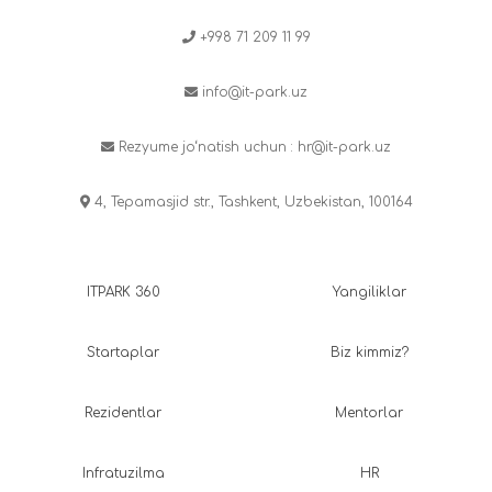
+998 71 209 11 99
info@it-park.uz
Rezyume jo‘natish uchun :
hr@it-park.uz
4, Tepamasjid str., Tashkent, Uzbekistan, 100164
ITPARK 360
Yangiliklar
Startaplar
Biz kimmiz?
Rezidentlar
Mentorlar
Infratuzilma
HR