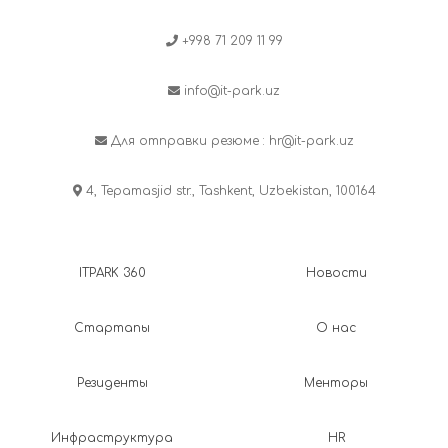
+998 71 209 11 99
info@it-park.uz
Для отправки резюме :
hr@it-park.uz
4, Tepamasjid str., Tashkent, Uzbekistan, 100164
ITPARK 360
Новости
Стартапы
О нас
Резиденты
Менторы
Инфраструктура
HR