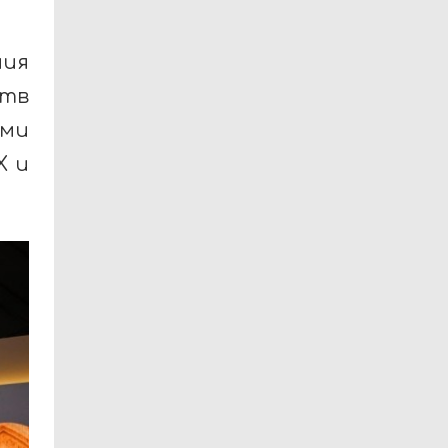
ния
тв
ями
X и