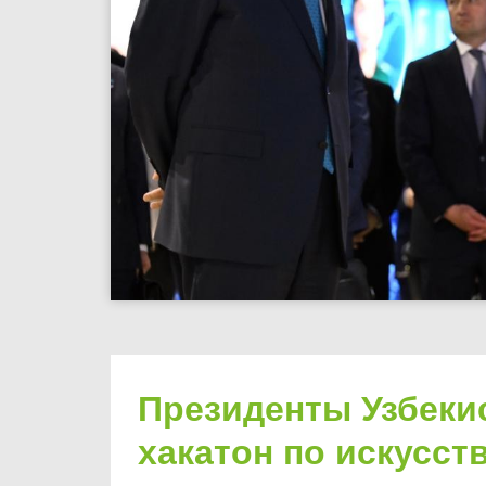
Президенты Узбекис
хакатон по искусст