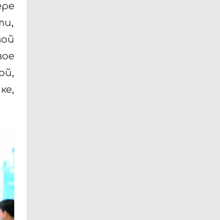
ере
и,
ой
ое
ой,
ке,