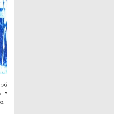
ой
а в
а.