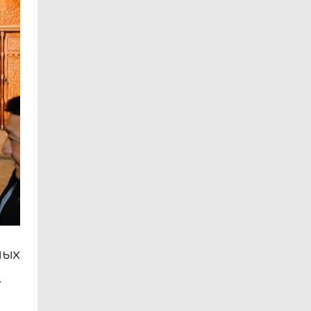
ных
.