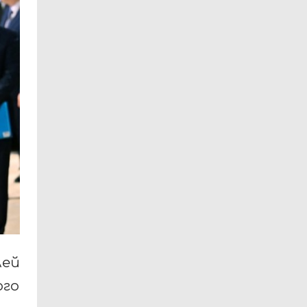
ей
го