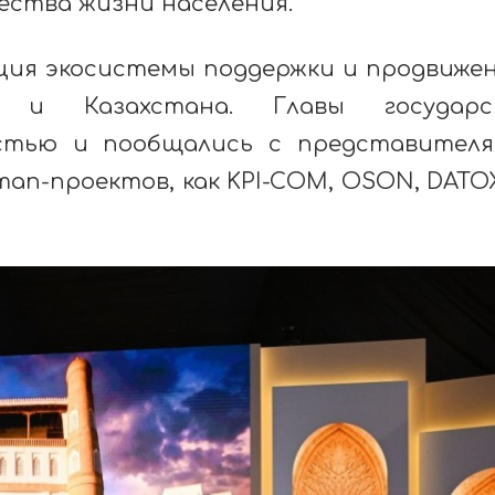
ества жизни населения.
ция экосистемы поддержки и продвиже
а и Казахстана. Главы государс
остью и пообщались с представител
ап-проектов, как KPI-COM, OSON, DATO