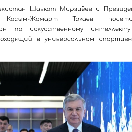
бекистан Шавкат Мирзиёев и Презид
н Касым-Жомарт Токаев посети
он по искусственному интеллекту
 проходящий в универсальном спортив