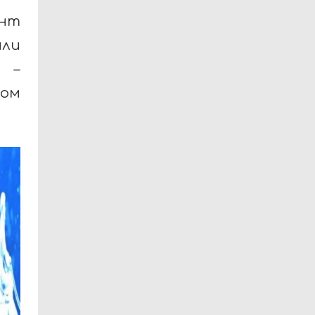
ент
ли
 –
ном