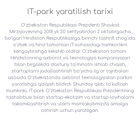
IT-park yaratilish tarixi
O‘zbekiston Respublikasi Prezidenti Shavkat
Mirziyoyevning 2018 yil 30 sentyabrdan 2 oktabrgacha
bo‘lgan Hindiston Respublikasiga birinchi tashrifi chog‘ida
o‘zbek va hind tomonlari IT-sohasidagi hamkorlikni
kengaytirishga kelishib oldilar. Oʻzbekiston tomoni
Hindistonning axborot va texnologiya kompaniyalari
bilan birgalikda dasturiy taʼminotni ishlab chiqish,
startaplarni jadallashtirish boʻyicha ilgʻor tajribalari
asosida Oʻzbekistonda axborot texnologiyalari parkini
yaratishga qiziqish bildirdi. Shunday qilib, taʼkidlash
mumkinki, IT-park Oʻzbekiston Respublikasi Prezidentining
tashabbusi bilan startap-ekotizim va startap-loyihalarni
takomillashtirish va ularni mamlakatimizda amalga
oshirish uchun yaratilgan.