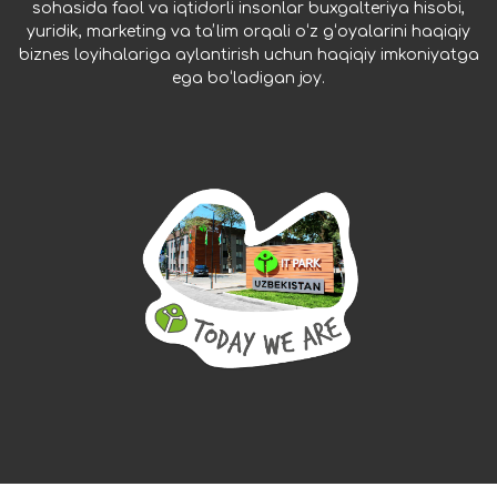
sohasida faol va iqtidorli insonlar buxgalteriya hisobi,
yuridik, marketing va taʼlim orqali oʻz gʻoyalarini haqiqiy
biznes loyihalariga aylantirish uchun haqiqiy imkoniyatga
ega boʻladigan joy.