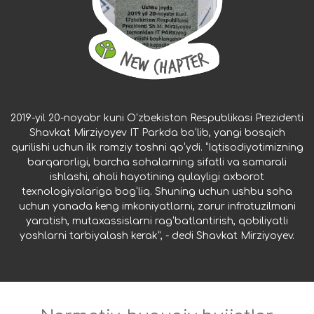
2019-yil 20-noyabr kuni Oʻzbekiston Respublikasi Prezidenti
Shavkat Mirziyoyev IT Parkda boʻlib, yangi bosqich
qurilishi uchun ilk ramziy toshni qoʻydi. “Iqtisodiyotimizning
barqarorligi, barcha sohalarning sifatli va samarali
ishlashi, aholi hayotining qulayligi axborot
texnologiyalariga bogʻliq. Shuning uchun ushbu soha
uchun yanada keng imkoniyatlarni, zarur infratuzilmani
yaratish, mutaxassislarni ragʻbatlantirish, qobiliyatli
yoshlarni tarbiyalash kerak”, - dedi Shavkat Mirziyoyev.