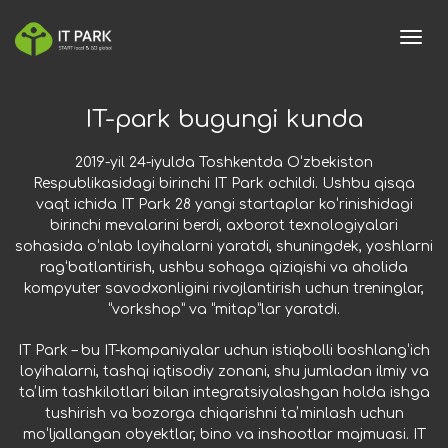
toggl
IT-park bugungi kunda
2019-yil 24-iyulda Toshkentda Oʻzbekiston
Respublikasidagi birinchi IT Park ochildi. Ushbu qisqa
vaqt ichida IT Park 28 yangi startaplar koʻrinishidagi
birinchi mevalarini berdi, axborot texnologiyalari
sohasida oʻnlab loyihalarni yaratdi, shuningdek, yoshlarni
ragʻbatlantirish, ushbu sohaga qiziqishi va aholida
kompyuter savodxonligini rivojlantirish uchun treninglar,
“vorkshop” va “mitap”lar yaratdi.
IT Park – bu IT-kompaniyalar uchun istiqbolli boshlangʻich
loyihalarni, tashqi iqtisodiy zonani, shu jumladan ilmiy va
taʼlim tashkilotlari bilan integratsiyalashgan holda ishga
tushirish va bozorga chiqarishni taʼminlash uchun
moʻljallangan obyektlar, bino va inshootlar majmuasi. IT