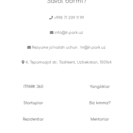
Savol bormi?
+998 71 209 11 99
info@it-park.uz
Rezyume jo‘natish uchun :
hr@it-park.uz
4, Tepamasjid str., Tashkent, Uzbekistan, 100164
ITPARK 360
Yangiliklar
Startaplar
Biz kimmiz?
Rezidentlar
Mentorlar