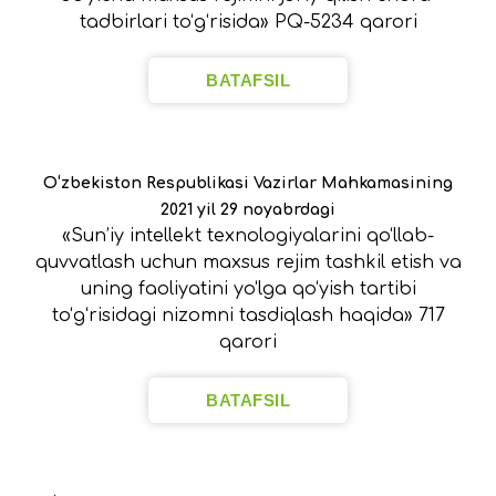
tadbirlari to‘g‘risida» PQ-5234 qarori
BATAFSIL
O‘zbekiston Respublikasi Vazirlar Mahkamasining
2021 yil 29 noyabrdagi
«Sun’iy intellekt texnologiyalarini qo‘llab-
quvvatlash uchun maxsus rejim tashkil etish va
uning faoliyatini yo‘lga qo‘yish tartibi
to‘g‘risidagi nizomni tasdiqlash haqida» 717
qarori
BATAFSIL