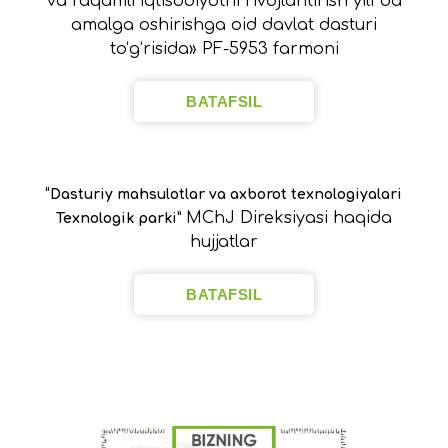
va raqamli iqtisodiyotni rivojlantirish yili”da
amalga oshirishga oid davlat dasturi
to‘g‘risida» PF-5953 farmoni
BATAFSIL
“Dasturiy mahsulotlar va axborot texnologiyalari
MChJ Direksiyasi haqida
Texnologik parki”
hujjatlar
BATAFSIL