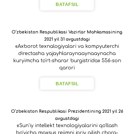
BATAFSIL
O‘zbekiston Respublikasi Vazirlar Mahkamasining
2021 yil 31 avgustdagi
«Axborot texnalogiyalari va kompyuterchi
directasha yajayhlaraynaaynaaynacha
kuryimcha to'rt-sharar burgistrida» 556-son
qarori
BATAFSIL
O‘zbekiston Respublikasi Prezidentining 2021 yil 26
avgustdagi
«Sun’iy intellekt texnologiyalarini qo‘llash
bo‘yicha maxsus rejimni joriy qilish chora-