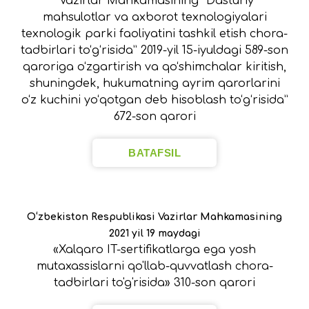
“Vazirlar Mahkamasining “Dasturiy
mahsulotlar va axborot texnologiyalari
texnologik parki faoliyatini tashkil etish chora-
tadbirlari to‘g‘risida” 2019-yil 15-iyuldagi 589-son
qaroriga o‘zgartirish va qo‘shimchalar kiritish,
shuningdek, hukumatning ayrim qarorlarini
o‘z kuchini yo‘qotgan deb hisoblash to‘g‘risida”
672-son qarori
BATAFSIL
O‘zbekiston Respublikasi Vazirlar Mahkamasining
2021 yil 19 maydagi
«Xalqaro IT-sertifikatlarga ega yosh
mutaxassislarni qo'llab-quvvatlash chora-
tadbirlari to'g'risida» 310-son qarori