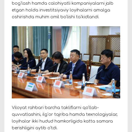
bog‘lash hamda calohiyatli kompaniyalarni jalb
etgan holda investitsiyaviy loyihalarni amalga
oshirishda muhim omil bo‘lishi ta’kidlandi.
Viloyat rahbari barcha takliflarni qo‘llab-
quvvatlashini, ilg‘or tajriba hamda texnologiyalar,
loyihalar ikki hudud hamkorligida katta samara
berishligini aytib o‘tdi.