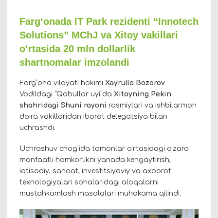
Farg‘onada IT Park rezidenti “Innotech
Solutions” MChJ va Xitoy vakillari
o‘rtasida 20 mln dollarlik
shartnomalar imzolandi
Farg‘ona viloyati hokimi
Xayrullo Bozorov
Vodildagi “Qabullar uyi”da
Xitoyning Pekin
shahridagi Shuni rayoni
rasmiylari va ishbilarmon
doira vakillaridan iborat delegatsiya bilan
uchrashdi.
Uchrashuv chog‘ida tomonlar o‘rtasidagi o‘zaro
manfaatli hamkorlikni yanada kengaytirish,
iqtisodiy, sanoat, investitsiyaviy va axborot
texnologiyalari sohalaridagi aloqalarni
mustahkamlash masalalari muhokama qilindi.