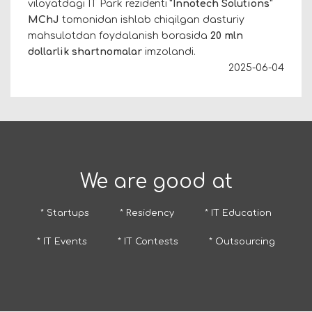
viloyatdagi IT Park rezidenti
“Innotech Solutions”
MChJ
tomonidan ishlab chiqilgan dasturiy
mahsulotdan foydalanish borasida
20 mln
dollarlik shartnomalar
imzolandi.
2025-06-04
We are good at
* Startups
* Residency
* IT Education
* IT Events
* IT Contests
* Outsourcing