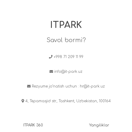
ITPARK
Savol bormi?
+998 71 209 11 99
info@it-park.uz
Rezyume jo‘natish uchun :
hr@it-park.uz
4, Tepamasjid str., Tashkent, Uzbekistan, 100164
ITPARK 360
Yangiliklar