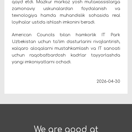
qayd etdi. Mazkur markaz yosh mutaxassislarga
zamonaviy uskunalardan foydalanish va
texnologiya hamda muhandislik sohasida real
loyihalar ustida ishlash imkonini beradi.
American Councils bilan hamkorlik IT Park
Uzbekistan uchun ta’lim dasturlarini rivojlantirish,
xalqaro aloqalarni mustahkamlash va IT sanoati
uchun raqobatbardosh kadrlar tayyorlashda
yangi imkoniyatlarni ochadi.
2026-04-30
We are good at