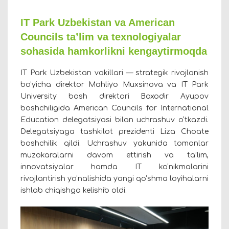
IT Park Uzbekistan va American
Councils ta’lim va texnologiyalar
sohasida hamkorlikni kengaytirmoqda
IT Park Uzbekistan vakillari — strategik rivojlanish
bo‘yicha direktor Mahliyo Muxsinova va IT Park
University bosh direktori Boxodir Ayupov
boshchiligida American Councils for International
Education delegatsiyasi bilan uchrashuv o‘tkazdi.
Delegatsiyaga tashkilot prezidenti Liza Choate
boshchilik qildi. Uchrashuv yakunida tomonlar
muzokaralarni davom ettirish va ta’lim,
innovatsiyalar hamda IT ko‘nikmalarini
rivojlantirish yo‘nalishida yangi qo‘shma loyihalarni
ishlab chiqishga kelishib oldi.