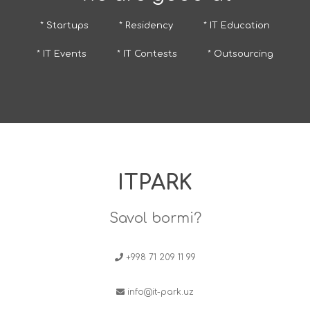
* Startups
* Residency
* IT Education
* IT Events
* IT Contests
* Outsourcing
ITPARK
Savol bormi?
+998 71 209 11 99
info@it-park.uz