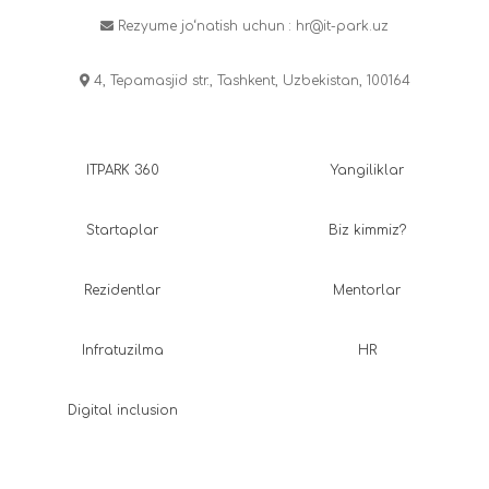
Rezyume jo‘natish uchun :
hr@it-park.uz
4, Tepamasjid str., Tashkent, Uzbekistan, 100164
ITPARK 360
Yangiliklar
Startaplar
Biz kimmiz?
Rezidentlar
Mentorlar
Infratuzilma
HR
Digital inclusion