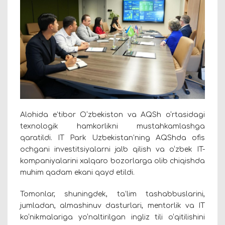
Alohida e’tibor O‘zbekiston va AQSh o‘rtasidagi
texnologik hamkorlikni mustahkamlashga
qaratildi. IT Park Uzbekistan’ning AQShda ofis
ochgani investitsiyalarni jalb qilish va o‘zbek IT-
kompaniyalarini xalqaro bozorlarga olib chiqishda
muhim qadam ekani qayd etildi.
Tomonlar, shuningdek, ta’lim tashabbuslarini,
jumladan, almashinuv dasturlari, mentorlik va IT
ko‘nikmalariga yo‘naltirilgan ingliz tili o‘qitilishini