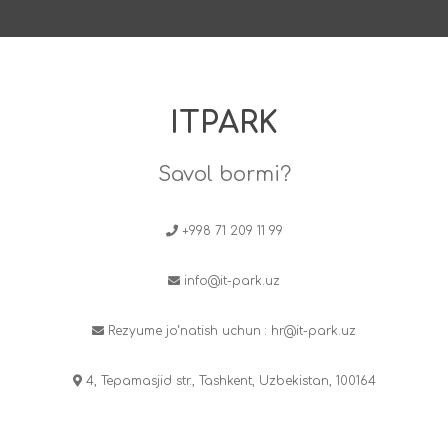
ITPARK
Savol bormi?
+998 71 209 11 99
info@it-park.uz
Rezyume jo‘natish uchun :
hr@it-park.uz
4, Tepamasjid str., Tashkent, Uzbekistan, 100164