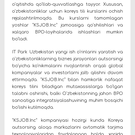
o‘qitishda qo‘llab-quvvatlashga tayyor. Xususan,
o‘zbekistonliklar uchun koreys tili kurslarini ochish
rejalashtirilmoqda. Bu kurslarni tamomlagan
yoshlar “
KSJOB.Inc
” jamoasiga qo‘shilishlari va
xalqaro BPO-loyihalarida ishlashlari mumkin
bo‘ladi.
IT Park Uzbekistan yangi ish o‘rinlarini yaratish va
o‘zbekistonliklarning biznes jarayonlari autsorsingi
bo‘yicha ko‘nikmalarini rivojlantirish orqali global
kompaniyalar va investorlarni jalb qilishni davom
ettirmoqda. “
KSJOB.Inc
” bilan hamkorlik nafaqat
koreys tilini biladigan mutaxassislarga bo‘lgan
talabni oshirishi, balki O‘zbekistonning jahon BPO
sanoatiga integratsiyalashuvining muhim bosqichi
bo‘lishi kutilmoqda.
“KSJOB.Inc” kompaniyasi hozirgi kunda Koreya
autsorsing aloqa markazlarini avtomatik tarjima
texnologiyalaridan foydalangan holda xorijda