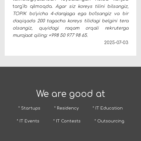
targ‘ib qilmoqda.
Agar siz koreys tilini bilsangiz,
TOPIK bo‘yicha 4-darajaga ega bo‘lsangiz va bir
daqiqada 200 tagacha koreys tilidagi belgini tera
olsangiz, quyidagi raqam orqali rekruterga
murojaat qiling: +998 50 977 98 65.
2025-07-03
We are good at
* Startups
* Residency
* IT Education
* IT Events
* IT Contests
* Outsourcing