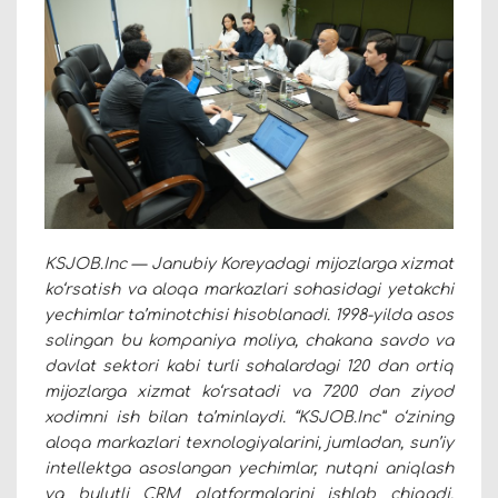
KSJOB.Inc
—
Janubiy Koreyadagi mijozlarga xizmat
ko‘rsatish va aloqa markazlari sohasidagi yetakchi
yechimlar ta’minotchisi hisoblanadi. 1998-yilda asos
solingan bu kompaniya moliya, chakana savdo va
davlat sektori kabi turli sohalardagi 120 dan ortiq
mijozlarga xizmat ko‘rsatadi va 7200 dan ziyod
xodimni ish bilan ta’minlaydi. “
KSJOB.Inc
” o‘zining
aloqa markazlari texnologiyalarini, jumladan, sun’iy
intellektga asoslangan yechimlar, nutqni aniqlash
va bulutli CRM platformalarini ishlab chiqadi,