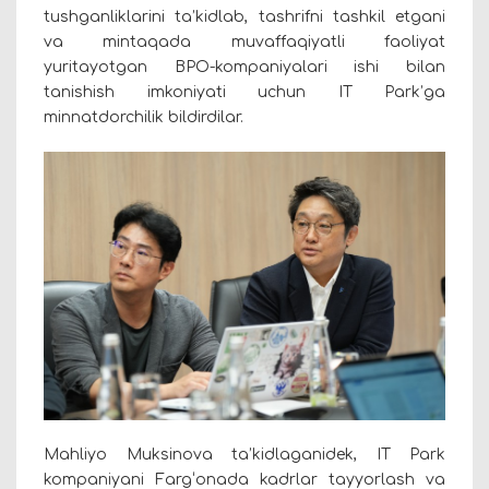
tushganliklarini ta’kidlab, tashrifni tashkil etgani
va mintaqada muvaffaqiyatli faoliyat
yuritayotgan BPO-kompaniyalari ishi bilan
tanishish imkoniyati uchun IT Park’ga
minnatdorchilik bildirdilar.
Mahliyo Muksinova ta’kidlaganidek, IT Park
kompaniyani Farg‘onada kadrlar tayyorlash va