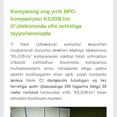
Koreyaning eng yirik BPO-
kompaniyasi KSJOB.Inc
O‘zbekistonda ofis ochishga
tayyorlanmoqda
IT Park Uzbekistan xizmatlar eksportini
rivojlantirish bo‘yicha direktori Mahliyo Muksinova
“
KSJOB.Inc
” kompaniyasi vakillari bilan uchrashuv
o‘tkazdi. Uchrashuv davomida kompaniya
mutaxassislarni sinov tariqasida ishga qabul
qilishni boshlaganini e’lon qildi: yaqin kunlarda
koreys tilini C1 darajasida biladigan va tez
terishga qodir (daqiqasiga 200 tagacha belgi) 30
nafar nomzod
tanlovdan o‘tib, “
KSJOB.Inc
” bilan
ishlashni boshlashi mumkin.