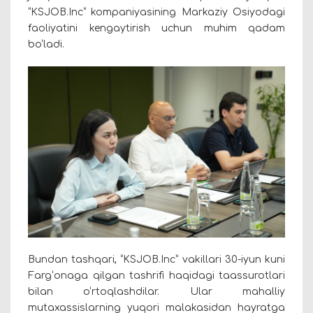
“
KSJOB.Inc
” kompaniyasining Markaziy Osiyodagi
faoliyatini kengaytirish uchun muhim qadam
bo‘ladi.
Bundan tashqari, “
KSJOB.Inc
” vakillari 30-iyun kuni
Farg‘onaga qilgan tashrifi haqidagi taassurotlari
bilan o‘rtoqlashdilar. Ular mahalliy
mutaxassislarning yuqori malakasidan hayratga