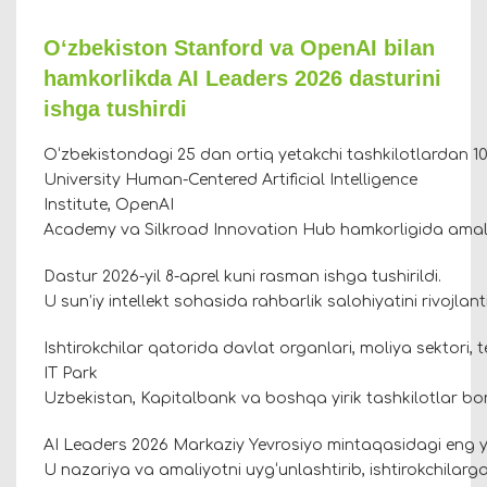
O‘zbekiston Stanford va OpenAI bilan
hamkorlikda AI Leaders 2026 dasturini
ishga tushirdi
O‘zbekistondagi 25 dan ortiq yetakchi tashkilotlardan 10
University Human-Centered Artificial Intelligence
Institute, OpenAI
Academy va Silkroad Innovation Hub hamkorligida ama
Dastur 2026-yil 8-aprel kuni rasman ishga tushirildi.
U sun’iy intellekt sohasida rahbarlik salohiyatini rivojla
Ishtirokchilar qatorida davlat organlari, moliya sektori,
IT Park
Uzbekistan, Kapitalbank va boshqa yirik tashkilotlar bo
AI Leaders 2026 Markaziy Yevrosiyo mintaqasidagi eng yir
U nazariya va amaliyotni uyg‘unlashtirib, ishtirokchilarga