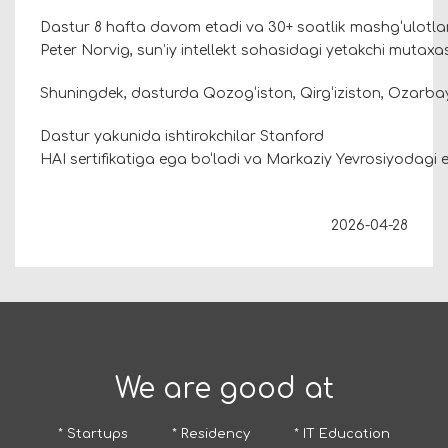
Dastur 8 hafta davom etadi va 30+ soatlik mashg‘ulotlarni
Peter Norvig, sun’iy intellekt sohasidagi yetakchi mutaxas
Shuningdek, dasturda Qozog‘iston, Qirg‘iziston, Ozarba
Dastur yakunida ishtirokchilar Stanford
HAI sertifikatiga ega bo‘ladi va Markaziy Yevrosiyodagi e
2026-04-28
We are good at
* Startups
* Residency
* IT Education