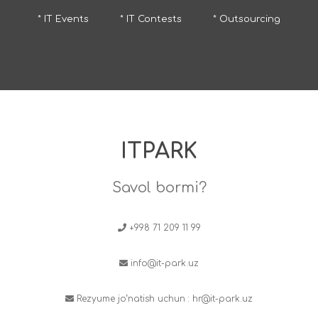
* IT Events
* IT Contests
* Outsourcing
ITPARK
Savol bormi?
+998 71 209 11 99
info@it-park.uz
Rezyume jo‘natish uchun :
hr@it-park.uz