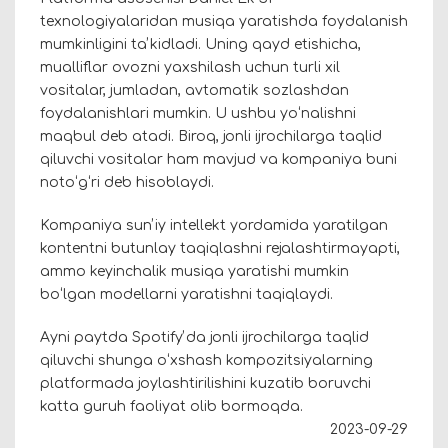
texnologiyalaridan musiqa yaratishda foydalanish
mumkinligini taʼkidladi. Uning qayd etishicha,
mualliflar ovozni yaxshilash uchun turli xil
vositalar, jumladan, avtomatik sozlashdan
foydalanishlari mumkin. U ushbu yoʻnalishni
maqbul deb atadi. Biroq, jonli ijrochilarga taqlid
qiluvchi vositalar ham mavjud va kompaniya buni
notoʻgʻri deb hisoblaydi.
Kompaniya sunʼiy intellekt yordamida yaratilgan
kontentni butunlay taqiqlashni rejalashtirmayapti,
ammo keyinchalik musiqa yaratishi mumkin
boʻlgan modellarni yaratishni taqiqlaydi.
Ayni paytda Spotifyʼda jonli ijrochilarga taqlid
qiluvchi shunga oʻxshash kompozitsiyalarning
platformada joylashtirilishini kuzatib boruvchi
katta guruh faoliyat olib bormoqda.
2023-09-29