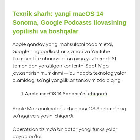
Texnik sharh: yangi macOS 14
Sonoma, Google Podcasts ilovasining
yopilishi va boshqalar
Apple qanday yangi mahsulotni taqdim etdi,
Google’ning podkastlar xizmati va YouTube
Premium Lite obunasi bilan nima yuz beradi, SI
tomonidan yaratilgan kontentni Spotifyʼga
joylashtirish mumkinmi — bu haqda texnologiyalar
olamidagi soʻngi yangiliklar tanlovimizda oʻqing.
Apple macOS 14 Sonomaʼni
chiqardi
Apple Mac qurilmalari uchun macOS Sonomaʼning
soʻnggi versiyasini chiqardi.
Operatsion tizimda bir qator yangi funksiyalar
paydo boʻldi: