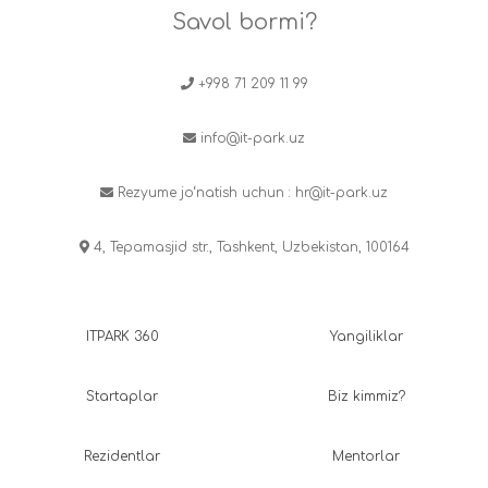
Savol bormi?
+998 71 209 11 99
info@it-park.uz
Rezyume jo‘natish uchun :
hr@it-park.uz
4, Tepamasjid str., Tashkent, Uzbekistan, 100164
ITPARK 360
Yangiliklar
Startaplar
Biz kimmiz?
Rezidentlar
Mentorlar