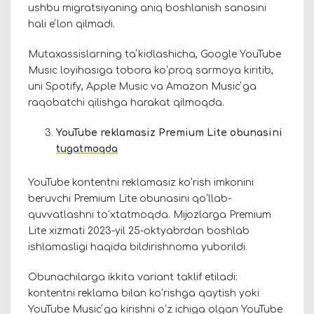
ushbu migratsiyaning aniq boshlanish sanasini
hali eʼlon qilmadi.
Mutaxassislarning taʼkidlashicha, Google YouTube
Music loyihasiga tobora koʻproq sarmoya kiritib,
uni Spotify, Apple Music va Amazon Musicʼga
raqobatchi qilishga harakat qilmoqda.
YouTube reklamasiz Premium Lite obunasini
tugatmoqda
YouTube kontentni reklamasiz koʻrish imkonini
beruvchi Premium Lite obunasini qoʻllab-
quvvatlashni toʻxtatmoqda. Mijozlarga Premium
Lite xizmati 2023-yil 25-oktyabrdan boshlab
ishlamasligi haqida bildirishnoma yuborildi.
Obunachilarga ikkita variant taklif etiladi:
kontentni reklama bilan koʻrishga qaytish yoki
YouTube Musicʼga kirishni oʻz ichiga olgan YouTube