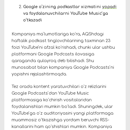
Google oʻzining podkastlar xizmatini
yopadi
va foydalanuvchilarni YouTube Musicʼga
oʻtkazadi
Kompaniya maʼlumotlariga koʻra, AQShdagi
haftalik podkast tinglovchilarining taxminan 23
foizi YouTubeʼni afzal koʻrishadi, chunki ular ushbu
platformani Google Podcasts ilovasiga
qaraganda qulayroq deb bilishadi. Shu
munosabat bilan kompaniya Google Podcastsʼni
yopishni rejalashtirmoqda.
Tez orada kontent yaratuvchilari oʻz relizlarini
Google Podcastsʼdan YouTube Music
platformasiga koʻchirish vositalaridan
foydalanishlari mumkin boʻladi. Shuningdek, ular
YouTubeʼga oʻz auditoriyasini yangi platformaga
muammosiz oʻtkazishga yordam beruvchi RSS-
kanallarini ham qoʻshishlari mumkin. Kompaniya