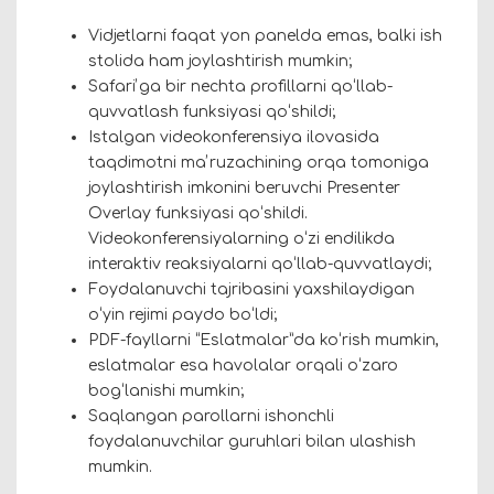
Vidjetlarni faqat yon panelda emas, balki ish
stolida ham joylashtirish mumkin;
Safariʼga bir nechta profillarni qoʻllab-
quvvatlash funksiyasi qoʻshildi;
Istalgan videokonferensiya ilovasida
taqdimotni maʼruzachining orqa tomoniga
joylashtirish imkonini beruvchi Presenter
Overlay funksiyasi qoʻshildi.
Videokonferensiyalarning oʻzi endilikda
interaktiv reaksiyalarni qoʻllab-quvvatlaydi;
Foydalanuvchi tajribasini yaxshilaydigan
oʻyin rejimi paydo boʻldi;
PDF-fayllarni “Eslatmalar”da koʻrish mumkin,
eslatmalar esa havolalar orqali oʻzaro
bogʻlanishi mumkin;
Saqlangan parollarni ishonchli
foydalanuvchilar guruhlari bilan ulashish
mumkin.