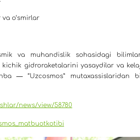
r va o‘smirlar
smik va muhandislik sohasidagi bilimlar
g kichik gidroraketalarini yasaydilar va kela
manba
—
“Uzcosmos” mutaxassislaridan bi
oshlar/news/view/58780
osmos_matbuotkotibi