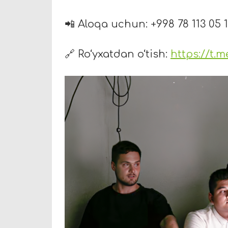
📲 Aloqa uchun: +998 78 113 05 
🔗 Ro‘yxatdan o‘tish:
https://t.