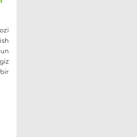
ozi
ish
hun
giz
bir