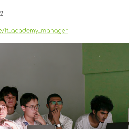
12
me/It_academy_manager