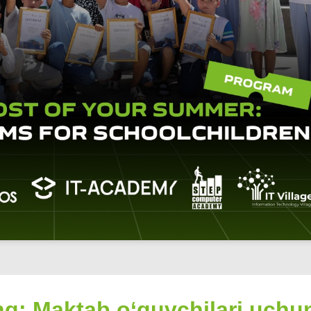
ing: Maktab o‘quvchilari uchu