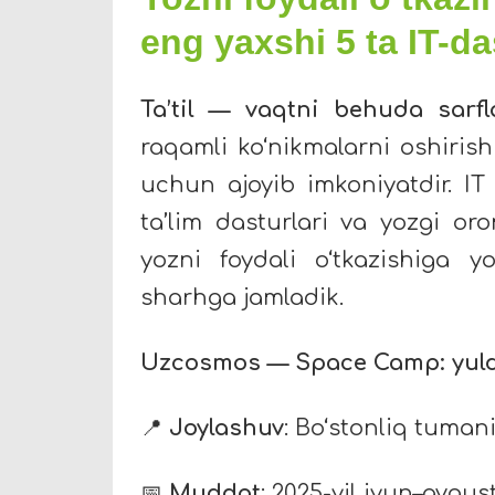
eng yaxshi 5 ta IT-da
Ta’til — vaqtni behuda sar
raqamli ko‘nikmalarni oshirish
uchun ajoyib imkoniyatdir. IT
ta’lim dasturlari va yozgi or
yozni foydali o‘tkazishiga 
sharhga jamladik.
Uzcosmos — Space Camp: yuldu
📍
Joylashuv
: Bo‘stonliq tuman
📅
Muddat
: 2025-yil iyun–avgus