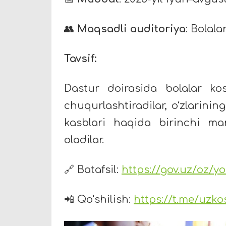
👥
Maqsadli auditoriya
: Bolala
Tavsif:
Dastur doirasida bolalar ko
chuqurlashtiradilar, o‘zlarinin
kasblari haqida birinchi 
oladilar.
🔗 Batafsil:
https://gov.uz/oz/y
📲 Qo‘shilish:
https://t.me/uzk