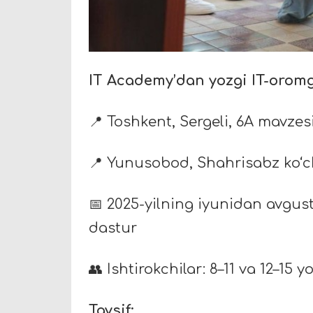
IT Academy’dan yozgi IT-orom
📍 Toshkent, Sergeli, 6A mavzes
📍 Yunusobod, Shahrisabz ko‘ch
📅 2025-yilning iyunidan avgus
dastur
👥 Ishtirokchilar: 8–11 va 12–15 
Tavsif: