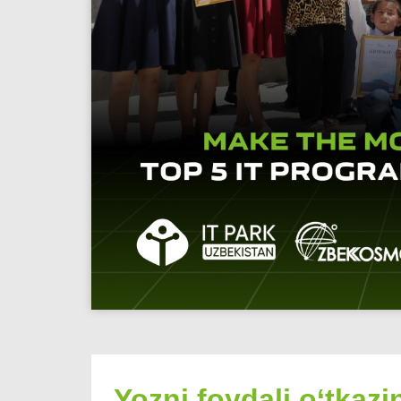
Yozni foydali o‘tkaz