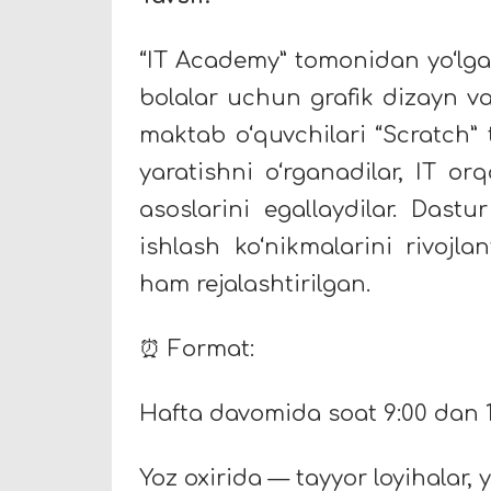
“IT Academy” tomonidan yo‘lga
bolalar uchun grafik dizayn va
maktab o‘quvchilari “Scratch” 
yaratishni o‘rganadilar, IT orqal
asoslarini egallaydilar. Dast
ishlash ko‘nikmalarini rivojla
ham rejalashtirilgan.
⏰ Format:
Hafta davomida soat 9:00 dan 
Yoz oxirida — tayyor loyihalar, 