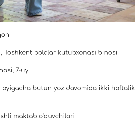
goh
i, Toshkent bolalar kutubxonasi binosi
asi, 7-uy
t oyigacha butun yoz davomida ikki haftalik
yoshli maktab o‘quvchilari