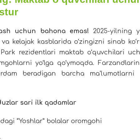
stur
flash uchun bahona emas!
2025-yilning y
 va kelajak kasblarida o‘zingizni sinab ko‘r
 Park rezidentlari maktab o‘quvchilari uc
omgohlarni yo‘lga qo‘ymoqda. Farzandlarin
yordam beradigan barcha ma’lumotlarni 
zlar sari ilk qadamlar
idagi “Yoshlar” bolalar oromgohi
t