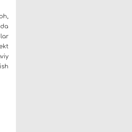
oh,
zda
lar
ekt
viy
ish