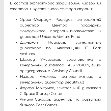
В состав экспертного жюри вошли лидеры из
стартап- и креативного сектора страны:
Ориан-Мехродж Рашидов, генеральный
директор Центра поддержки
молодежного предпринимательства и
директор Unicorns Venture Fund
Далерхон Нодиров, заместитель
директора по инвестициям IT Park
Ventures
Шахзод Умирзаков, сооснователь и
генеральный директор TASS VISION, вице-
председатель AI Advisory Council
Нигора Акилова, основательница и
генеральный директор Beautify.uz
Фаррух Максумов, генеральный директор
C-Space Startup Center
Акмаль Салихов, директор по развитию
бизнеса East Games