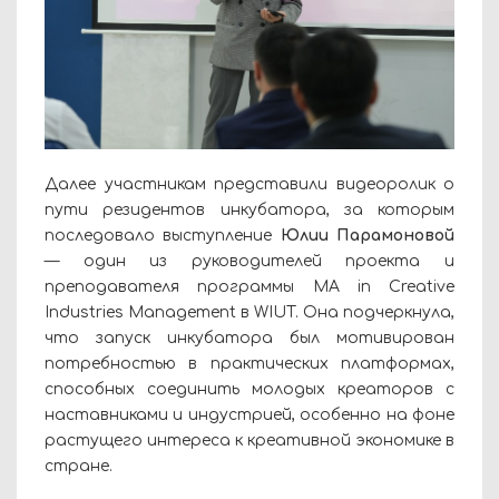
Далее участникам представили видеоролик о
пути резидентов инкубатора, за которым
последовало выступление
Юлии Парамоновой
— один из руководителей проекта и
преподавателя программы MA in Creative
Industries Management в WIUT. Она подчеркнула,
что запуск инкубатора был мотивирован
потребностью в практических платформах,
способных соединить молодых креаторов с
наставниками и индустрией, особенно на фоне
растущего интереса к креативной экономике в
стране.