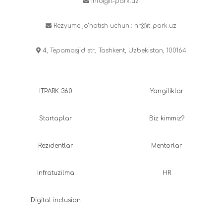
info@it-park.uz
Rezyume jo‘natish uchun :
hr@it-park.uz
4, Tepamasjid str., Tashkent, Uzbekistan, 100164
ITPARK 360
Yangiliklar
Startaplar
Biz kimmiz?
Rezidentlar
Mentorlar
Infratuzilma
HR
Digital inclusion