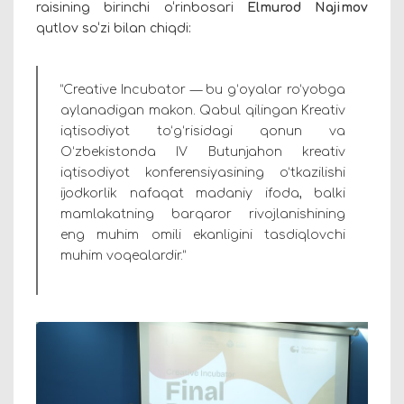
raisining birinchi o‘rinbosari
Elmurod Najimov
qutlov so‘zi bilan chiqdi:
“Creative Incubator — bu g‘oyalar ro‘yobga
aylanadigan makon. Qabul qilingan Kreativ
iqtisodiyot to‘g‘risidagi qonun va
O‘zbekistonda IV Butunjahon kreativ
iqtisodiyot konferensiyasining o‘tkazilishi
ijodkorlik nafaqat madaniy ifoda, balki
mamlakatning barqaror rivojlanishining
eng muhim omili ekanligini tasdiqlovchi
muhim voqealardir.”