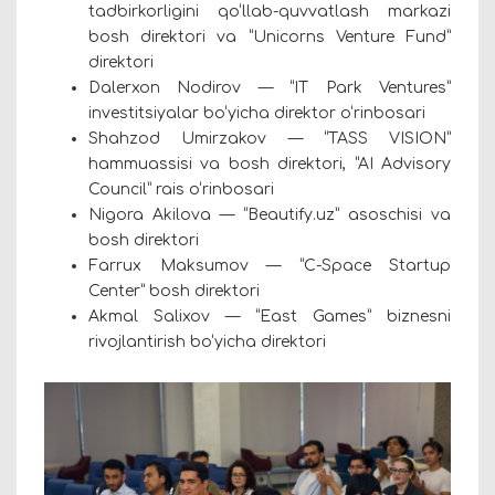
tadbirkorligini qo‘llab-quvvatlash markazi
bosh direktori va “Unicorns Venture Fund”
direktori
Dalerxon Nodirov — “IT Park Ventures”
investitsiyalar bo‘yicha direktor o‘rinbosari
Shahzod Umirzakov — “TASS VISION”
hammuassisi va bosh direktori, “AI Advisory
Council” rais o‘rinbosari
Nigora Akilova — “Beautify.uz” asoschisi va
bosh direktori
Farrux Maksumov — “C-Space Startup
Center” bosh direktori
Akmal Salixov — “East Games” biznesni
rivojlantirish bo‘yicha direktori