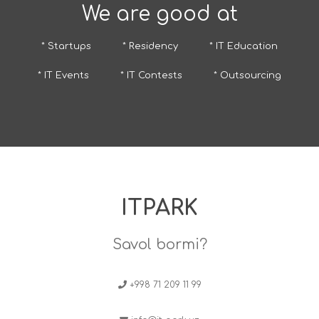
We are good at
* Startups
* Residency
* IT Education
* IT Events
* IT Contests
* Outsourcing
ITPARK
Savol bormi?
+998 71 209 11 99