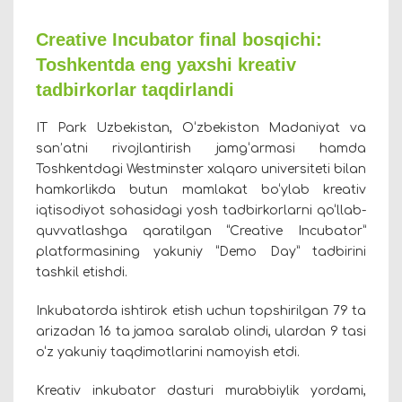
Creative Incubator final bosqichi:
Toshkentda eng yaxshi kreativ
tadbirkorlar taqdirlandi
IT Park Uzbekistan, O‘zbekiston Madaniyat va
san’atni rivojlantirish jamg‘armasi hamda
Toshkentdagi Westminster xalqaro universiteti bilan
hamkorlikda butun mamlakat bo‘ylab kreativ
iqtisodiyot sohasidagi yosh tadbirkorlarni qo‘llab-
quvvatlashga qaratilgan “Creative Incubator”
platformasining yakuniy “Demo Day” tadbirini
tashkil etishdi.
Inkubatorda ishtirok etish uchun topshirilgan 79 ta
arizadan 16 ta jamoa saralab olindi, ulardan 9 tasi
o‘z yakuniy taqdimotlarini namoyish etdi.
Kreativ inkubator dasturi murabbiylik yordami,