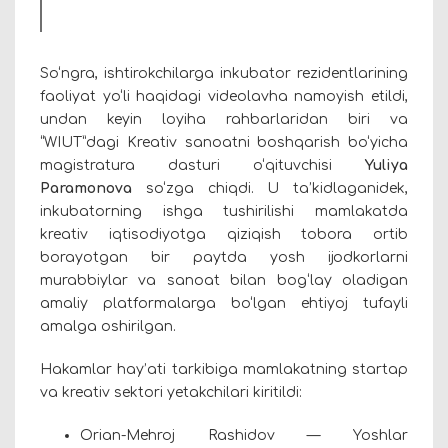
So‘ngra, ishtirokchilarga inkubator rezidentlarining
faoliyat yo‘li haqidagi videolavha namoyish etildi,
undan keyin loyiha rahbarlaridan biri va
“WIUT”dagi Kreativ sanoatni boshqarish bo‘yicha
magistratura dasturi o‘qituvchisi
Yuliya
Paramonova
so‘zga chiqdi. U ta’kidlaganidek,
inkubatorning ishga tushirilishi mamlakatda
kreativ iqtisodiyotga qiziqish tobora ortib
borayotgan bir paytda yosh ijodkorlarni
murabbiylar va sanoat bilan bog‘lay oladigan
amaliy platformalarga bo‘lgan ehtiyoj tufayli
amalga oshirilgan.
Hakamlar hay’ati tarkibiga mamlakatning startap
va kreativ sektori yetakchilari kiritildi:
Orian-Mehroj Rashidov — Yoshlar