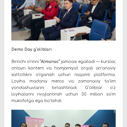
Demo Day g‘oliblari
Birinchi o‘rinni
“Almanac”
jamoasi egalladi — kurslar,
onlayn kontent va hamjamiyat orqali an’anaviy
xattotlikni o‘rganish uchun raqamli platforma.
Loyiha madaniy meros va zamonaviy ta’lim
yondashuvlarini birlashtiradi. G‘oliblar o‘z
loyihalarini rivojlantirish uchun 30 million so‘m
mukofotga ega bo’lishdi.