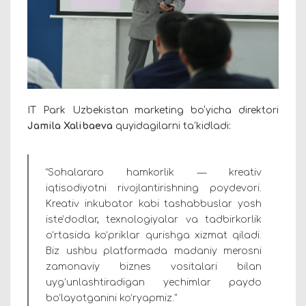
IT Park Uzbekistan marketing bo‘yicha direktori
Jamila Xalibaeva
quyidagilarni ta’kidladi:
“Sohalararo hamkorlik — kreativ
iqtisodiyotni rivojlantirishning poydevori.
Kreativ inkubator kabi tashabbuslar yosh
iste’dodlar, texnologiyalar va tadbirkorlik
o‘rtasida ko‘priklar qurishga xizmat qiladi.
Biz ushbu platformada madaniy merosni
zamonaviy biznes vositalari bilan
uyg‘unlashtiradigan yechimlar paydo
bo‘layotganini ko‘ryapmiz."