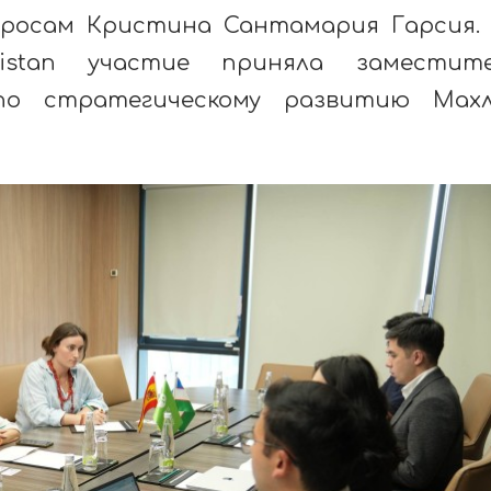
просам Кристина Сантамария Гарсия.
istan участие приняла заместите
 по стратегическому развитию Мах