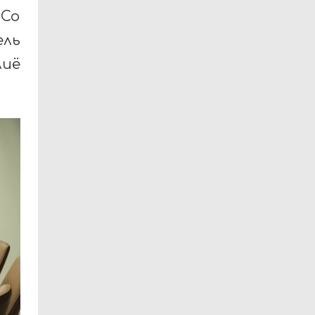
 Со
ль
лиё