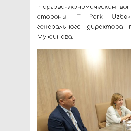
торгово-экономическим во
стороны IT Park Uzbek
генерального директора
Муксинова.