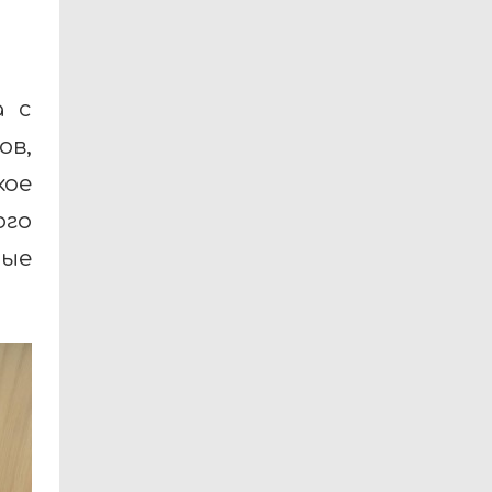
а с
ов,
кое
ого
ные