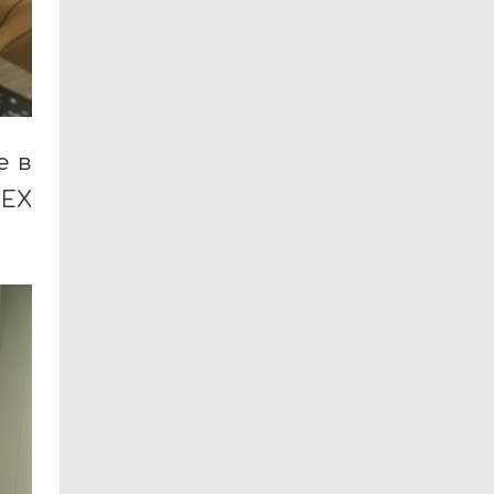
е в
CEX