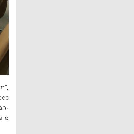
n”,
ез
ап-
ы с