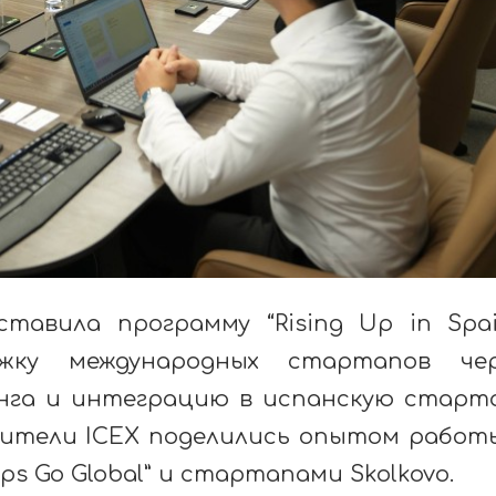
тавила программу “Rising Up in Spai
жку международных стартапов чер
нга и интеграцию в испанскую старт
вители ICEX поделились опытом работ
ps Go Global” и стартапами Skolkovo.