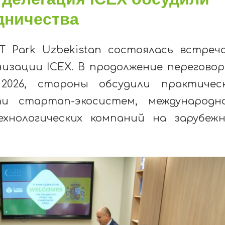
дничества
IT Park Uzbekistan состоялась встреч
изации ICEX. В продолжение переговор
026, стороны обсудили практичес
и стартап-экосистем, международн
хнологических компаний на зарубеж