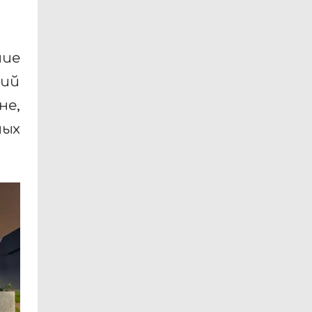
ние
ний
не,
ых