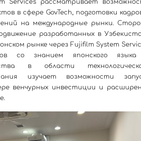
tem Services рассматривает возможно
ов в сфере GovTech, подготовки кадро
ений на международные рынки. Стор
родвижение разработанных в Узбекист
нском рынке через Fujifilm System Servic
стов со знанием японского языка
ества в области технологическо
пания изучает возможности запус
ере венчурных инвестиции и расшире
е.