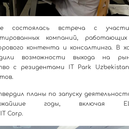
е состоялась встреча с участи
ентированных компаний, работающи
ифрового контента и консалтинга. В х
удили возможности выхода на рын
тво с резидентами IT Park Uzbekista
ктов.
твердил планы по запуску деятельност
ижайшие годы, включая EL
WIT Corp.