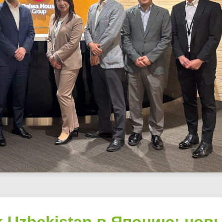
rk Uzbekistan в Японию: нов