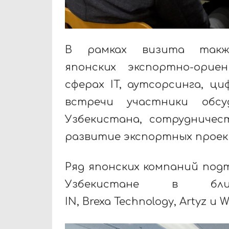
В рамках визита такж
японских экспортно-ори
сферах IT, аутсорсинга, ц
встречи участники обс
Узбекистана, сотрудничес
развитие экспортных прое
Ряд японских компаний под
Узбекистане в бл
IN, Brexa Technology, Artyz и 