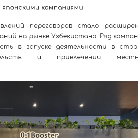
с японскими компаниями
влений переговоров стало расшире
аний на рынке Узбекистана. Ряд компа
сть в запуске деятельности в стра
тельств и привлечении местн