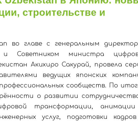
ации, строительстве и
stan во главе с генеральным директо
 и Советником министра цифров
екистан Акихиро Сакурай, провела се
авителями ведущих японских компан
 профессиональных сообществ. По ито
рённости о развитии сотрудничеств
 цифровой трансформации, анимаци
нженерных услуг, подготовки кадро