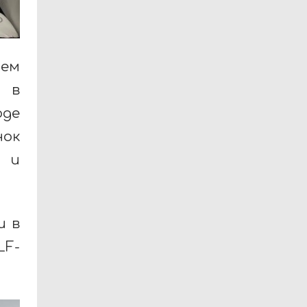
ем
х в
оде
ок
n и
и в
F-