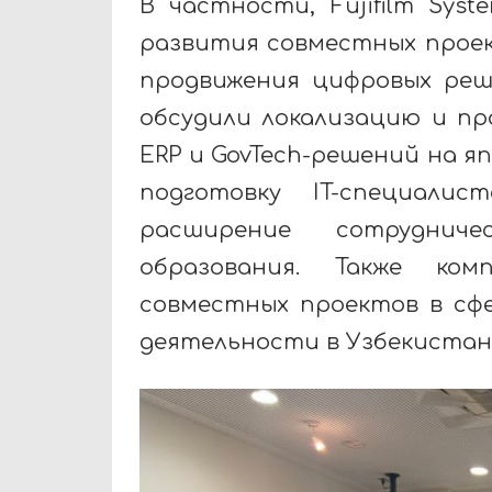
В частности, Fujifilm Sys
развития совместных проект
продвижения цифровых реш
обсудили локализацию и п
ERP и GovTech-решений на япо
подготовку IT-специали
расширение сотруднич
образования. Также ком
совместных проектов в сф
деятельности в Узбекистан