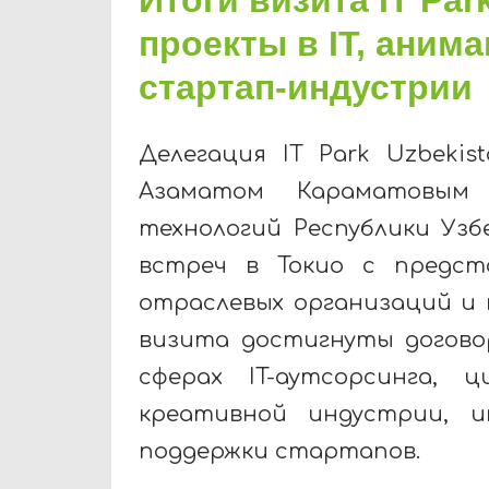
проекты в IT, аним
стартап-индустрии
Делегация IT Park Uzbeki
Азаматом Караматовым
технологий Республики Узб
встреч в Токио с предст
отраслевых организаций и
визита достигнуты догово
сферах IT-аутсорсинга,
креативной индустрии, и
поддержки стартапов.