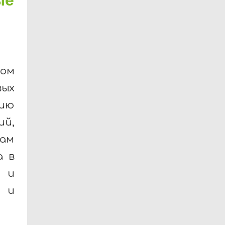
ром
ых
рию
ий,
гам
а в
и и
в и