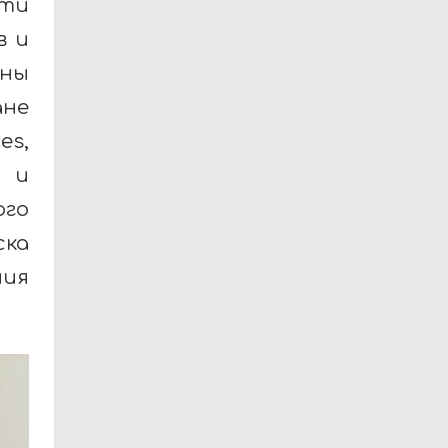
сти
в и
оны
ане
es,
 и
го
ка
ния