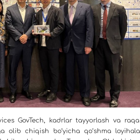
vices GovTech, kadrlar tayyorlash va raqa
ga olib chiqish bo‘yicha qo‘shma loyihala