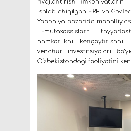
rivojlantirish imkoniyatlari
ishlab chiqilgan ERP va GovTec
Yaponiya bozorida mahalliylasht
IT-mutaxassislarni tayyor
hamkorlikni kengaytirishn
venchur investitsiyalari bo‘
O‘zbekistondagi faoliyatini ke