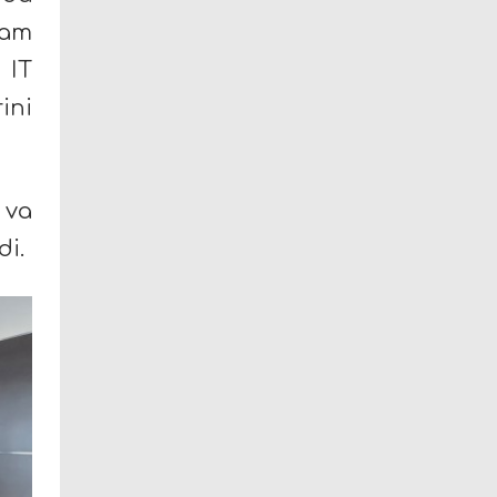
ham
 IT
ini
 va
di.