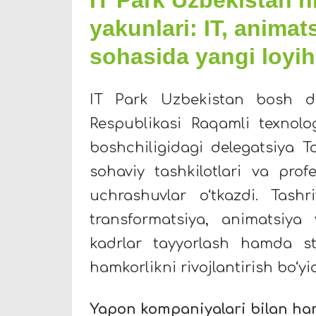
yakunlari: IT, animats
sohasida yangi loyih
IT Park Uzbekistan bosh di
Respublikasi Raqamli texnolo
boshchiligidagi delegatsiya 
sohaviy tashkilotlari va prof
uchrashuvlar o‘tkazdi. Tashr
transformatsiya, animatsiya 
kadrlar tayyorlash hamda sta
hamkorlikni rivojlantirish bo‘yi
Yapon kompaniyalari bilan ham