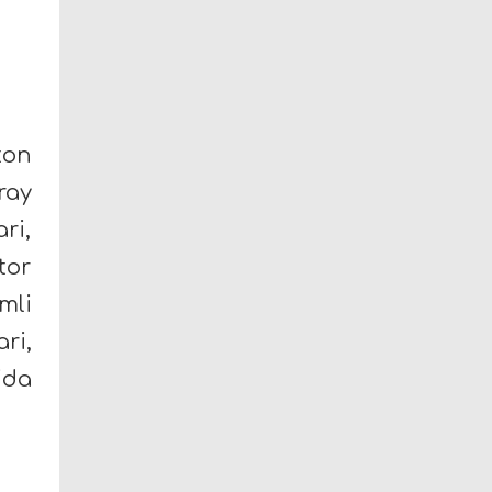
ton
ray
ri,
tor
mli
ri,
ida