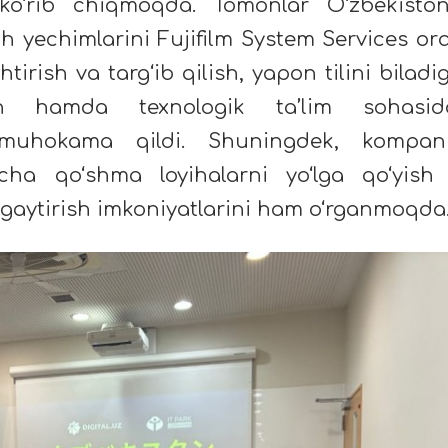
ni ko‘rib chiqmoqda. Tomonlar O‘zbekisto
h yechimlarini Fujifilm System Services orq
irish va targ‘ib qilish, yapon tilini biladi
lash hamda texnologik ta’lim sohasid
i muhokama qildi. Shuningdek, kompan
yicha qo‘shma loyihalarni yo‘lga qo‘yish
ngaytirish imkoniyatlarini ham o‘rganmoqda