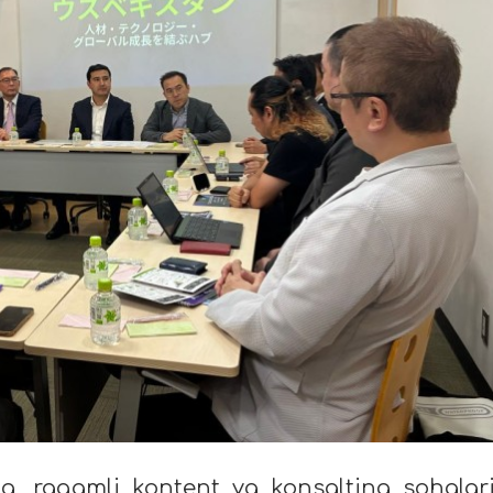
ing, raqamli kontent va konsalting sohalar