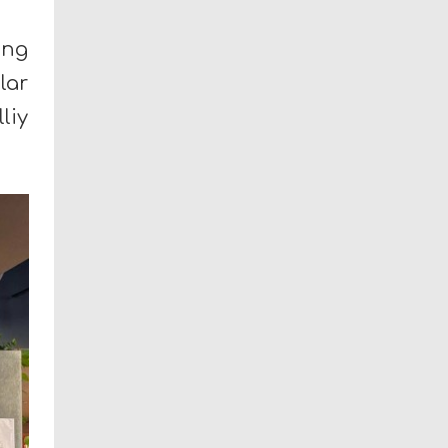
ing
lar
liy