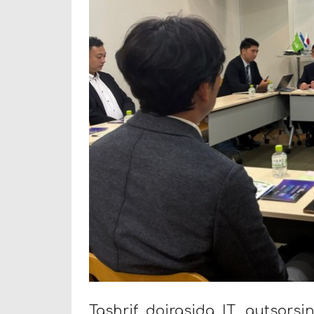
Tashrif doirasida IT, autsors