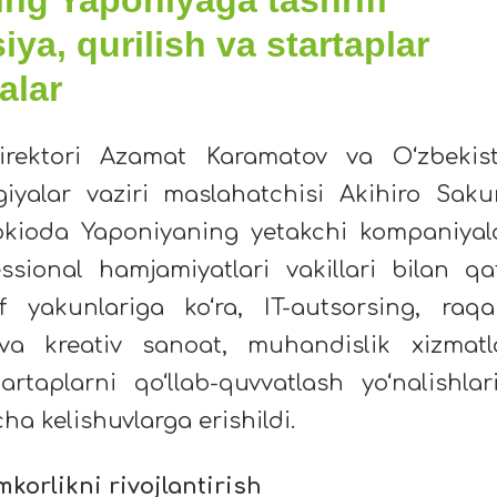
iya, qurilish va startaplar
alar
rektori Azamat Karamatov va O‘zbekis
giyalar vaziri maslahatchisi Akihiro Saku
Tokioda Yaponiyaning yetakchi kompaniyala
essional hamjamiyatlari vakillari bilan qa
if yakunlariga ko‘ra, IT-autsorsing, raqa
va kreativ sanoat, muhandislik xizmatla
rtaplarni qo‘llab-quvvatlash yo‘nalishlar
cha kelishuvlarga erishildi.
korlikni rivojlantirish