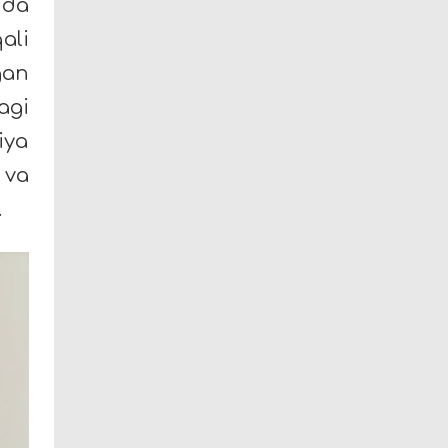
nda
ali
gan
agi
iya
 va
.