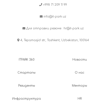
+998 71 209 11 99
info@it-park.uz
Для отправки резюме :
hr@it-park.uz
4, Tepamasjid str., Tashkent, Uzbekistan, 100164
ITPARK 360
Новости
Стартапы
О нас
Резиденты
Менторы
Инфраструктура
HR