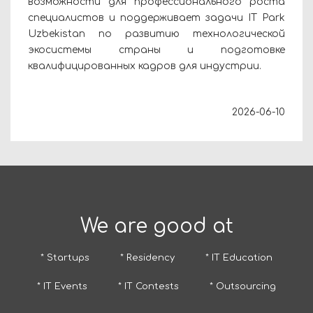
возможности для профессионального роста
специалистов и поддерживает задачи IT Park
Uzbekistan по развитию технологической
экосистемы страны и подготовке
квалифицированных кадров для индустрии.
2026-06-10
We are good at
* Startups
* Residency
* IT Education
* IT Events
* IT Contests
* Outsourcing