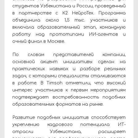
студентов Узбекистана и России, проведенный
в партнерстве с К2 НейроТех. Программа
объединила около 1,5 тыс. участников и
включала образовательный этап, командную
работу над прототипами ИИ-агентов и
очный финал в Москве.
По словам представителей компании,
основной акцент инициативы сделан на
практических навыках и разборе реальных
задач, с которыми специалисты сталкиваются
в работе. В Timsoh отметили, что высокий
интерес участников к первым мероприятиям
подтверждает востребованность подобных
образовательных форматов на рынке.
Развитие подобных инициатив способствует
укреплению кадрового потенциала ИТ-
отрасли Узбекистана, расширяет