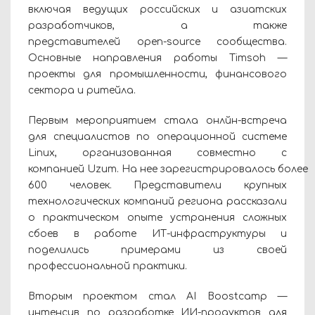
включая ведущих российских и азиатских
разработчиков, а также
представителей open-source сообщества.
Основные направления работы Timsoh —
проекты для промышленности, финансового
сектора и ритейла.
Первым мероприятием стала онлйн-встреча
для специалистов по операционной системе
Linux, организованная совместно с
компанией Uzum. На нее зарегистрировалось более
600 человек. Представители крупных
технологических компаний региона рассказали
о практическом опыте устранения сложных
сбоев в работе ИТ-инфраструктуры и
поделились примерами из своей
профессиональной практики.
Вторым проектом стал AI Boostcamp —
интенсив по разработке ИИ-продуктов для