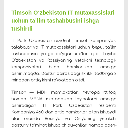
Timsoh O‘zbekiston IT mutaxassislari
uchun ta’lim tashabbusini ishga
tushirdi
IT Park Uzbekistan rezidenti Timsoh kompaniyasi
talabalar va IT mutaxassislari uchun bepul ta’lim
tashabbusini yo‘lga qo‘yganini e’lon qildi. Loyiha
O‘zbekiston va Rossiyaning yetakchi texnologik
kompaniyalari bilan hamkorlikda amalga
oshirilmoqda. Dastur doirasidagi ilk ikki tadbirga 2
mingdan ortiq kishi ro‘yxatdan o‘tdi.
Timsoh — MDH mamlakatlari, Yevropa Ittifoqi
hamda MENA mintaqasida loyihalarni amalga
oshiradigan IT Park Uzbekistan rezidenti.
Kompaniya 460 dan ortiq hamkorlar bilan ishlaydi,
ular orasida Rossiya va Osiyoning yetakchi
dasturiy ta’minot ishlab chiquvchilari hamda open-