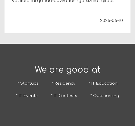
vazifalarini qo‘llab-quvvatlashga xizmat qiladi.
2026-06-10
We are good at
* Startups
* Residency
* IT Education
* IT Events
* IT Contests
* Outsourcing