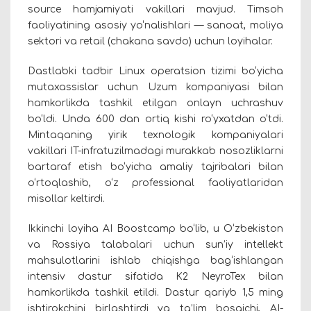
source hamjamiyati vakillari mavjud. Timsoh
faoliyatining asosiy yo‘nalishlari — sanoat, moliya
sektori va retail (chakana savdo) uchun loyihalar.
Dastlabki tadbir Linux operatsion tizimi bo‘yicha
mutaxassislar uchun Uzum kompaniyasi bilan
hamkorlikda tashkil etilgan onlayn uchrashuv
bo‘ldi. Unda 600 dan ortiq kishi ro‘yxatdan o‘tdi.
Mintaqaning yirik texnologik kompaniyalari
vakillari IT-infratuzilmadagi murakkab nosozliklarni
bartaraf etish bo‘yicha amaliy tajribalari bilan
o‘rtoqlashib, o‘z professional faoliyatlaridan
misollar keltirdi.
Ikkinchi loyiha AI Boostcamp bo‘lib, u O‘zbekiston
va Rossiya talabalari uchun sun’iy intellekt
mahsulotlarini ishlab chiqishga bag‘ishlangan
intensiv dastur sifatida K2 NeyroTex bilan
hamkorlikda tashkil etildi. Dastur qariyb 1,5 ming
ishtirokchini birlashtirdi va ta’lim bosqichi, AI-