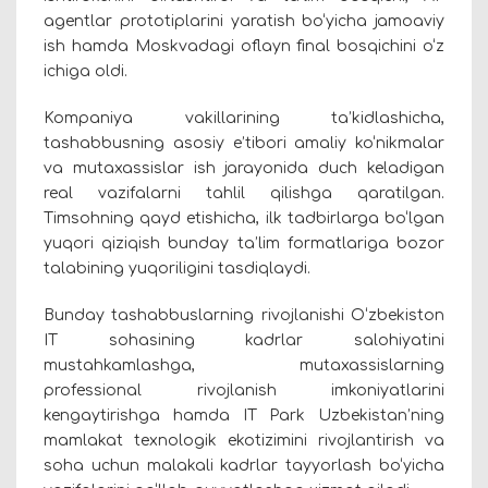
agentlar prototiplarini yaratish bo‘yicha jamoaviy
ish hamda Moskvadagi oflayn final bosqichini o‘z
ichiga oldi.
Kompaniya vakillarining ta’kidlashicha,
tashabbusning asosiy e’tibori amaliy ko‘nikmalar
va mutaxassislar ish jarayonida duch keladigan
real vazifalarni tahlil qilishga qaratilgan.
Timsohning qayd etishicha, ilk tadbirlarga bo‘lgan
yuqori qiziqish bunday ta’lim formatlariga bozor
talabining yuqoriligini tasdiqlaydi.
Bunday tashabbuslarning rivojlanishi O‘zbekiston
IT sohasining kadrlar salohiyatini
mustahkamlashga, mutaxassislarning
professional rivojlanish imkoniyatlarini
kengaytirishga hamda IT Park Uzbekistan’ning
mamlakat texnologik ekotizimini rivojlantirish va
soha uchun malakali kadrlar tayyorlash bo‘yicha