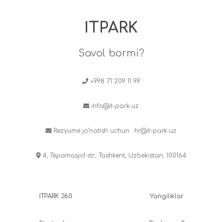
ITPARK
Savol bormi?
+998 71 209 11 99
info@it-park.uz
Rezyume jo‘natish uchun :
hr@it-park.uz
4, Tepamasjid str., Tashkent, Uzbekistan, 100164
ITPARK 360
Yangiliklar