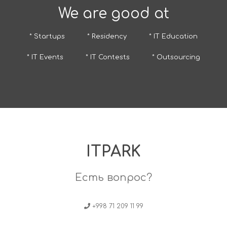
We are good at
* Startups
* Residency
* IT Education
* IT Events
* IT Contests
* Outsourcing
ITPARK
Есть вопрос?
+998 71 209 11 99