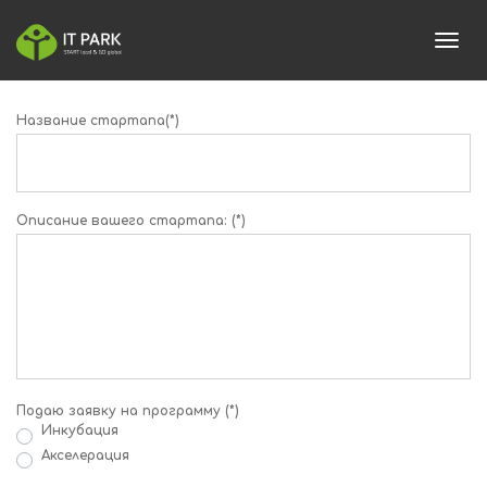
toggl
Название стартапа(*)
Описание вашего стартапа: (*)
Подаю заявку на программу (*)
Инкубация
Акселерация