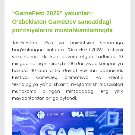
“GameFest-2026” yakunlari:
O‘zbekiston GameDev sanoatidagi
pozitsiyalarini mustahkamlamoqda
Toshkentda o‘yin va animatsiya sanoatiga
bag‘ishlangan xalqaro “GameFest-2026” festivali
yakunlandi. Ikki kun davom etgan tadbirda 10
mingdan ortiq ishtirokchi, 100 dan ziyod kompaniya
hamda 40 dan ortiq davlat vakillari qatnashdi.
Festival GameDev, animatsiya va kreativ
texnologiya yo‘nalishlarini rivojlantirish masalalari
muhokama qilingan mintaqadagi eng yirik
maydonlardan biriga aylandi.