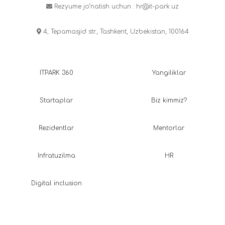
Rezyume jo‘natish uchun :
hr@it-park.uz
4, Tepamasjid str., Tashkent, Uzbekistan, 100164
ITPARK 360
Yangiliklar
Startaplar
Biz kimmiz?
Rezidentlar
Mentorlar
Infratuzilma
HR
Digital inclusion