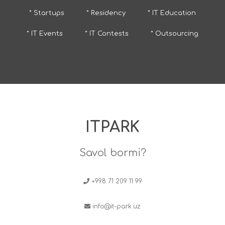
* Startups
* Residency
* IT Education
* IT Events
* IT Contests
* Outsourcing
ITPARK
Savol bormi?
+998 71 209 11 99
info@it-park.uz