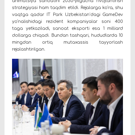
animatsiya sanoatini 2030-yilgacha rivojlantirish
strategiyasi ham taqdim etildi. Rejalarga ko‘ra, shu
vaqtga qadar IT Park Uzbekistan’dagi GameDev
yo‘nalishidagi rezident kompaniyalar soni 400
taga yetkaziladi, sanoat eksporti esa 1 milliard
dollarga chiqadi. Bundan tashqari, hududlarda 10
mingdan ortiq mutaxassis tayyorlash
rejalashtirilgan.