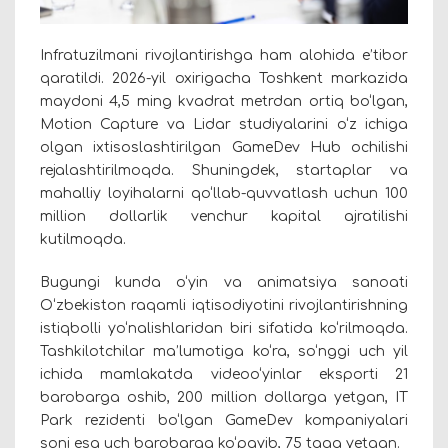
Infratuzilmani rivojlantirishga ham alohida e’tibor
qaratildi. 2026-yil oxirigacha Toshkent markazida
maydoni 4,5 ming kvadrat metrdan ortiq bo‘lgan,
Motion Capture va Lidar studiyalarini o‘z ichiga
olgan ixtisoslashtirilgan GameDev Hub ochilishi
rejalashtirilmoqda. Shuningdek, startaplar va
mahalliy loyihalarni qo‘llab-quvvatlash uchun 100
million dollarlik venchur kapital ajratilishi
kutilmoqda.
Bugungi kunda o‘yin va animatsiya sanoati
O‘zbekiston raqamli iqtisodiyotini rivojlantirishning
istiqbolli yo‘nalishlaridan biri sifatida ko‘rilmoqda.
Tashkilotchilar ma’lumotiga ko‘ra, so‘nggi uch yil
ichida mamlakatda videoo‘yinlar eksporti 21
barobarga oshib, 200 million dollarga yetgan, IT
Park rezidenti bo‘lgan GameDev kompaniyalari
soni esa uch barobarga ko‘payib, 75 taga yetgan.