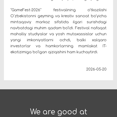
“GameFest-2026” festivalining o‘tkazilishi
O‘zbekistonni geyming va kreativ sanoat bo‘yicha
mintaqaviy markaz sifatida ilgari surishdagi
navbatdagi muhim qadam bo‘ldi. Festival nafaqat
mahalliy studiyalar va yosh mutaxassislar uchun
yangi imkoniyatlarni ochdi, balki xalqaro
investorlar va hamkorlarning mamlakat IT-
ekotizimiga bo‘lgan qiziqishini ham kuchaytirdi.
2026-05-20
We are good at