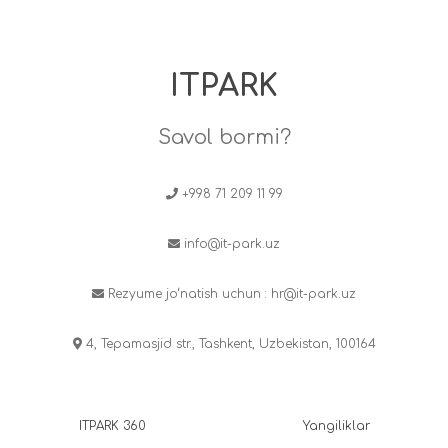
ITPARK
Savol bormi?
+998 71 209 11 99
info@it-park.uz
Rezyume jo‘natish uchun :
hr@it-park.uz
4, Tepamasjid str., Tashkent, Uzbekistan, 100164
ITPARK 360
Yangiliklar