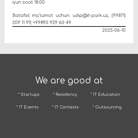
iyun soat 18:00.
Batafsil maʼlumot uchun: udip@it-park.uz, (99871)
209 11 99, +99890 929 60 49
2025-06-10
We are good at
* Startups
* Residency
* IT Education
* IT Events
* IT Contests
* Outsourcing