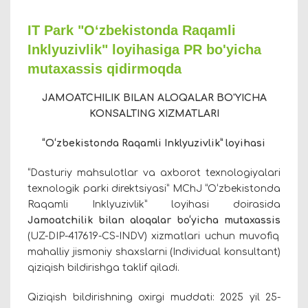
IT Park "O‘zbekistonda Raqamli
Inklyuzivlik" loyihasiga PR bo'yicha
mutaxassis qidirmoqda
JAMOATCHILIK BILAN ALOQALAR
BO'YICHA
KONSALTING XIZMATLARI
“O‘zbekistonda Raqamli Inklyuzivlik” loyihasi
“Dasturiy mahsulotlar va axborot texnologiyalari
texnologik parki direktsiyasi” MChJ
“O‘zbekistonda
Raqamli Inklyuzivlik” loyihasi
doirasida
J
a
moatchilik bilan aloqalar bo‘yicha
mutaxassis
(UZ-DIP-
417619
-CS-INDV)
xizmatlari uchun muvofiq
mahalliy jismoniy shaxslarni (Individual konsultant)
qiziqish bildirishga taklif qiladi
.
Qiziqish bildirishning oxirgi muddati: 2025 yil
25-