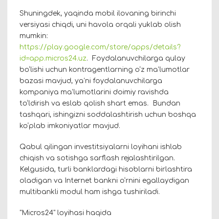
Shuningdek, yaqinda mobil ilovaning birinchi
versiyasi chiqdi, uni havola orqali yuklab olish
mumkin:
https://play.google.com/store/apps/details?
id=app.micros24.uz
. Foydalanuvchilarga qulay
bo‘lishi uchun kontragentlarning o‘z ma’lumotlar
bazasi mavjud, ya’ni foydalanuvchilarga
kompaniya ma’lumotlarini doimiy ravishda
to‘ldirish va eslab qolish shart emas. Bundan
tashqari, ishingizni soddalashtirish uchun boshqa
ko‘plab imkoniyatlar mavjud.
Qabul qilingan investitsiyalarni loyihani ishlab
chiqish va sotishga sarflash rejalashtirilgan.
Kelgusida, turli banklardagi hisoblarni birlashtira
oladigan va Internet bankni o‘rnini egallaydigan
multibankli modul ham ishga tushiriladi.
"Micros24" loyihasi haqida