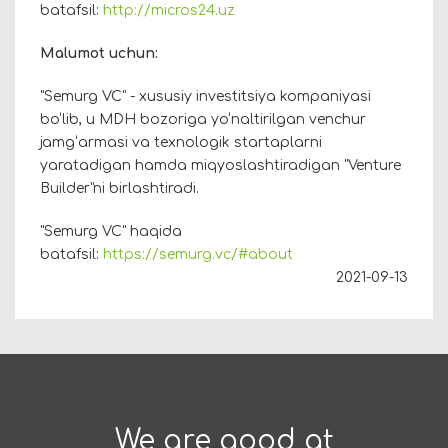
batafsil:
http://micros24.uz
Malumot uchun:
"Semurg VC" - xususiy investitsiya kompaniyasi
bo‘lib, u MDH bozoriga yo‘naltirilgan venchur
jamg‘armasi va texnologik startaplarni
yaratadigan hamda miqyoslashtiradigan "Venture
Builder"ni birlashtiradi.
"Semurg VC" haqida
batafsil:
https://semurg.vc/#about
2021-09-13
We are good at