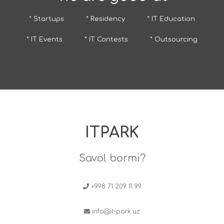
* Startups
* Residency
* IT Education
* IT Events
* IT Contests
* Outsourcing
ITPARK
Savol bormi?
+998 71 209 11 99
info@it-park.uz