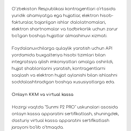
O‘zbekiston Respublikasi kontragentlari o‘rtasida
yuridik ahamiyatga ega hujjatlar, elektron hisob-
fakturalar, bajarilgan ishlar dalolatnomalari,
elektron shartnomalar va tadbirkorlik uchun zarur
bo‘lgan boshqa hujjatlar almashinuvi xizmati.
Foydalanuvchilarga qulaylik yaratish uchun API
yordamida buxgalteriya hisobi tizimlari bilan
integratsiya qilish imkoniyatlari amalga oshirildi,
hujjat shablonlarini yaratish, kontragentlarni
saqlash va elektron hujjat aylanishi bilan ishlashni
soddalashtiradigan boshqa xususiyatlarga eda.
Onlayn KKM va virtual kassa
Hozirgi vaqtda "Sunmi P2 PRO" uskunalari asosida
onlayn kassa apparatini sertifikatlash, shuningdek,
dasturiy virtual kassa apparatini sertifikatlash
jarayoni bo‘lib o‘tmaqda.