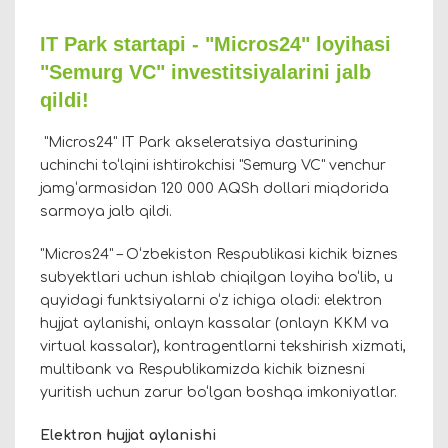
IT Park startapi - "Micros24" loyihasi
"Semurg VC" investitsiyalarini jalb
qildi!
"Micros24" IT Park akseleratsiya dasturining
uchinchi to‘lqini ishtirokchisi "Semurg VC" venchur
jamg‘armasidan 120 000 AQSh dollari miqdorida
sarmoya jalb qildi.
"Micros24" – O‘zbekiston Respublikasi kichik biznes
subyektlari uchun ishlab chiqilgan loyiha bo‘lib, u
quyidagi funktsiyalarni o‘z ichiga oladi: elektron
hujjat aylanishi, onlayn kassalar (onlayn KKM va
virtual kassalar), kontragentlarni tekshirish xizmati,
multibank va Respublikamizda kichik biznesni
yuritish uchun zarur bo‘lgan boshqa imkoniyatlar.
Elektron hujjat aylanishi