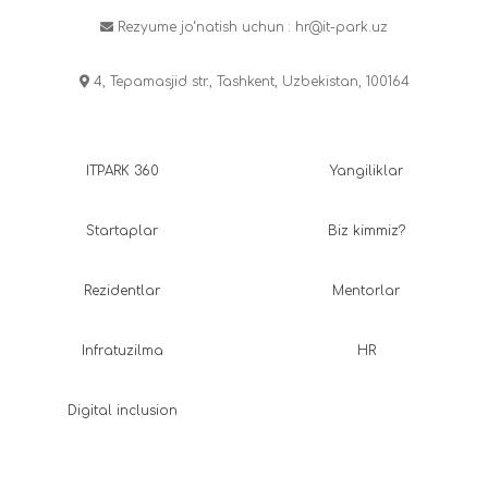
Rezyume jo‘natish uchun :
hr@it-park.uz
4, Tepamasjid str., Tashkent, Uzbekistan, 100164
ITPARK 360
Yangiliklar
Startaplar
Biz kimmiz?
Rezidentlar
Mentorlar
Infratuzilma
HR
Digital inclusion