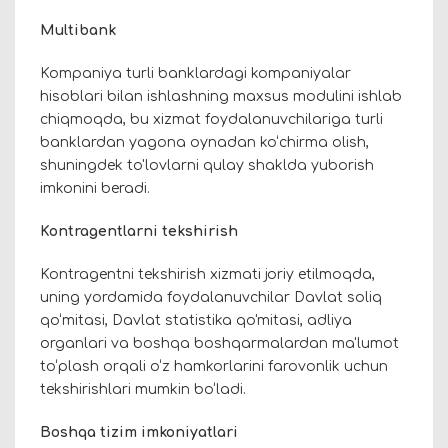
Multibank
Kompaniya turli banklardagi kompaniyalar
hisoblari bilan ishlashning maxsus modulini ishlab
chiqmoqda, bu xizmat foydalanuvchilariga turli
banklardan yagona oynadan ko‘chirma olish,
shuningdek to'lovlarni qulay shaklda yuborish
imkonini beradi.
Kontragentlarni tekshirish
Kontragentni tekshirish xizmati joriy etilmoqda,
uning yordamida foydalanuvchilar Davlat soliq
qo‘mitasi, Davlat statistika qo'mitasi, adliya
organlari va boshqa boshqarmalardan ma'lumot
to‘plash orqali o‘z hamkorlarini farovonlik uchun
tekshirishlari mumkin bo‘ladi.
Boshqa tizim imkoniyatlari