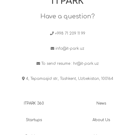
ITPARK
Have a question?
+998 71 209 11 99
info@it-park.uz
To send resume :
hr@it-park.uz
4, Tepamasjid str., Tashkent, Uzbekistan, 100164
ITPARK 360
News
Startups
About Us