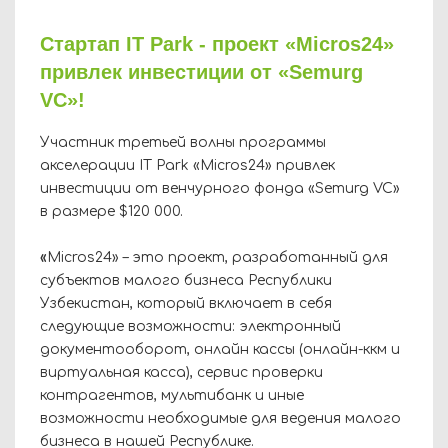
Стартап IT Park - проект «Micros24»
привлек инвестиции от «Semurg
VC»!
Участник третьей волны программы
акселерации IT Park «Micros24» привлек
инвестиции от венчурного фонда «Semurg VC»
в размере $120 000.
«
Micros24» – это проект, разработанный для
субъектов малого бизнеса Республики
Узбекистан, который включает в себя
следующие возможности: электронный
документооборот, онлайн кассы (онлайн-ккм и
виртуальная касса), сервис проверки
контрагентов, мультибанк и иные
возможности необходимые для ведения малого
бизнеса в нашей Республике.