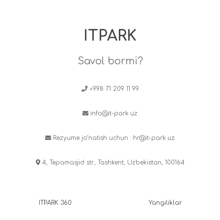
ITPARK
Savol bormi?
+998 71 209 11 99
info@it-park.uz
Rezyume jo‘natish uchun :
hr@it-park.uz
4, Tepamasjid str., Tashkent, Uzbekistan, 100164
ITPARK 360
Yangiliklar