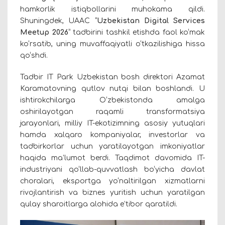
hamkorlik istiqbollarini muhokama qildi.
Shuningdek, UAAC “
Uzbekistan Digital Services
Meetup 2026
” tadbirini tashkil etishda faol ko‘mak
ko‘rsatib, uning muvaffaqiyatli o‘tkazilishiga hissa
qo‘shdi.
Tadbir IT Park Uzbekistan bosh direktori Azamat
Karamatovning qutlov nutqi bilan boshlandi. U
ishtirokchilarga O‘zbekistonda amalga
oshirilayotgan raqamli transformatsiya
jarayonlari, milliy IT-ekotizimning asosiy yutuqlari
hamda xalqaro kompaniyalar, investorlar va
tadbirkorlar uchun yaratilayotgan imkoniyatlar
haqida ma’lumot berdi. Taqdimot davomida IT-
industriyani qo‘llab-quvvatlash bo‘yicha davlat
choralari, eksportga yo‘naltirilgan xizmatlarni
rivojlantirish va biznes yuritish uchun yaratilgan
qulay sharoitlarga alohida e’tibor qaratildi.