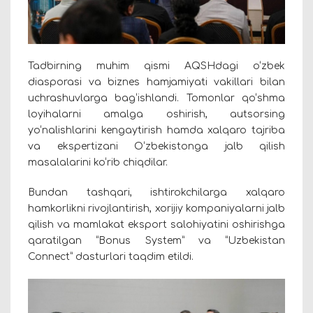
Tadbirning muhim qismi AQSHdagi o‘zbek
diasporasi va biznes hamjamiyati vakillari bilan
uchrashuvlarga bag‘ishlandi. Tomonlar qo‘shma
loyihalarni amalga oshirish, autsorsing
yo‘nalishlarini kengaytirish hamda xalqaro tajriba
va ekspertizani O‘zbekistonga jalb qilish
masalalarini ko‘rib chiqdilar.
Bundan tashqari, ishtirokchilarga xalqaro
hamkorlikni rivojlantirish, xorijiy kompaniyalarni jalb
qilish va mamlakat eksport salohiyatini oshirishga
qaratilgan “Bonus System” va “Uzbekistan
Connect” dasturlari taqdim etildi.