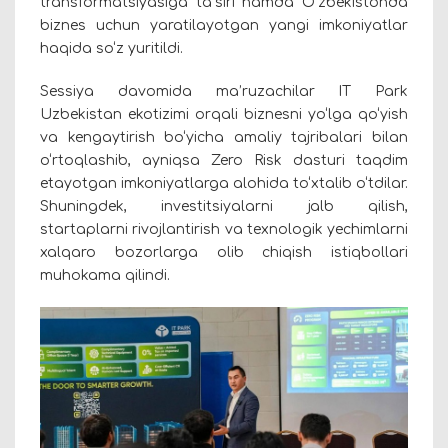
transformatsiyasiga ta’siri hamda O‘zbekistonda
biznes uchun yaratilayotgan yangi imkoniyatlar
haqida so‘z yuritildi.
Sessiya davomida ma’ruzachilar IT Park
Uzbekistan ekotizimi orqali biznesni yo‘lga qo‘yish
va kengaytirish bo‘yicha amaliy tajribalari bilan
o‘rtoqlashib, ayniqsa Zero Risk dasturi taqdim
etayotgan imkoniyatlarga alohida to‘xtalib o‘tdilar.
Shuningdek, investitsiyalarni jalb qilish,
startaplarni rivojlantirish va texnologik yechimlarni
xalqaro bozorlarga olib chiqish istiqbollari
muhokama qilindi.