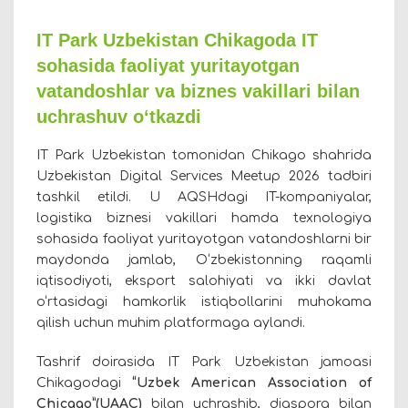
IT Park Uzbekistan Chikagoda IT
sohasida faoliyat yuritayotgan
vatandoshlar va biznes vakillari bilan
uchrashuv o‘tkazdi
IT Park Uzbekistan tomonidan Chikago shahrida
Uzbekistan Digital Services Meetup 2026 tadbiri
tashkil etildi. U AQSHdagi IT-kompaniyalar,
logistika biznesi vakillari hamda texnologiya
sohasida faoliyat yuritayotgan vatandoshlarni bir
maydonda jamlab, O‘zbekistonning raqamli
iqtisodiyoti, eksport salohiyati va ikki davlat
o‘rtasidagi hamkorlik istiqbollarini muhokama
qilish uchun muhim platformaga aylandi.
Tashrif doirasida IT Park Uzbekistan jamoasi
Chikagodagi
“Uzbek American Association of
Chicago”(UAAC)
bilan uchrashib, diaspora bilan