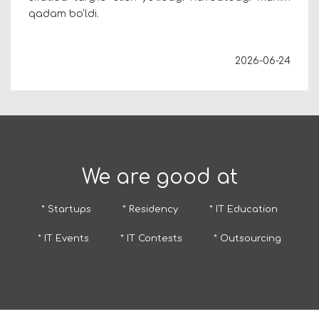
qadam bo‘ldi.
2026-06-24
We are good at
* Startups
* Residency
* IT Education
* IT Events
* IT Contests
* Outsourcing