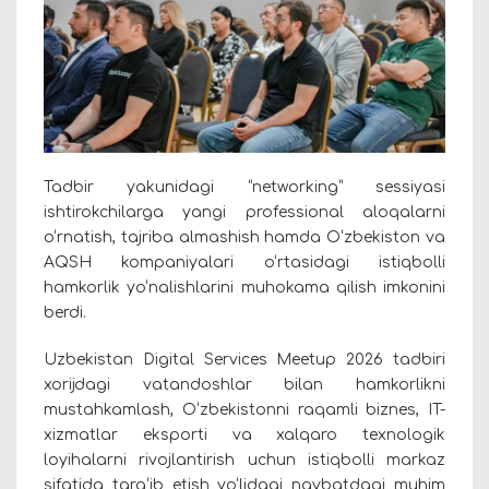
Tadbir yakunidagi “networking” sessiyasi
ishtirokchilarga yangi professional aloqalarni
o‘rnatish, tajriba almashish hamda O‘zbekiston va
AQSH kompaniyalari o‘rtasidagi istiqbolli
hamkorlik yo‘nalishlarini muhokama qilish imkonini
berdi.
Uzbekistan Digital Services Meetup 2026 tadbiri
xorijdagi vatandoshlar bilan hamkorlikni
mustahkamlash, O‘zbekistonni raqamli biznes, IT-
xizmatlar eksporti va xalqaro texnologik
loyihalarni rivojlantirish uchun istiqbolli markaz
sifatida targ‘ib etish yo‘lidagi navbatdagi muhim