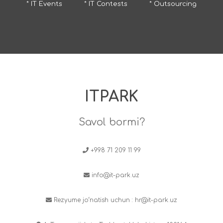
* IT Events
* IT Contests
* Outsourcing
ITPARK
Savol bormi?
+998 71 209 11 99
info@it-park.uz
Rezyume jo‘natish uchun :
hr@it-park.uz