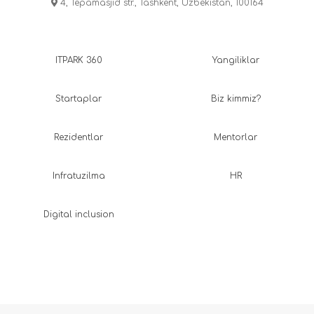
4, Tepamasjid str., Tashkent, Uzbekistan, 100164
ITPARK 360
Yangiliklar
Startaplar
Biz kimmiz?
Rezidentlar
Mentorlar
Infratuzilma
HR
Digital inclusion