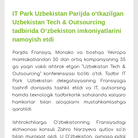
IT Park Uzbekistan Parijda o‘tkazilgan
Uzbekistan Tech & Outsourcing
tadbirida O‘zbekiston imkoniyatlarini
namoyish etdi
Parijda Fransiya, Monako va boshqa Yevropa
mamlakatlaridan 30 dan ortiq kompaniyaning 35
ga yaqin vakili ishtirok etgan “Uzbekistan Tech &
Outsourcing” konferensiyasi bo‘lib o‘tdi. Tadbir IT
Park Uzbekistan delegatsiyasining Fransiyaga
tashrifi doirasida tashkil etildi va IT, autsorsing
hamda texnologik tadbirkorlik sohalarida xalqaro
hamkorlar bilan aloqalarni mustahkamlashga
qaratildi.
Ishtirokchilarga O‘zbekistonning Fransiyadagi
elchixonasi konsuli Zahro Narziyeva qutlov so‘zi
bilan murojaat qildi. U O‘zbekiston, ayniqsa jadal