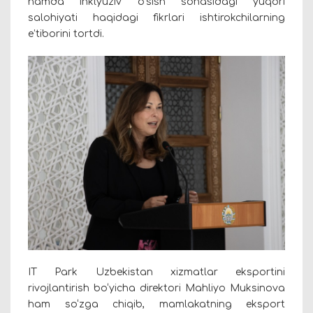
hamda inklyuziv o‘sish sohasidagi yuqori
salohiyati haqidagi fikrlari ishtirokchilarning
e’tiborini tortdi.
IT Park Uzbekistan xizmatlar eksportini
rivojlantirish bo‘yicha direktori Mahliyo Muksinova
ham so‘zga chiqib, mamlakatning eksport