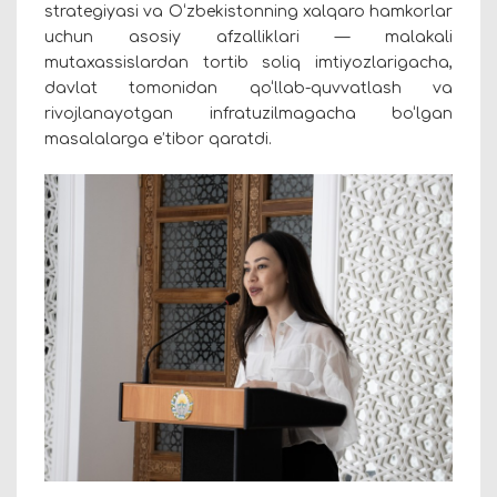
strategiyasi va O‘zbekistonning xalqaro hamkorlar
uchun asosiy afzalliklari — malakali
mutaxassislardan tortib soliq imtiyozlarigacha,
davlat tomonidan qo‘llab-quvvatlash va
rivojlanayotgan infratuzilmagacha bo‘lgan
masalalarga e’tibor qaratdi.