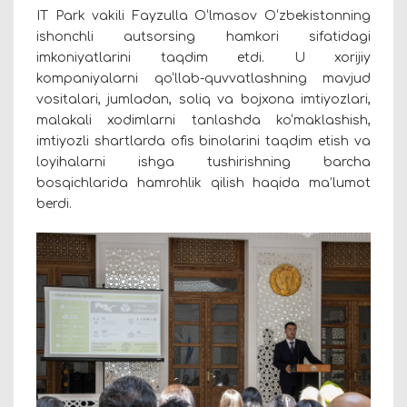
IT Park vakili Fayzulla O‘lmasov O‘zbekistonning
ishonchli autsorsing hamkori sifatidagi
imkoniyatlarini taqdim etdi. U xorijiy
kompaniyalarni qo‘llab-quvvatlashning mavjud
vositalari, jumladan, soliq va bojxona imtiyozlari,
malakali xodimlarni tanlashda ko‘maklashish,
imtiyozli shartlarda ofis binolarini taqdim etish va
loyihalarni ishga tushirishning barcha
bosqichlarida hamrohlik qilish haqida ma’lumot
berdi.