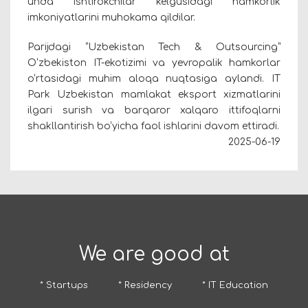
unda ishtirokchilar kelgusidagi hamkorlik
imkoniyatlarini muhokama qildilar.
Parijdagi “Uzbekistan Tech & Outsourcing”
O‘zbekiston IT-ekotizimi va yevropalik hamkorlar
o‘rtasidagi muhim aloqa nuqtasiga aylandi. IT
Park Uzbekistan mamlakat eksport xizmatlarini
ilgari surish va barqaror xalqaro ittifoqlarni
shakllantirish bo‘yicha faol ishlarini davom ettiradi.
2025-06-19
We are good at
* Startups
* Residency
* IT Education