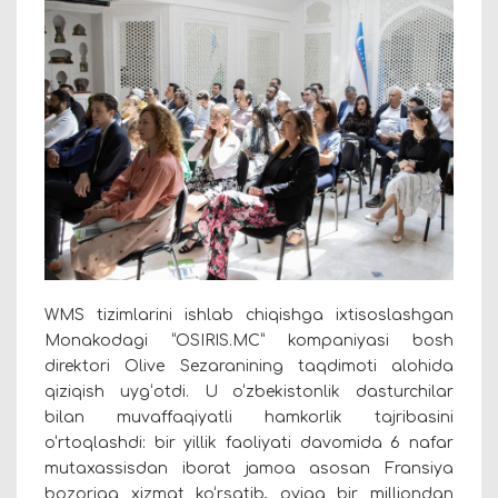
WMS tizimlarini ishlab chiqishga ixtisoslashgan
Monakodagi “OSIRIS.MC” kompaniyasi bosh
direktori Olive Sezaranining taqdimoti alohida
qiziqish uyg‘otdi. U o‘zbekistonlik dasturchilar
bilan muvaffaqiyatli hamkorlik tajribasini
o‘rtoqlashdi: bir yillik faoliyati davomida 6 nafar
mutaxassisdan iborat jamoa asosan Fransiya
bozoriga xizmat ko‘rsatib, oyiga bir milliondan