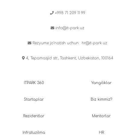
+998 71 209 11 99
info@it-park.uz
Rezyume jo‘natish uchun :
hr@it-park.uz
4, Tepamasjid str., Tashkent, Uzbekistan, 100164
ITPARK 360
Yangiliklar
Startaplar
Biz kimmiz?
Rezidentlar
Mentorlar
Infratuzilma
HR