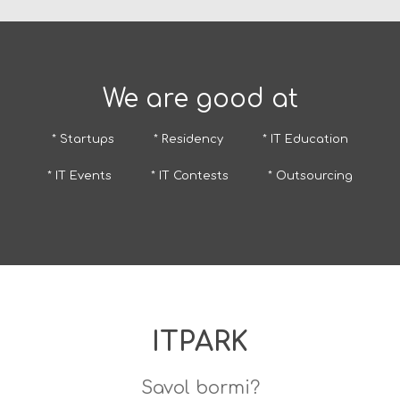
We are good at
* Startups
* Residency
* IT Education
* IT Events
* IT Contests
* Outsourcing
ITPARK
Savol bormi?