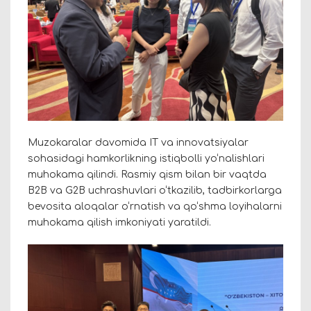
Muzokaralar davomida IT va innovatsiyalar
sohasidagi hamkorlikning istiqbolli yo‘nalishlari
muhokama qilindi. Rasmiy qism bilan bir vaqtda
B2B va G2B uchrashuvlari o‘tkazilib, tadbirkorlarga
bevosita aloqalar o‘rnatish va qo‘shma loyihalarni
muhokama qilish imkoniyati yaratildi.