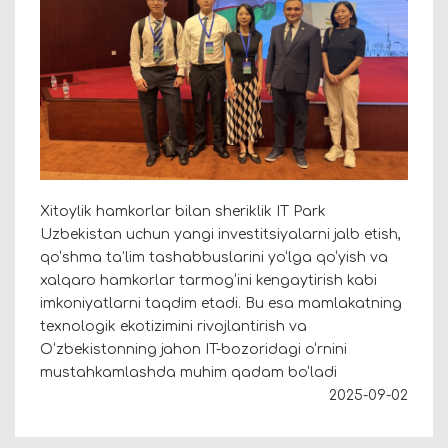
Xitoylik hamkorlar bilan sheriklik IT Park
Uzbekistan uchun yangi investitsiyalarni jalb etish,
qo‘shma ta’lim tashabbuslarini yo‘lga qo‘yish va
xalqaro hamkorlar tarmog‘ini kengaytirish kabi
imkoniyatlarni taqdim etadi. Bu esa mamlakatning
texnologik ekotizimini rivojlantirish va
O‘zbekistonning jahon IT-bozoridagi o‘rnini
mustahkamlashda muhim qadam bo‘ladi
2025-09-02