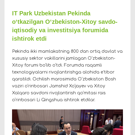
IT Park Uzbekistan Pekinda
o‘tkazilgan O‘zbekiston-Xitoy savdo-
iqtisodiy va investitsiya forumida
ishtirok etdi
Pekinda ikki mamlakatning 800 dan ortiq davlat va
xususiy sektor vakillarini jamlagan O‘zbekiston-
Xitoy forumi bo‘lib o‘tdi. Forumda raqamli
texnologiyalarni rivojlantirishga alohida e’tibor
qaratildi. Ochilish marosimida O‘zbekiston Bosh
vaziri o‘rinbosari Jamshid Xo‘jayev va Xitoy
Xalqaro savdoni rivojlantirish qo‘mitasi rais
o‘rinbosari Li Qingshua ishtirok etdilar.