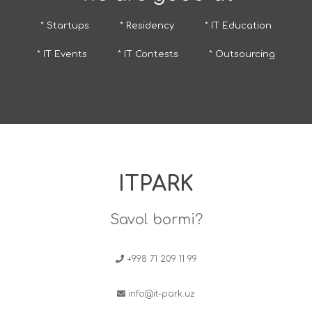
* Startups
* Residency
* IT Education
* IT Events
* IT Contests
* Outsourcing
ITPARK
Savol bormi?
+998 71 209 11 99
info@it-park.uz