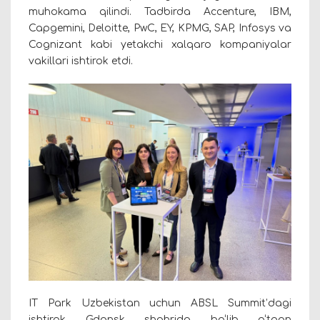
muhokama qilindi. Tadbirda Accenture, IBM,
Capgemini, Deloitte, PwC, EY, KPMG, SAP, Infosys va
Cognizant kabi yetakchi xalqaro kompaniyalar
vakillari ishtirok etdi.
IT Park Uzbekistan uchun ABSL Summit’dagi
ishtirok Gdansk shahrida bo‘lib o‘tgan