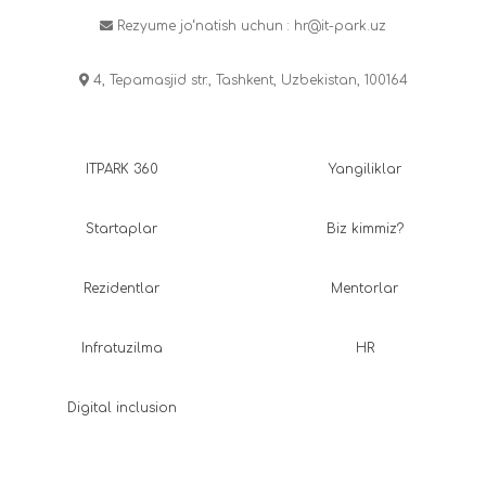
Rezyume jo‘natish uchun :
hr@it-park.uz
4, Tepamasjid str., Tashkent, Uzbekistan, 100164
ITPARK 360
Yangiliklar
Startaplar
Biz kimmiz?
Rezidentlar
Mentorlar
Infratuzilma
HR
Digital inclusion