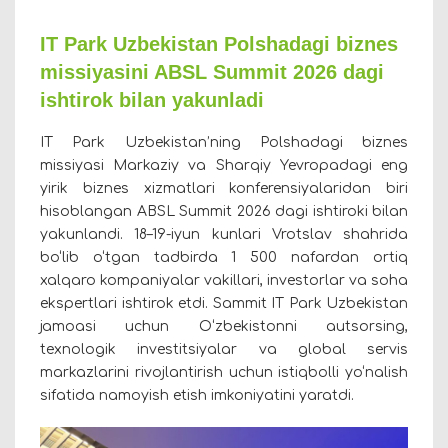
IT Park Uzbekistan Polshadagi biznes
missiyasini ABSL Summit 2026 dagi
ishtirok bilan yakunladi
IT Park Uzbekistan’ning Polshadagi biznes
missiyasi Markaziy va Sharqiy Yevropadagi eng
yirik biznes xizmatlari konferensiyalaridan biri
hisoblangan ABSL Summit 2026 dagi ishtiroki bilan
yakunlandi. 18–19-iyun kunlari Vrotslav shahrida
bo‘lib o‘tgan tadbirda 1 500 nafardan ortiq
xalqaro kompaniyalar vakillari, investorlar va soha
ekspertlari ishtirok etdi. Sammit IT Park Uzbekistan
jamoasi uchun O‘zbekistonni autsorsing,
texnologik investitsiyalar va global servis
markazlarini rivojlantirish uchun istiqbolli yo‘nalish
sifatida namoyish etish imkoniyatini yaratdi.