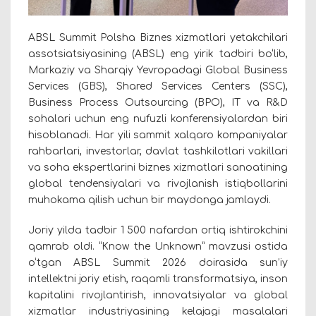
ABSL Summit Polsha Biznes xizmatlari yetakchilari
assotsiatsiyasining (ABSL) eng yirik tadbiri bo‘lib,
Markaziy va Sharqiy Yevropadagi Global Business
Services (GBS), Shared Services Centers (SSC),
Business Process Outsourcing (BPO), IT va R&D
sohalari uchun eng nufuzli konferensiyalardan biri
hisoblanadi. Har yili sammit xalqaro kompaniyalar
rahbarlari, investorlar, davlat tashkilotlari vakillari
va soha ekspertlarini biznes xizmatlari sanoatining
global tendensiyalari va rivojlanish istiqbollarini
muhokama qilish uchun bir maydonga jamlaydi.
Joriy yilda tadbir 1 500 nafardan ortiq ishtirokchini
qamrab oldi. “Know the Unknown” mavzusi ostida
o‘tgan ABSL Summit 2026 doirasida sun’iy
intellektni joriy etish, raqamli transformatsiya, inson
kapitalini rivojlantirish, innovatsiyalar va global
xizmatlar industriyasining kelajagi masalalari