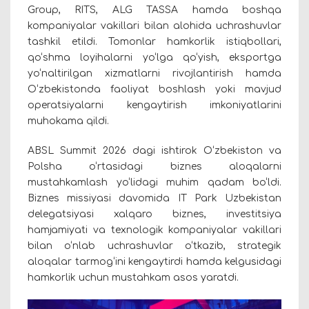
Group, RITS, ALG TASSA hamda boshqa
kompaniyalar vakillari bilan alohida uchrashuvlar
tashkil etildi. Tomonlar hamkorlik istiqbollari,
qo‘shma loyihalarni yo‘lga qo‘yish, eksportga
yo‘naltirilgan xizmatlarni rivojlantirish hamda
O‘zbekistonda faoliyat boshlash yoki mavjud
operatsiyalarni kengaytirish imkoniyatlarini
muhokama qildi.
ABSL Summit 2026 dagi ishtirok O‘zbekiston va
Polsha o‘rtasidagi biznes aloqalarni
mustahkamlash yo‘lidagi muhim qadam bo‘ldi.
Biznes missiyasi davomida IT Park Uzbekistan
delegatsiyasi xalqaro biznes, investitsiya
hamjamiyati va texnologik kompaniyalar vakillari
bilan o‘nlab uchrashuvlar o‘tkazib, strategik
aloqalar tarmog‘ini kengaytirdi hamda kelgusidagi
hamkorlik uchun mustahkam asos yaratdi.