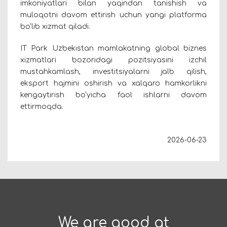
imkoniyatlari bilan yaqindan tanishish va
muloqotni davom ettirish uchun yangi platforma
bo‘lib xizmat qiladi.
IT Park Uzbekistan mamlakatning global biznes
xizmatlari bozoridagi pozitsiyasini izchil
mustahkamlash, investitsiyalarni jalb qilish,
eksport hajmini oshirish va xalqaro hamkorlikni
kengaytirish bo‘yicha faol ishlarni davom
ettirmoqda.
2026-06-23
We are good at