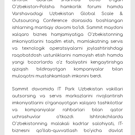
O‘zbekiston–Polsha hamkorlik forumi hamda
Varshavadagi Uzbekistan Global Scale &
Outsourcing Conference doirasida boshlangan
ishlarning mantiqiy davomi bo‘ldi. Sammit maydoni
xalqaro biznes hamjamiyatiga O‘zbekistonning
imkoniyatlarini taqdim etish, mamlakatning servis
va texnologik operatsiyalarni joylashtirishdagi
raqobatdosh ustunliklarini namoyish etish hamda
yangi bozorlarda o‘z faoliyatini kengaytirishga
qiziqish bildirayotgan kompaniyalar bilan
muloqotni mustahkamlash imkonini berdi.
Sammit davomida IT Park Uzbekistan vakillari
autsorsing va servis markazlarini rivojlantirish
imkoniyatlarini o‘rganayotgan xalqaro tashkilotlar
va kompaniyalar rahbarlari bilan qator
uchrashuvlar o‘tkazdi. Ishtirokchilarda
O‘zbekistonning malakali kadrlar salohiyati, IT-
biznesni qo‘llab-quvvatlash bo‘yicha davlat