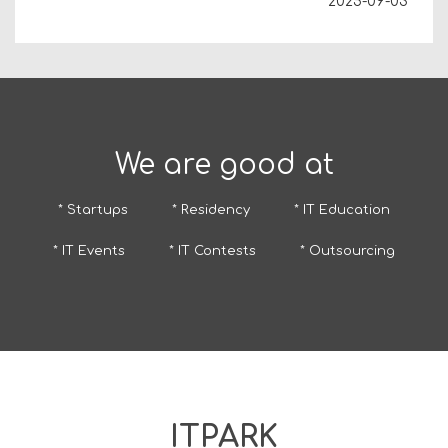
2025-09-03
We are good at
* Startups
* Residency
* IT Education
* IT Events
* IT Contests
* Outsourcing
ITPARK