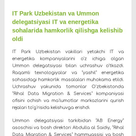
IT Park Uzbekistan va Ummon
delegatsiyasi IT va energetika
sohalarida hamkorlik qilishga kelishib
oldi
IT Park Uzbekistan vakillari yetakchi IT va
energetika kompaniyalarini o‘z ichiga olgan
Ummon delegatsiyasi bilan uchrashuv o‘tkazdi.
Raqamli texnologiyalar va “yashil” energetika
sohasidagi hamkorlik masalalari muhokama etildi.
Uchrashuv yakunida tomonlar O‘zbekistonda
“Rihal Data Migration & Services” kompaniyasi
ofisini ochish va ma’lumotlar markazlarini qurish
rejalari to‘g‘risida kelishuvga erishdi.
Ummon delegatsiyasi tarkibidan “AB Energy”
asoschisi va bosh direktori Abdulla al Saidiy, “Rihal
Data Migration & Services” hammuassisi va bosh