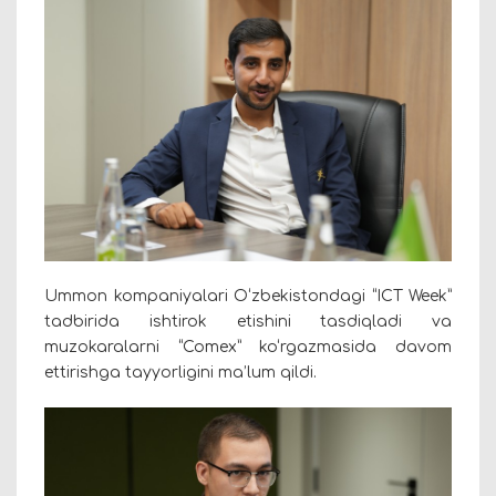
Ummon kompaniyalari O‘zbekistondagi “ICT Week”
tadbirida ishtirok etishini tasdiqladi va
muzokaralarni “Comex” ko‘rgazmasida davom
ettirishga tayyorligini ma’lum qildi.