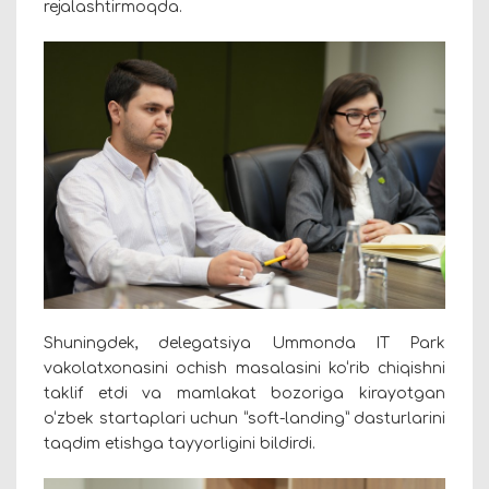
rejalashtirmoqda.
Shuningdek, delegatsiya Ummonda IT Park
vakolatxonasini ochish masalasini ko‘rib chiqishni
taklif etdi va mamlakat bozoriga kirayotgan
o‘zbek startaplari uchun “soft-landing” dasturlarini
taqdim etishga tayyorligini bildirdi.