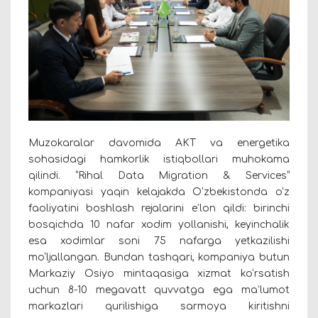
Muzokaralar davomida AKT va energetika
sohasidagi hamkorlik istiqbollari muhokama
qilindi. “Rihal Data Migration & Services”
kompaniyasi yaqin kelajakda O‘zbekistonda o‘z
faoliyatini boshlash rejalarini e’lon qildi: birinchi
bosqichda 10 nafar xodim yollanishi, keyinchalik
esa xodimlar soni 75 nafarga yetkazilishi
mo‘ljallangan. Bundan tashqari, kompaniya butun
Markaziy Osiyo mintaqasiga xizmat ko‘rsatish
uchun 8-10 megavatt quvvatga ega ma’lumot
markazlari qurilishiga sarmoya kiritishni