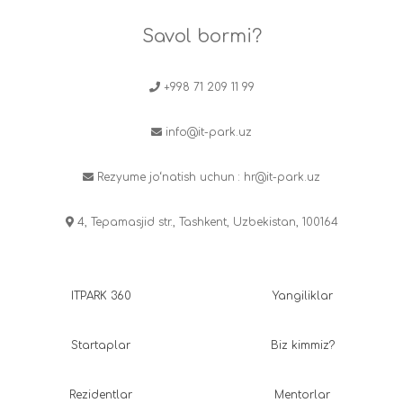
Savol bormi?
+998 71 209 11 99
info@it-park.uz
Rezyume jo‘natish uchun :
hr@it-park.uz
4, Tepamasjid str., Tashkent, Uzbekistan, 100164
ITPARK 360
Yangiliklar
Startaplar
Biz kimmiz?
Rezidentlar
Mentorlar