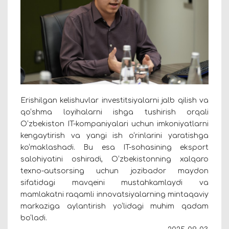
Erishilgan kelishuvlar investitsiyalarni jalb qilish va
qo‘shma loyihalarni ishga tushirish orqali
O‘zbekiston IT-kompaniyalari uchun imkoniyatlarni
kengaytirish va yangi ish o‘rinlarini yaratishga
ko‘maklashadi. Bu esa IT-sohasining eksport
salohiyatini oshiradi, O‘zbekistonning xalqaro
texno-autsorsing uchun jozibador maydon
sifatidagi mavqeini mustahkamlaydi va
mamlakatni raqamli innovatsiyalarning mintaqaviy
markaziga aylantirish yo‘lidagi muhim qadam
bo‘ladi.