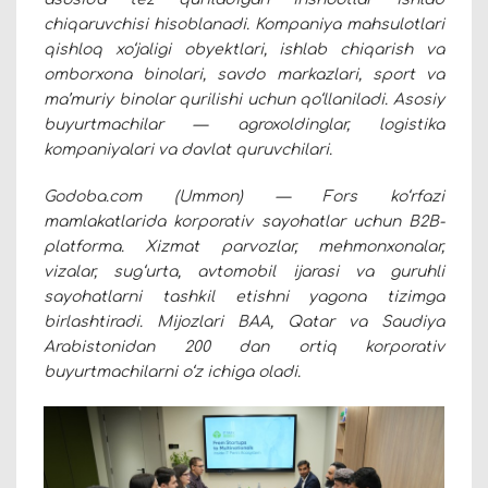
chiqaruvchisi hisoblanadi. Kompaniya mahsulotlari
qishloq xo‘jaligi obyektlari, ishlab chiqarish va
omborxona binolari, savdo markazlari, sport va
ma’muriy binolar qurilishi uchun qo‘llaniladi. Asosiy
buyurtmachilar — agroxoldinglar, logistika
kompaniyalari va davlat quruvchilari.
Godoba.com (Ummon) — Fors ko‘rfazi
mamlakatlarida korporativ sayohatlar uchun B2B-
platforma. Xizmat parvozlar, mehmonxonalar,
vizalar, sug‘urta, avtomobil ijarasi va guruhli
sayohatlarni tashkil etishni yagona tizimga
birlashtiradi. Mijozlari BAA, Qatar va Saudiya
Arabistonidan 200 dan ortiq korporativ
buyurtmachilarni o‘z ichiga oladi.