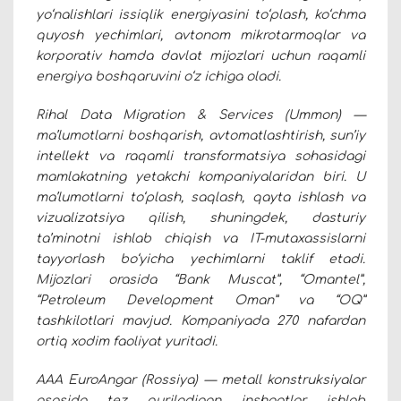
yo‘nalishlari issiqlik energiyasini to‘plash, ko‘chma
quyosh yechimlari, avtonom mikrotarmoqlar va
korporativ hamda davlat mijozlari uchun raqamli
energiya boshqaruvini o‘z ichiga oladi.
Rihal Data Migration & Services (Ummon) —
ma’lumotlarni boshqarish, avtomatlashtirish, sun’iy
intellekt va raqamli transformatsiya sohasidagi
mamlakatning yetakchi kompaniyalaridan biri. U
ma’lumotlarni to‘plash, saqlash, qayta ishlash va
vizualizatsiya qilish, shuningdek, dasturiy
ta’minotni ishlab chiqish va IT-mutaxassislarni
tayyorlash bo‘yicha yechimlarni taklif etadi.
Mijozlari orasida “Bank Muscat”, “Omantel”,
“Petroleum Development Oman” va “OQ”
tashkilotlari mavjud. Kompaniyada 270 nafardan
ortiq xodim faoliyat yuritadi.
AAA EuroAngar (Rossiya) — metall konstruksiyalar
asosida tez quriladigan inshootlar ishlab