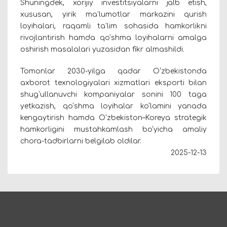
Shuningdek, xorijiy investitsiyalarni jalb etish,
xususan, yirik ma’lumotlar markazini qurish
loyihalari, raqamli ta’lim sohasida hamkorlikni
rivojlantirish hamda qo‘shma loyihalarni amalga
oshirish masalalari yuzasidan fikr almashildi.
Tomonlar 2030-yilga qadar O‘zbekistonda
axborot texnologiyalari xizmatlari eksporti bilan
shug‘ullanuvchi kompaniyalar sonini 100 taga
yetkazish, qo‘shma loyihalar ko‘lamini yanada
kengaytirish hamda O‘zbekiston–Koreya strategik
hamkorligini mustahkamlash bo‘yicha amaliy
chora-tadbirlarni belgilab oldilar.
2025-12-13