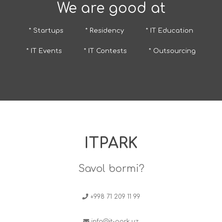
We are good at
* Startups
* Residency
* IT Education
* IT Events
* IT Contests
* Outsourcing
ITPARK
Savol bormi?
+998 71 209 11 99
info@it-park.uz