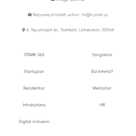
Rezyume jo‘natish uchun :
hr@it-park.uz
4, Tepamasjid str., Tashkent, Uzbekistan, 100164
ITPARK 360
Yangiliklar
Startaplar
Biz kimmiz?
Rezidentlar
Mentorlar
Infratuzilma
HR
Digital inclusion