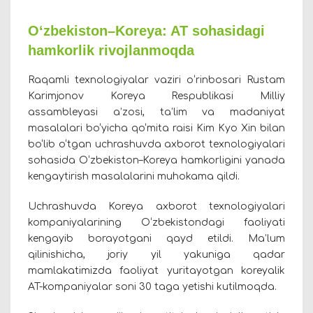
O‘zbekiston–Koreya: AT sohasidagi
hamkorlik rivojlanmoqda
Raqamli texnologiyalar vaziri oʻrinbosari Rustam
Karimjonov Koreya Respublikasi Milliy
assambleyasi a’zosi, ta’lim va madaniyat
masalalari bo‘yicha qo‘mita raisi Kim Kyo Xin bilan
bo‘lib o‘tgan uchrashuvda axborot texnologiyalari
sohasida O‘zbekiston–Koreya hamkorligini yanada
kengaytirish masalalarini muhokama qildi.
Uchrashuvda Koreya axborot texnologiyalari
kompaniyalarining O‘zbekistondagi faoliyati
kengayib borayotgani qayd etildi. Ma’lum
qilinishicha, joriy yil yakuniga qadar
mamlakatimizda faoliyat yuritayotgan koreyalik
AT-kompaniyalar soni 30 taga yetishi kutilmoqda.