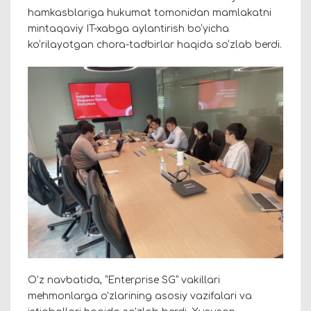
hamkasblariga hukumat tomonidan mamlakatni
mintaqaviy IT-xabga aylantirish bo‘yicha
ko‘rilayotgan chora-tadbirlar haqida so‘zlab berdi.
O'z navbatida, “Enterprise SG” vakillari
mehmonlarga o'zlarining asosiy vazifalari va