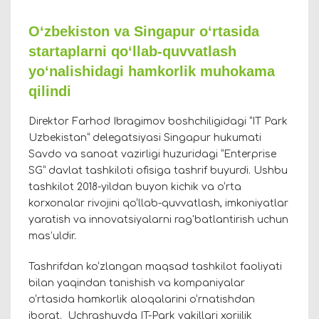
O‘zbekiston va Singapur oʻrtasida
startaplarni qo‘llab-quvvatlash
yoʻnalishidagi hamkorlik muhokama
qilindi
Direktor Farhod Ibragimov boshchiligidagi “IT Park
Uzbekistan” delegatsiyasi Singapur hukumati
Savdo va sanoat vazirligi huzuridagi “Enterprise
SG” davlat tashkiloti ofisiga tashrif buyurdi. Ushbu
tashkilot 2018-yildan buyon kichik va o‘rta
korxonalar rivojini qo‘llab-quvvatlash, imkoniyatlar
yaratish va innovatsiyalarni rag'batlantirish uchun
mas’uldir.
Tashrifdan ko‘zlangan maqsad tashkilot faoliyati
bilan yaqindan tanishish va kompaniyalar
o‘rtasida hamkorlik aloqalarini o‘rnatishdan
iborat. Uchrashuvda IT-Park vakillari xorijlik