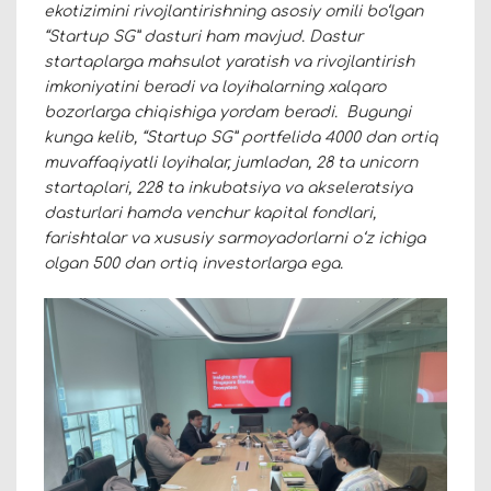
ekotizimini rivojlantirishning asosiy omili bo‘lgan
“Startup SG” dasturi ham mavjud. Dastur
startaplarga mahsulot yaratish va rivojlantirish
imkoniyatini beradi va loyihalarning xalqaro
bozorlarga chiqishiga yordam beradi. Bugungi
kunga kelib, “Startup SG” portfelida 4000 dan ortiq
muvaffaqiyatli loyihalar, jumladan, 28 ta unicorn
startaplari, 228 ta inkubatsiya va akseleratsiya
dasturlari hamda venchur kapital fondlari,
farishtalar va xususiy sarmoyadorlarni oʻz ichiga
olgan 500 dan ortiq investorlarga ega.