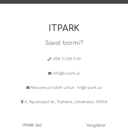
ITPARK
Savol bormi?
+998 71 209 11 99
info@it-park.uz
Rezyume jo‘natish uchun :
hr@it-park.uz
4, Tepamasjid str., Tashkent, Uzbekistan, 100164
ITPARK 360
Yangiliklar