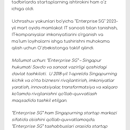
tadbirlarda startaplarning ishtirokini ham oʻz
ichiga oldi.
Uchrashuv yakunlari bo‘yicha “Enterprise SG” 2023-
yil mart oyida mamlakat IT sanoati bilan tanishish,
IT-kompaniyalar imkoniyatlarini o‘rganish va
ma’lum loyihalarni ishga tushirishni muhokama
qilish uchun O‘zbekistonga taklif qilindi.
Ma’lumot uchun: “Enterprise SG” – Singapur
hukumati Savdo va sanoat vazirligi qoshidagi
davlat tashkiloti. U 2018-yil 1-aprelda Singapurning
kichik va oʻrta biznesni rivojlantirish, imkoniyatlar
yaratish, innovatsiyalar, transformatsiya va xalqaro
koʻlamda rivojlanishni qoʻllab-quvvatlash
maqsadida tashkil etilgan.
“Enterprise SG” ham Singapurning startap markazi
sifatida o'sishini qo'llab-quvvatlamoqda.
“Enterprise SG” tashabbuslari orasida startap