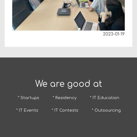
2023-01-19
We are good at
* Startups
* Residency
* IT Education
* IT Events
* IT Contests
* Outsourcing