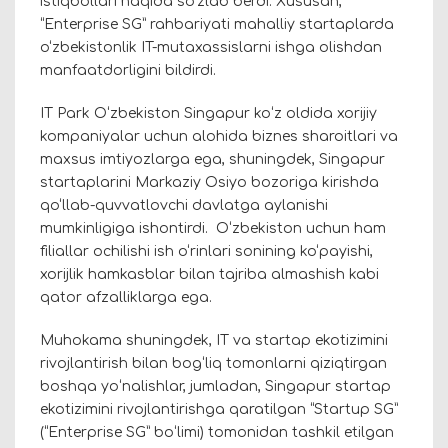
istiqbollari haqida so'zlab berdi. Xususan,
“Enterprise SG” rahbariyati mahalliy startaplarda
o‘zbekistonlik IT-mutaxassislarni ishga olishdan
manfaatdorligini bildirdi.
IT Park Oʻzbekiston Singapur koʻz oldida xorijiy
kompaniyalar uchun alohida biznes sharoitlari va
maxsus imtiyozlarga ega, shuningdek, Singapur
startaplarini Markaziy Osiyo bozoriga kirishda
qo‘llab-quvvatlovchi davlatga aylanishi
mumkinligiga ishontirdi. O‘zbekiston uchun ham
filiallar ochilishi ish o‘rinlari sonining ko‘payishi,
xorijlik hamkasblar bilan tajriba almashish kabi
qator afzalliklarga ega.
Muhokama shuningdek, IT va startap ekotizimini
rivojlantirish bilan bogʻliq tomonlarni qiziqtirgan
boshqa yoʻnalishlar, jumladan, Singapur startap
ekotizimini rivojlantirishga qaratilgan “Startup SG”
(“Enterprise SG” boʻlimi) tomonidan tashkil etilgan