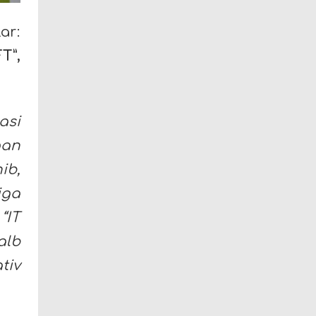
ar:
T”,
asi
gan
ib,
iga
“IT
alb
tiv