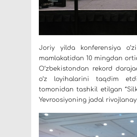
Joriy yilda konferensiya o‘z
mamlakatidan 10 mingdan ortiq 
O‘zbekistondan rekord daraja
o‘z loyihalarini taqdim et
tomonidan tashkil etilgan “Sil
Yevroosiyoning jadal rivojlanay