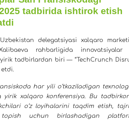
025 tadbirida ishtirok etish
atdi
Uzbekistan delegatsiyasi xalqaro market
alibaeva rahbarligida innovatsiyalar
yirik tadbirlardan biri — “TechCrunch Disr
etdi.
nsiskoda har yili o‘tkaziladigan texnolog
yirik xalqaro konferensiya. Bu tadbirkorl
chilari o‘z loyihalarini taqdim etish, tajr
topish uchun birlashadigan platfo