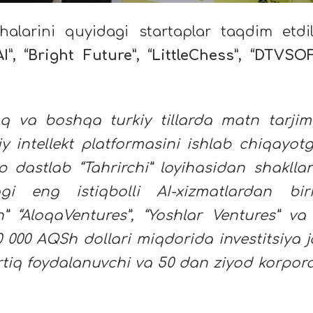
halarini quyidagi startaplar taqdim etdil
”, “Bright Future”, “LittleChess”, “DTVSOF
 va boshqa turkiy tillarda matn tarjim
y intellekt platformasini ishlab chiqayot
 dastlab “Tahrirchi” loyihasidan shakllan
 eng istiqbolli AI-xizmatlardan bir
” “AloqaVentures”, “Yoshlar Ventures” va 
 000 AQSh dollari miqdorida investitsiya j
rtiq foydalanuvchi va 50 dan ziyod korpora