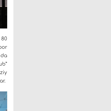
 80
bor
ida
ub”
ziy
ar.