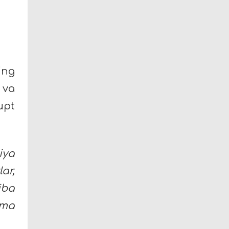
ing
 va
upt
iya
ar,
iba
rma