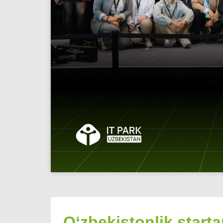
O‘zbekistonlik start