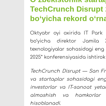
TechCrunch Disrupt 2
bo‘yicha rekord o‘rn
Oktyabr oyi oxirida IT Park 
bo‘yicha direktor Jamila X
texnologiyalar sohasidagi eng 
2025” konferensiyasida ishtirok 
TechCrunch Disrupt — San Fra
va startaplar sohasidagi eng 
investorlar va IT-sanoat yetak
almashish va hamkorlar 
hisoblanadi.