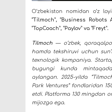
O‘zbekiston nomidan o‘z loyi
“Tilmoch”, “Business Robots AI
“TopCoach”, “Paylov” va “Freyt”.
Tilmoch
— o‘zbek, qoraqalpoq
hamda tekshiruvi uchun sun’i
texnologik kompaniya. Startap
bugungi kunda mintaqadagi
aylangan. 2025-yilda “Tilmoch
Park Ventures” fondlaridan 150
etdi. Platforma 130 mingdan o
mijozga ega.