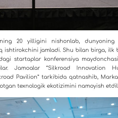
ining 20 yilligini nishonlab, dunyoning
ishtirokchini jamladi. Shu bilan birga, ilk 
dagi startaplar konferensiya maydonchas
dilar. Jamoalar “Silkroad Innovation H
kroad Pavilion” tarkibida qatnashib, Marka
otgan texnologik ekotizimini namoyish etdil