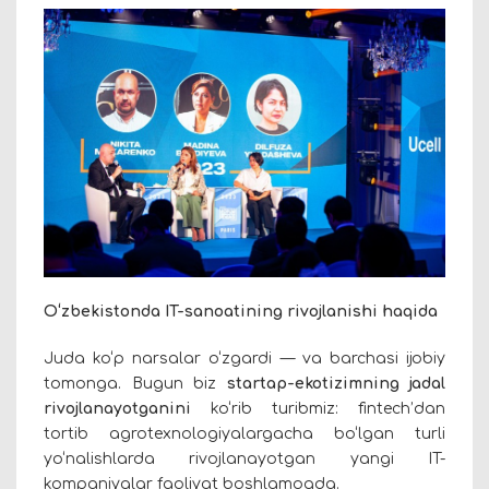
O‘zbekistonda IT-sanoatini
ng
rivojlanishi haqida
Juda ko‘p narsalar o‘zgardi — va barchasi ijobiy
tomonga. Bugun biz
startap-ekotizimning jadal
rivojlanayotganini
ko‘rib turibmiz: finte
ch’
dan
tortib agrotexnologiyalargacha bo‘lgan turli
yo‘nalishlarda rivojlanayotgan yangi IT-
kompaniyalar faoliyat boshlamoqda.