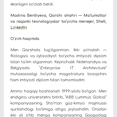
ekanligini so‘zlab berdi.
Madina Berdiyeva, Qarshi shahri — Ma’lumotlar
va raqamli texnologiyalar bo‘yicha menejer, Shell,
LinkedIn
O‘zim haqimda
Men Qarshida tug‘ilganman. Ikki yo‘nalish —
filologiya va iqtisodiyot bo‘yicha imtiyozli diplom
bilan ta’lim olganman. Keyinchalik Niderlandiya va
Belgiyada “
Enterprise IT Architecture
”
mutaxassisligi bo‘yicha magistratura bosqichini
ham imtiyozli diplom bilan tamomladim.
Ammo haqiqiy boshlanish 1999-yilda bo‘lgan. Men
endigina universitetni bitirib, “ABB Lummus Global”
kompaniyasining Sho‘rtan gaz-kimyo majmuasi
qurilishidagi bo‘limiga ishga joylashdim. Oradan
ikki yil o‘tib menga kompaniyaning Gaagadagi