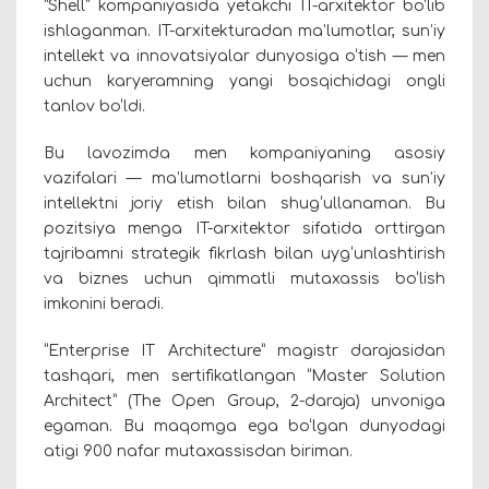
“Shell” kompaniyasida yetakchi IT-arxitektor bo‘lib
ishlaganman. IT-arxitekturadan ma’lumotlar, sun’iy
intellekt va innovatsiyalar dunyosiga o‘tish — men
uchun karyeramning yangi bosqichidagi ongli
tanlov bo‘ldi.
Bu lavozimda men kompaniyaning asosiy
vazifalari — ma’lumotlarni boshqarish va sun’iy
intellektni joriy etish bilan shug‘ullanaman. Bu
pozitsiya menga IT-arxitektor sifatida orttirgan
tajribamni strategik fikrlash bilan uyg‘unlashtirish
va biznes uchun qimmatli mutaxassis bo‘lish
imkonini beradi.
“Enterprise IT Architecture” magistr darajasidan
tashqari, men sertifikatlangan “Master Solution
Architect” (The Open Group, 2-daraja) unvoniga
egaman. Bu maqomga ega bo‘lgan dunyodagi
atigi 900 nafar mutaxassisdan biriman.