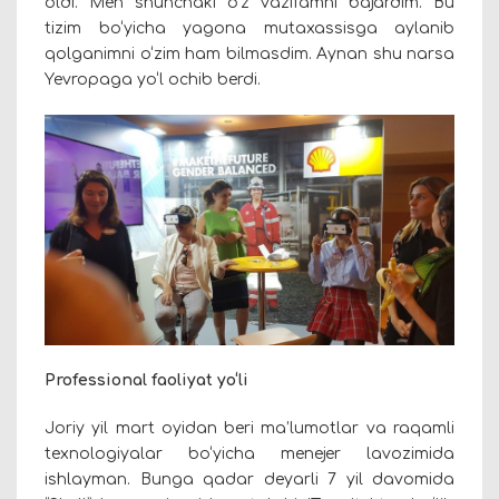
oldi. Men shunchaki o‘z vazifamni bajardim. Bu
tizim bo‘yicha yagona mutaxassisga aylanib
qolganimni o‘zim ham bilmasdim. Aynan shu narsa
Yevropaga yo‘l ochib berdi.
Professional faoliyat yo‘li
Joriy yil mart oyidan beri ma’lumotlar va raqamli
texnologiyalar bo‘yicha menejer lavozimida
ishlayman. Bunga qadar deyarli 7 yil davomida