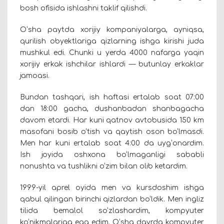
bosh ofisida ishlashni taklif qilishdi.
O‘sha paytda xorijiy kompaniyalarga, ayniqsa,
qurilish obyektlariga qizlarning ishga kirishi juda
mushkul edi. Chunki u yerda 4000 nafarga yaqin
xorijiy erkak ishchilar ishlardi — butunlay erkaklar
jamoasi.
Bundan tashqari, ish haftasi ertalab soat 07:00
dan 18:00 gacha, dushanbadan shanbagacha
davom etardi. Har kuni qatnov avtobusida 150 km
masofani bosib o‘tish va qaytish oson bo‘lmasdi.
Men har kuni ertalab soat 4:00 da uyg‘onardim.
Ish joyida oshxona bo‘lmaganligi sababli
nonushta va tushlikni o‘zim bilan olib ketardim.
1999-yil aprel oyida men va kursdoshim ishga
qabul qilingan birinchi qizlardan bo‘ldik. Men ingliz
tilida bemalol so‘zlashardim, kompyuter
ko‘nikmalariga ega edim. O‘sha davrda kompyuter