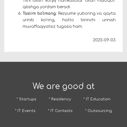
Tilni bilish xorijiy hamkasblar bilan muloqot
qilishga yordam beradi.
Taslim bo‘lmang:
Rezyume yuboring va qayta
urinib ko‘ring, hatto birinchi urinish
muvaffaqiyatsiz tugasa ham.
2025-09-03
We are good at
* Startups
* Residency
* IT Education
* IT Events
* IT Contests
* Outsourcing