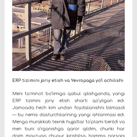
ERP tizimini joriy etish va Yevropaga yo‘l ochilishi
Meni ta’minot bo‘limiga qabul qilishganda, yangi
ERP tizimini joriy etish sharti qo‘yilgan edi.
Jamoada hech kim undan foydalanishni bilmasdi
— bu nemis dasturchilarining yangi ishlanmasi edi.
Menga murakkab texnik hujjatlar to‘plami berildi va
men buni o‘rganishga qaror qildim, chunki har
doim mavzuga chuqur kirishilsa, hamma narsani