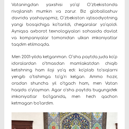
Vataningdan yaxshisi yo‘q! O‘zbekistonda
rivojlanish mumkin va zarur. Biz globallashuv
davrida yashayapmiz, O‘zbekiston iqtisodiyotning
yangi bosqichiga ko‘tarildi, chegaralar yo‘qoldi.
Ayniqsa axborot texnologiyalari sohasida davlat
va kompaniyalar tomonidan ulkan imkoniyatlar
taqdim etilmoqda.
Men 2001-yilda ketganman. O‘sha paytda juda ko‘p
idoralardan o‘tmasdan mamlakatdan chiqib
ketishning ham iloji yo‘q edi: ko‘plab to‘siqlarni
yengib o‘tishimga to‘g‘ri kelgan. Ammo hozir,
oradan shuncha yil o‘tgach ham, men Vatan
haqida o‘ylayman. Agar o‘sha paytda bugungidek
imkoniyatlar bo‘lganida, men hech qachon
ketmagan bo‘lardim.