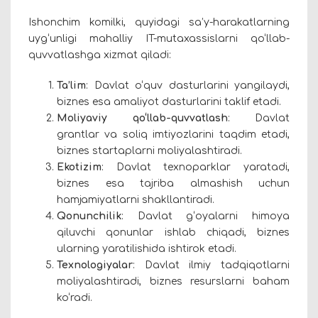
Ishonchim komilki, quyidagi sa’y-harakatlarning
uyg‘unligi mahalliy IT-mutaxassislarni qo‘llab-
quvvatlashga xizmat qiladi:
Ta’lim
: Davlat o‘quv dasturlarini yangilaydi,
biznes esa amaliyot dasturlarini taklif etadi.
Moliyaviy qo‘llab-quvvatlash
: Davlat
grantlar va soliq imtiyozlarini taqdim etadi,
biznes startaplarni moliyalashtiradi.
Ekotizim
: Davlat texnoparklar yaratadi,
biznes
esa
tajriba almashish uchun
hamjamiyatlarni shakllantiradi.
Qonunchilik
: Davlat g‘oyalarni himoya
qiluvchi qonunlar ishlab chiqadi, biznes
ularning yaratilishida ishtirok etadi.
Texnologiyalar
: Davlat ilmiy tadqiqotlarni
moliyalashtiradi, biznes resurslarni baham
ko‘radi.