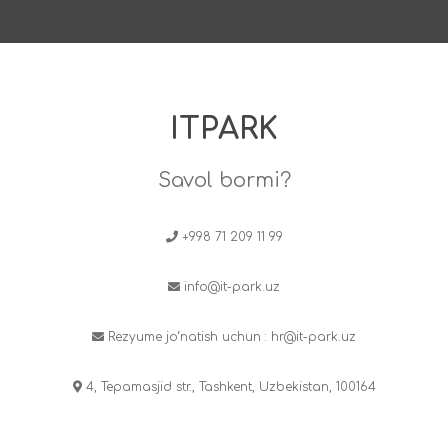
ITPARK
Savol bormi?
+998 71 209 11 99
info@it-park.uz
Rezyume jo‘natish uchun :
hr@it-park.uz
4, Tepamasjid str., Tashkent, Uzbekistan, 100164