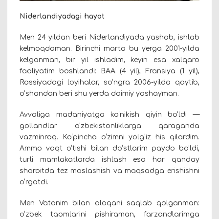
Niderlandiyadagi hayot
Men 24 yildan beri Niderlandiyada yashab, ishlab
kelmoqdaman. Birinchi marta bu yerga 2001-yilda
kelganman, bir yil ishladim, keyin esa xalqaro
faoliyatim boshlandi: BAA (4 yil), Fransiya (1 yil),
Rossiyadagi loyihalar, so‘ngra 2006-yilda qaytib,
o‘shandan beri shu yerda doimiy yashayman.
Avvaliga madaniyatga ko‘nikish qiyin bo‘ldi —
gollandlar o‘zbekistonliklarga qaraganda
vazminroq. Ko‘pincha o‘zimni yolg‘iz his qilardim.
Ammo vaqt o‘tishi bilan do‘stlarim paydo bo‘ldi,
turli mamlakatlarda ishlash esa har qanday
sharoitda tez moslashish va maqsadga erishishni
o‘rgatdi.
Men Vatanim bilan aloqani saqlab qolganman:
o‘zbek taomlarini pishiraman, farzandlarimga