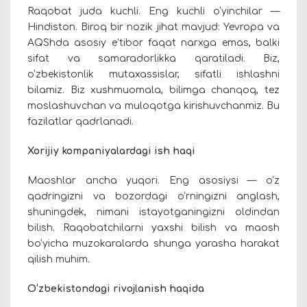
Raqobat juda kuchli. Eng kuchli o‘yinchilar —
Hindiston. Biroq bir nozik jihat mavjud: Yevropa va
AQShda asosiy e’tibor faqat narxga emas, balki
sifat va samaradorlikka qaratiladi. Biz,
o‘zbekistonlik mutaxassislar, sifatli ishlashni
bilamiz. Biz xushmuomala, bilimga chanqoq, tez
moslashuvchan va muloqotga kirishuvchanmiz. Bu
fazilatlar qadrlanadi.
Xorijiy kompaniyalardagi ish haqi
Maoshlar ancha yuqori.
E
ng asosiysi — o‘z
qadringizni va bozordagi o‘rningizni anglash,
shuningdek, nimani istayotganingizni oldindan
bilish. Raqobatchilarni yaxshi bilish va maosh
bo‘yicha muzokaralarda shunga yarasha harakat
qilish muhim.
O‘zbekistondagi rivojlanish haqida