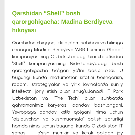
Qarshidan “Shell” bosh
qarorgohigacha: Madina Berdiyeva
hikoyasi
Qarshidan chiqqan, ikki diplom sohibasi va bilimga
chanqoq Madina Berdiyeva “ABB Lummus Global”
kompaniyasining O‘zbekistondagi birinchi ofisidan
“Shell” kompaniyasining Niderlandiyadagi bosh
qarorgohigacha bo‘lgan yo‘lni bosib o‘tdi. U
bugungi kunda ma’lumotlar sifatini boshqarish,
raqamli strategiyalar va yirik loyihalarda sun’iy
intellektni joriy etish bilan shug‘ullanadi. IT Park
Uzbekistan va “The Tech” bilan suhbatda
qahramonimiz karyerasi qanday boshlangani,
Yevropaga qanday kelib qolgani, nima uchun
“qiziquvchan va xushmuomala” bo‘lish zarurligi
hamda nima uchun bugungi kunda O‘zbekiston IT
sohasi — o‘sish mumkin va kerak bo‘lgan joy