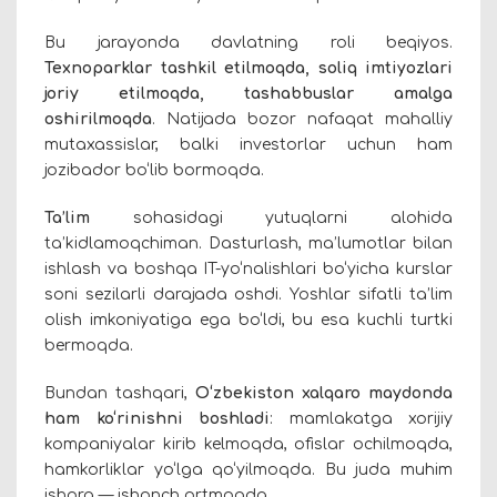
Bu jarayonda davlatning roli beqiyos.
Texnoparklar tashkil etilmoqda, soliq imtiyozlari
joriy etilmoqda, tashabbuslar amalga
oshirilmoqda
. Natijada bozor nafaqat mahalliy
mutaxassislar, balki investorlar uchun ham
jozibador bo‘lib bormoqda.
Ta’lim
sohasidagi yutuqlarni alohida
ta’kidlamoqchiman. Dasturlash, ma’lumotlar bilan
ishlash va boshqa IT-yo‘nalishlari bo‘yicha kurslar
soni sezilarli darajada oshdi. Yoshlar sifatli ta’lim
olish imkoniyatiga ega bo‘ldi, bu esa kuchli turtki
bermoqda.
Bundan tashqari,
O‘zbekiston xalqaro maydonda
ham ko‘rinishni boshladi
:
mamlakatga
xorijiy
kompaniyalar kirib kelmoqda, ofislar ochilmoqda,
hamkorliklar yo‘lga qo‘yilmoqda. Bu juda muhim
ishora — ishonch ortmoqda.