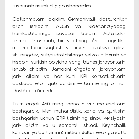
tushunish mumkinligiga ishonardim.
Qo‘llanmalarni o‘qidim, Germaniyalik dasturchilar
bilan ishladim, AQSh va Niderlandiyadagi
hamkasblarimga savollar berdim. Asta-sekin
tizimni o‘zlashtirib, bir vaqtning o‘zida logistika,
materiallarni saqlash va inventarizatsiya qilish,
shuningdek, subpudratchilarga yetkazib berish va
hisobini yuritish bo‘yicha yangi biznes jarayonlarini
ishlab chiqdim. Jamoani o‘rgatdim, jarayonlarni
joriy qildim va har kuni KPI ko‘rsatkichlarini
doskada e’lon qilib bordim — bu mening birinchi
Dashboard’im edi.
Tizim orqali 450 ming tonna quvur materiallarini
boshqardik. Men muhandislik, xarid va qurilishni
boshqarish uchun ERP tizimining sinov versiyasini
joriy qildim va u samarali ishladi. Keyinchalik
kompaniya bu tizimni
6 million dollar
evaziga sotib