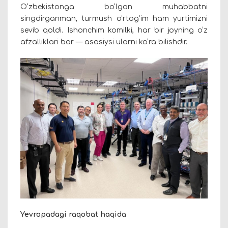
O‘zbekistonga bo‘lgan muhabbatni
singdirganman, turmush o‘rtog‘im ham yurtimizni
sevib qoldi. Ishonchim komilki, har bir joyning o‘z
afzalliklari bor — asosiysi ularni ko‘ra bilishdir.
Yevropadagi raqobat haqida