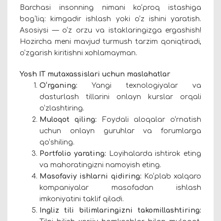
Barchasi insonning nimani ko‘proq istashiga
bog‘liq: kimgadir ishlash yoki o‘z ishini yaratish.
Asosiysi — o‘z orzu va istaklaringizga ergashish!
Hozircha meni mavjud turmush tarzim qoniqtiradi,
o‘zgarish kiritishni xohlamayman.
Yosh IT mutaxassislari uchun maslahatlar
O‘rganing:
Yangi texnologiyalar va
dasturlash tillarini onlayn kurslar orqali
o‘zlashtiring.
Muloqot qiling:
Foydali aloqalar o‘rnatish
uchun onlayn guruhlar va forumlarga
qo‘shiling.
Portfolio yarating:
Loyihalar
da
ishtirok eting
va mahoratingizni namoyish eting.
Masofaviy ishlarni qidiring:
Ko‘plab xalqaro
kompaniyalar masofadan ishlash
imkoniyatini taklif qiladi.
Ingliz tili bilimlaringizni takomillashtiring: