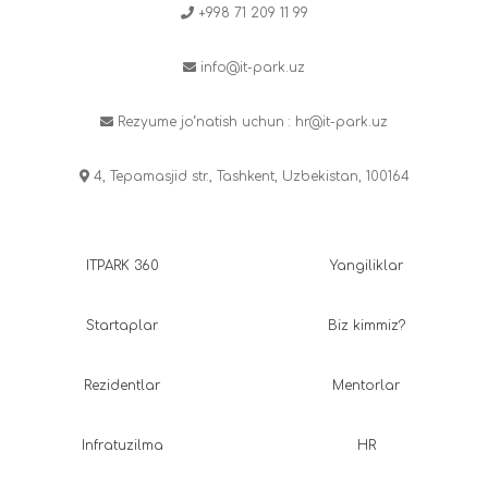
+998 71 209 11 99
info@it-park.uz
Rezyume jo‘natish uchun :
hr@it-park.uz
4, Tepamasjid str., Tashkent, Uzbekistan, 100164
ITPARK 360
Yangiliklar
Startaplar
Biz kimmiz?
Rezidentlar
Mentorlar
Infratuzilma
HR