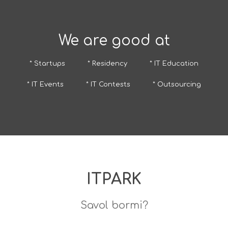
We are good at
* Startups
* Residency
* IT Education
* IT Events
* IT Contests
* Outsourcing
ITPARK
Savol bormi?