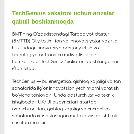
TechGenius xakatoni uchun arizalar
qabuli boshlanmoqda
BMTʼning Oʻzbekistondagi Taraqqiyot dasturi
(BMTTD) Oliy taʼlim, fan va innovatsiyalar vazirligi
huzuridagi Innovatsiyalarni joriy etish va
texnologiyalar transferi milliy ofisi bilan
hamkorlikda “TechGenius” xakatoni boshlanganini
eʼlon qiladi.
TechGenius — bu energetika, qishloq xoʻjaligi va fan
sohalarida ilgʻor innovatsion yechimlarni yaratish
boʻyicha tanlovdir. Unda dasturchilar va texnik
ishqibozlar, UX/UI dizaynerlari, startap
asoschilari, fan, qishloq xoʻjaligi va energetika
sohalarida ixtisoslashgan mutaxassislar ishtirok
etishlari mumkin.