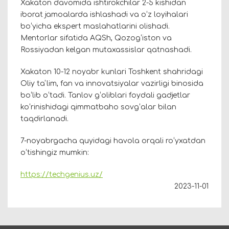
Xakaton davomida ishtirokchilar 2-5 kishidan
iborat jamoalarda ishlashadi va oʻz loyihalari
boʻyicha ekspert maslahatlarini olishadi.
Mentorlar sifatida AQSh, Qozogʻiston va
Rossiyadan kelgan mutaxassislar qatnashadi.
Xakaton 10-12 noyabr kunlari Toshkent shahridagi
Oliy taʼlim, fan va innovatsiyalar vazirligi binosida
boʻlib oʻtadi. Tanlov gʻoliblari foydali gadjetlar
koʻrinishidagi qimmatbaho sovgʻalar bilan
taqdirlanadi.
7-noyabrgacha quyidagi havola orqali roʻyxatdan
oʻtishingiz mumkin:
https://techgenius.uz/
2023-11-01