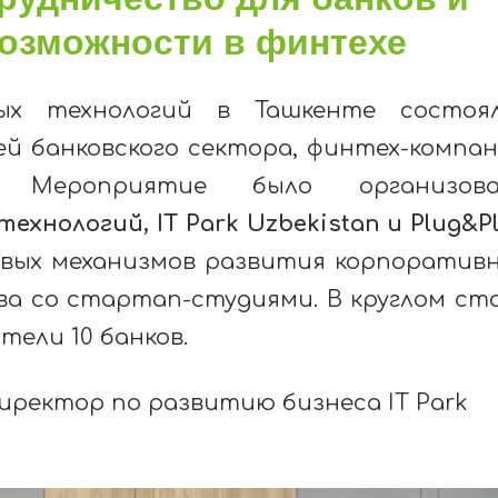
возможности в финтехе
х технологий в Ташкенте состоял
й банковского сектора, финтех-компа
. Мероприятие было организова
нологий, IT Park Uzbekistan и Plug&Pl
овых механизмов развития корпоратив
а со стартап-студиями. В круглом ст
тели 10 банков.
иректор по развитию бизнеса IT Park