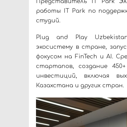
Представитель IT Park
Эл
работы IT Park по поддер
студий.
Plug and Play Uzbekist
экосистему в стране, запу
фокусом на FinTech и AI. С
стартапов, создание 450+
инвестиций, включая вы
Казахстана и других стран.