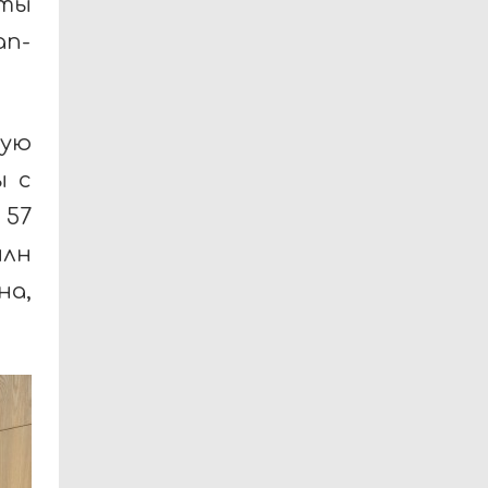
ты
ап-
ную
ы с
 57
млн
на,