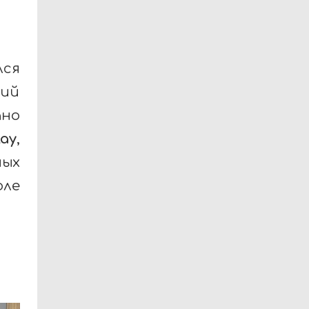
ся
ний
но
ay
,
ных
оле