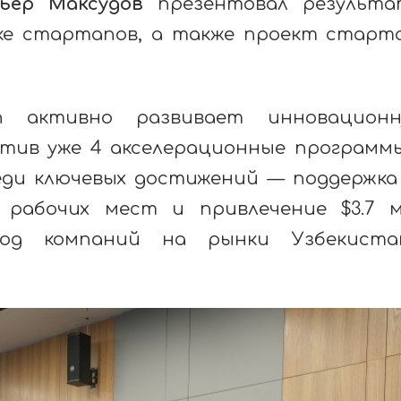
ьер Максудов
презентовал результа
жке стартапов, а также проект старт
an активно развивает инновацион
стив уже 4 акселерационные программ
реди ключевых достижений — поддержка
 рабочих мест и привлечение $3.7 
ход компаний на рынки Узбекиста