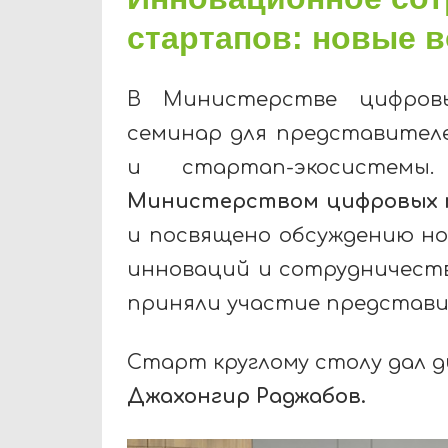
стартапов: новые 
В Министерстве цифровы
семинар для представителе
и стартап-экосистемы
Министерством цифровых тех
и посвящено обсуждению н
инноваций и сотрудничеств
приняли участие представи
Старт круглому столу дал д
Джахонгир Раджабов.