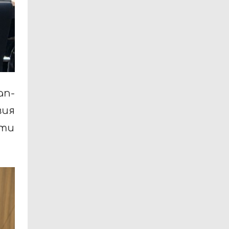
ап-
вия
ути