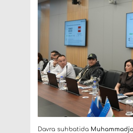
Davra suhbatida
Muhammadjon