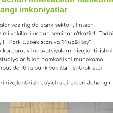
angi imkoniyatlar
ar vazirligida bank sektori, fintech
imi vakillari uchun seminar o‘tkazildi. Tadb
i, IT Park Uzbekistan va “Plug&Play”
korporativ innovatsiyalarni rivojlantirishn
 studiyalar bilan hamkorlikni muhokama
batida 10 ta bank vakillari ishtirok etdi.
i rivojlantirish bo‘yicha direktori Jahongir