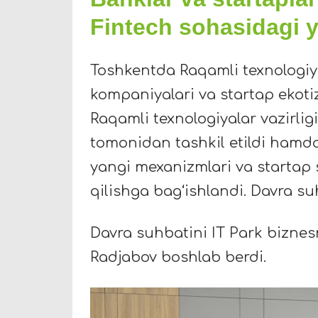
Fintech sohasidagi y
Toshkentda Raqamli texnologiyal
kompaniyalari va startap ekotiz
Raqamli texnologiyalar vazirlig
tomonidan tashkil etildi hamda 
yangi mexanizmlari va startap
qilishga bag‘ishlandi. Davra suh
Davra suhbatini IT Park biznesn
Radjabov boshlab berdi.