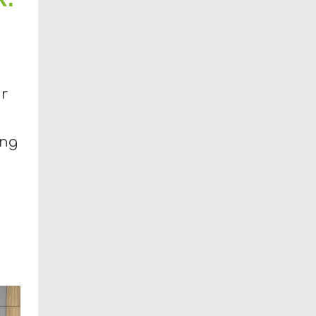
ir
ing