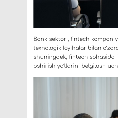
Bank sektori, fintech kompaniya
texnologik loyihalar bilan o‘z
shuningdek, fintech sohasida 
oshirish yo‘llarini belgilash uc