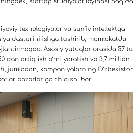
huningdek, startap studiyalar loyihasi haqida
yaviy texnologiyalar va sun’iy intellektga
tsiya dasturini ishga tushirib, mamlakatda
ojlantirmoqda. Asosiy yutuqlar orasida 57 ta
0 dan ortiq ish o‘rni yaratish va 3,7 million
ilish, jumladan, kompaniyalarning O‘zbekiston
lar bozorlariga chiqishi bor.