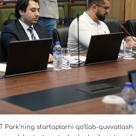
T Park’ning startaplarni qo‘llab-quvvatlash