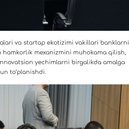
lari va startap ekotizimi vakillari banklarn
aro hamkorlik mexanizmini muhokama qilish,
innovatsion yechimlarni birgalikda amalga
hun to‘planishdi.