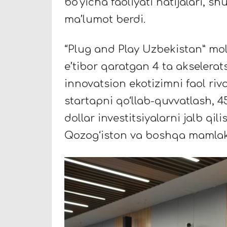
bo‘yicha faoliyati natijalari, s
ma’lumot berdi.
“Plug and Play Uzbekistan” moli
e’tibor qaratgan 4 ta akselera
innovatsion ekotizimni faol riv
startapni qo‘llab-quvvatlash, 45
dollar investitsiyalarni jalb q
Qozog‘iston va boshqa mamlakat