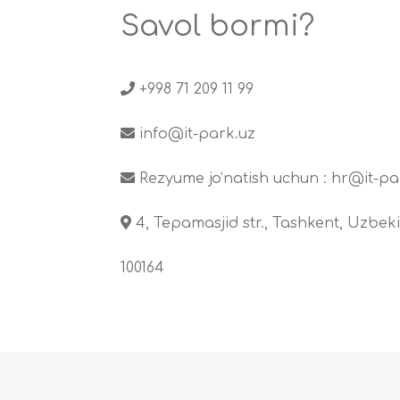
Savol bormi?
+998 71 209 11 99
info@it-park.uz
Rezyume jo‘natish uchun :
hr@it-pa
4, Tepamasjid str., Tashkent, Uzbeki
100164