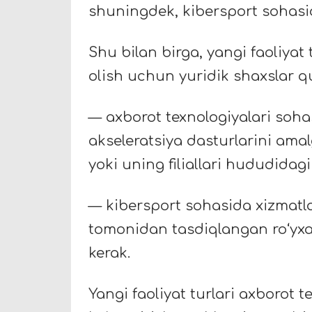
shuningdek, kibersport sohasid
Shu bilan birga, yangi faoliyat
olish uchun yuridik shaxslar q
— axborot texnologiyalari soha
akseleratsiya dasturlarini ama
yoki uning filiallari hududidagi
— kibersport sohasida xizmatla
tomonidan tasdiqlangan roʻyxat 
kerak.
Yangi faoliyat turlari axborot 