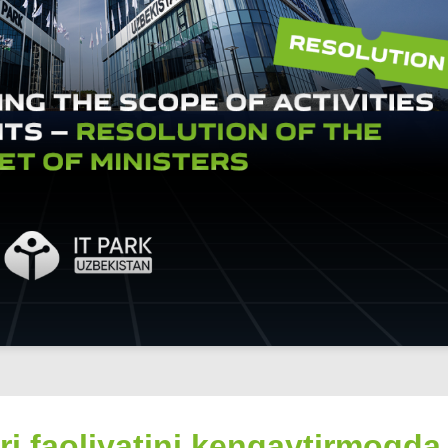
ari faoliyatini kengaytirmoqda