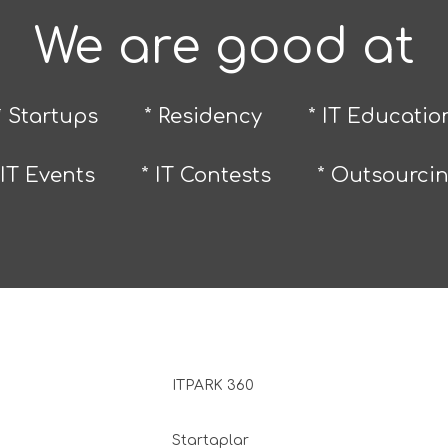
We are good at
* Startups
* Residency
* IT Educatio
 IT Events
* IT Contests
* Outsourci
ITPARK 360
Startaplar