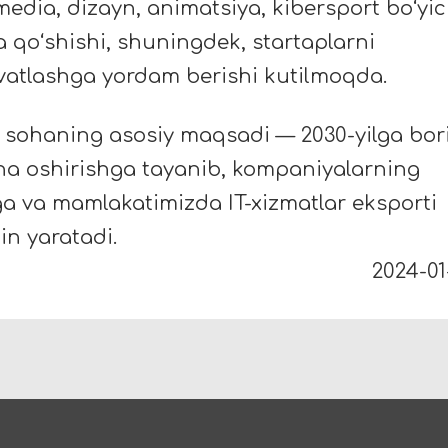
media, dizayn, animatsiya, kibersport boʻyi
sa qoʻshishi, shuningdek, startaplarni
vvatlashga yordam berishi kutilmoqda.
 sohaning asosiy maqsadi — 2030-yilga bor
cha oshirishga tayanib, kompaniyalarning
a va mamlakatimizda IT-xizmatlar eksporti
in yaratadi.
2024-01