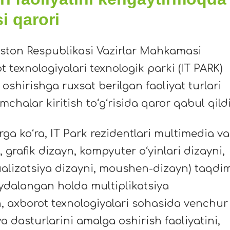
i qarori
iston Respublikasi Vazirlar Mahkamasi
 texnologiyalari texnologik parki (IT PARK)
shirishga ruxsat berilgan faoliyat turlari
mchalar kiritish toʻgʻrisida qaror qabul qildi
arga koʻra, IT Park rezidentlari multimedia va
 grafik dizayn, kompyuter oʻyinlari dizayni,
izualizatsiya dizayni, moushen-dizayn) taqdi
ydalangan holda multiplikatsiya
h, axborot texnologiyalari sohasida venchur
a dasturlarini amalga oshirish faoliyatini,