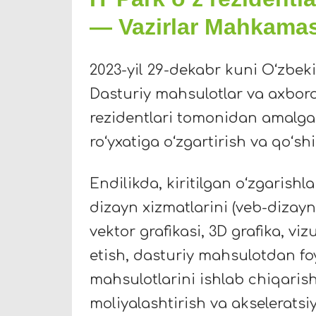
— Vazirlar Mahkamas
2023-yil 29-dekabr kuni Oʻzbek
Dasturiy mahsulotlar va axborot
rezidentlari tomonidan amalga o
roʻyxatiga oʻzgartirish va qoʻshi
Endilikda, kiritilgan oʻzgarishl
dizayn xizmatlarini (veb-dizayn,
vektor grafikasi, 3D grafika, v
etish, dasturiy mahsulotdan fo
mahsulotlarini ishlab chiqaris
moliyalashtirish va akseleratsiy