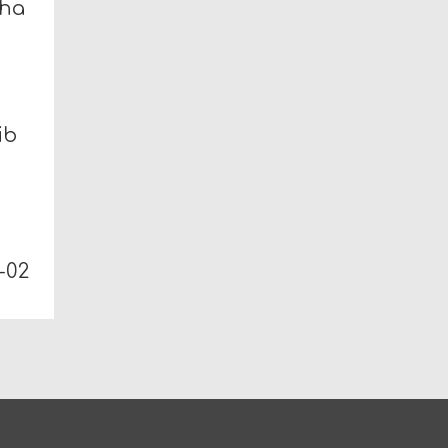
cha
ib
-02