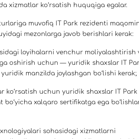
a xizmatlar koʻrsatish huquqiga egalar.
 turlariga muvofiq IT Park rezidenti maqomin
uyidagi mezonlarga javob berishlari kerak:
sidagi loyihalarni venchur moliyalashtirish 
lga oshirish uchun — yuridik shaxslar IT Pa
 yuridik manzilda joylashgan boʻlishi kerak;
r koʻrsatish uchun yuridik shaxslar IT Park
boʻyicha xalqaro sertifikatga ega boʻlishla
texnologiyalari sohasidagi xizmatlarni