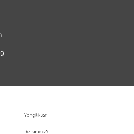
n
ng
Yangiliklar
Biz kimmiz?