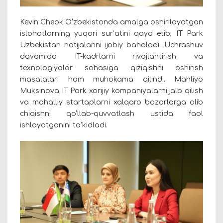
Kevin Cheok O‘zbekistonda amalga oshirilayotgan
islohotlarning yuqori sur’atini qayd etib, IT Park
Uzbekistan natijalarini ijobiy baholadi. Uchrashuv
davomida IT-kadrlarni rivojlantirish va
texnologiyalar sohasiga qiziqishni oshirish
masalalari ham muhokama qilindi. Mahliyo
Muksinova IT Park xorijiy kompaniyalarni jalb qilish
va mahalliy startaplarni xalqaro bozorlarga olib
chiqishni qo‘llab-quvvatlash ustida faol
ishlayotganini ta’kidladi.