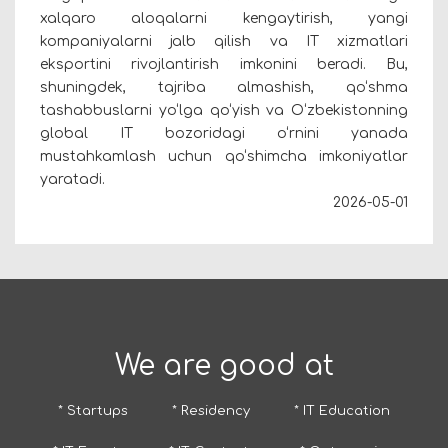
xalqaro aloqalarni kengaytirish, yangi
kompaniyalarni jalb qilish va IT xizmatlari
eksportini rivojlantirish imkonini beradi. Bu,
shuningdek, tajriba almashish, qo‘shma
tashabbuslarni yo‘lga qo‘yish va O‘zbekistonning
global IT bozoridagi o‘rnini yanada
mustahkamlash uchun qo‘shimcha imkoniyatlar
yaratadi.
2026-05-01
We are good at
* Startups
* Residency
* IT Education