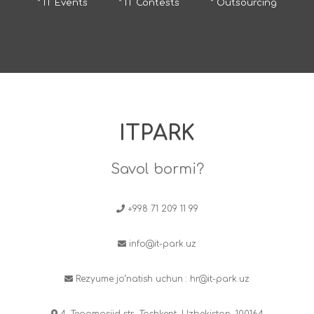
* IT Events
* IT Contests
* Outsourcing
ITPARK
Savol bormi?
+998 71 209 11 99
info@it-park.uz
Rezyume jo‘natish uchun :
hr@it-park.uz
4, Tepamasjid str., Tashkent, Uzbekistan, 100164