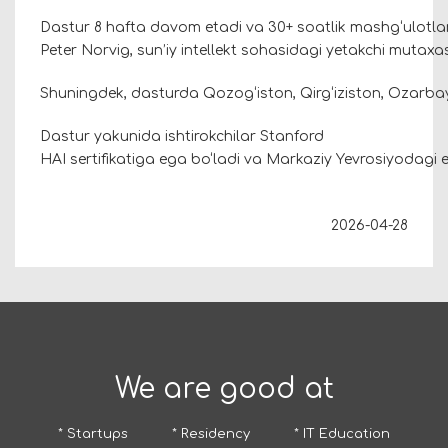
Dastur 8 hafta davom etadi va 30+ soatlik mashg‘ulotlarni
Peter Norvig, sun’iy intellekt sohasidagi yetakchi mutaxas
Shuningdek, dasturda Qozog‘iston, Qirg‘iziston, Ozarba
Dastur yakunida ishtirokchilar Stanford
HAI sertifikatiga ega bo‘ladi va Markaziy Yevrosiyodagi e
2026-04-28
We are good at
* Startups
* Residency
* IT Education