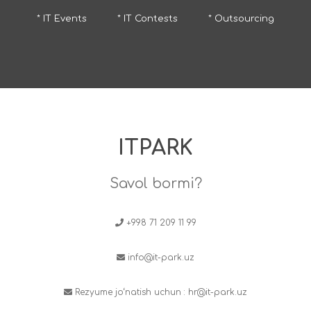
* IT Events
* IT Contests
* Outsourcing
ITPARK
Savol bormi?
+998 71 209 11 99
info@it-park.uz
Rezyume jo‘natish uchun :
hr@it-park.uz