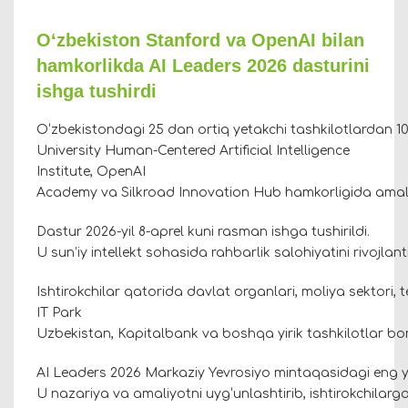
O‘zbekiston Stanford va OpenAI bilan
hamkorlikda AI Leaders 2026 dasturini
ishga tushirdi
O‘zbekistondagi 25 dan ortiq yetakchi tashkilotlardan 10
University Human-Centered Artificial Intelligence
Institute, OpenAI
Academy va Silkroad Innovation Hub hamkorligida ama
Dastur 2026-yil 8-aprel kuni rasman ishga tushirildi.
U sun’iy intellekt sohasida rahbarlik salohiyatini rivojla
Ishtirokchilar qatorida davlat organlari, moliya sektori,
IT Park
Uzbekistan, Kapitalbank va boshqa yirik tashkilotlar bo
AI Leaders 2026 Markaziy Yevrosiyo mintaqasidagi eng yir
U nazariya va amaliyotni uyg‘unlashtirib, ishtirokchilarga